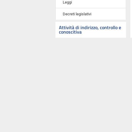
Leggi
Decreti legislativi
Attività di indirizzo, controllo e
conoscitiva
Interrogazioni, interpellanze,
mozioni, risoluzioni e odg
Indagini conoscitive
Audizioni e comunicazioni in
Commissione
Comunicazioni e informative
urgenti in Assemblea
Atti del Governo e proposte di
nomina sottoposti a parere
Parlamento in seduta comune