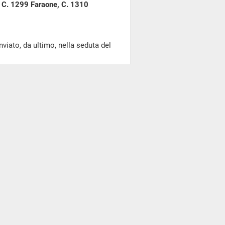
i, C. 1299 Faraone, C. 1310
to, da ultimo, nella seduta del
riunite VI e XI proseguono
ziativa popolare e delle abbinate
raone, C. 1310 Mollicone e C. 1617
atori al capitale, alla gestione e
nce di inammissibilità degli
ne delle proposte emendative,
, le presidenze ritengono di
erminazione della
i, in quanto il tema della
 connesso all'applicazione della