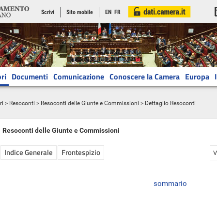
Scrivi
Sito mobile
EN
FR
ri
Documenti
Comunicazione
Conoscere la Camera
Europa
ri
>
Resoconti
>
Resoconti delle Giunte e Commissioni
> Dettaglio Resoconti
Resoconti delle Giunte e Commissioni
Indice Generale
Frontespizio
V
sommario