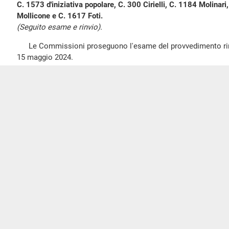
C. 1573 d'iniziativa popolare, C. 300 Cirielli, C. 1184 Molinar
Mollicone e C. 1617 Foti.
(Seguito esame e rinvio).
Le Commissioni proseguono l'esame del provvedimento rinvia
15 maggio 2024.
Walter RIZZETTO
,
presidente
, ricorda che le Commissioni 
l'esame in sede referente della proposta di legge C. 1573 d'ini
proposte di legge C. 300 Cirielli, C. 1184 Molinari, C. 1299 Fa
Foti, recanti disposizioni in materia di partecipazione dei lavor
ai risultati dell'impresa.
Comunica che sono stati presentati ricorsi avverso le pronu
emendamenti rese nella seduta del 15 maggio 2024.
Fa quindi presente che, a seguito di una ulteriore valutazio
anche alla luce delle motivazioni addotte nei ricorsi presentati
riammettere le seguenti proposte emendative:
Scotto 2.01, che introduce disposizioni in merito alla det
rappresentatività delle organizzazioni dei datori di lavoro privat
rappresentatività delle organizzazioni datoriali è strettamente