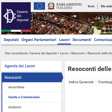
Scrivi
Sito mobi
Deputati
Organi Parlamentari
Lavori
Documenti
Comunica
Stai consultando:
Camera dei deputati
>
Lavori
>
Resoconti
>
Resoconti delle G
Agenda dei Lavori
Resoconti dell
Resoconti
Indice Generale
Frontesp
Assemblea
Giunte e Commissioni
Audizioni