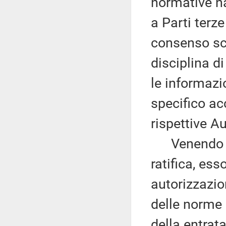
normative na
a Parti terz
consenso scri
disciplina di
le informazi
specifico ac
rispettive Au
Venendo al 
ratifica, es
autorizzazion
delle norme 
della entrata