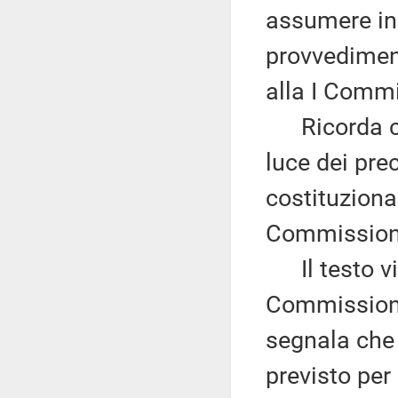
assumere ini
provvedimen
alla I Comm
Ricorda com
luce dei pre
costituziona
Commissione 
Il testo vi
Commissione 
segnala che 
previsto per