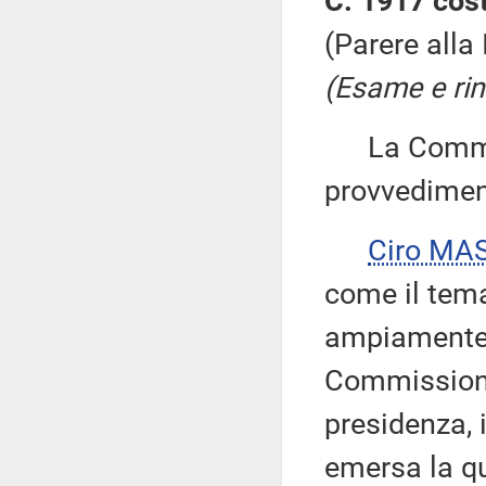
C. 1917 cos
(Parere alla
(Esame e rin
La Commiss
provvedimen
Ciro MA
come il tem
ampiamente 
Commissione 
presidenza, 
emersa la qu