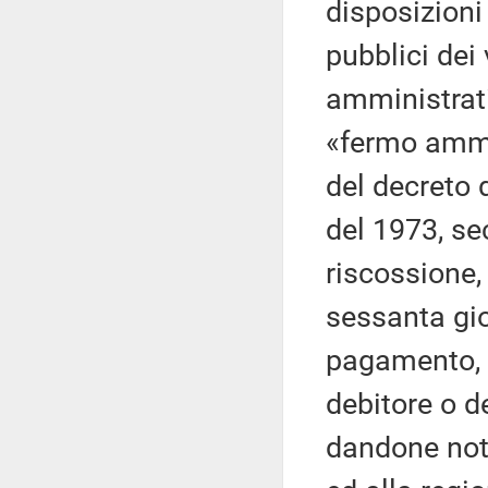
disposizioni 
pubblici dei
amministrati
«fermo ammin
del decreto 
del 1973, se
riscossione,
sessanta gior
pagamento, p
debitore o de
dandone noti