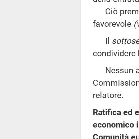
Ciò premess
favorevole
(
Il
sottose
condividere 
Nessun altr
Commissione
relatore.
Ratifica ed 
economico in
Comunità eur