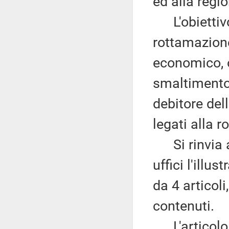
ed alla regi
L'obiettivo 
rottamazione 
economico, o
smaltimento
debitore del
legati alla 
Si rinvia a
uffici l'ill
da 4 articol
contenuti.
L'articolo 