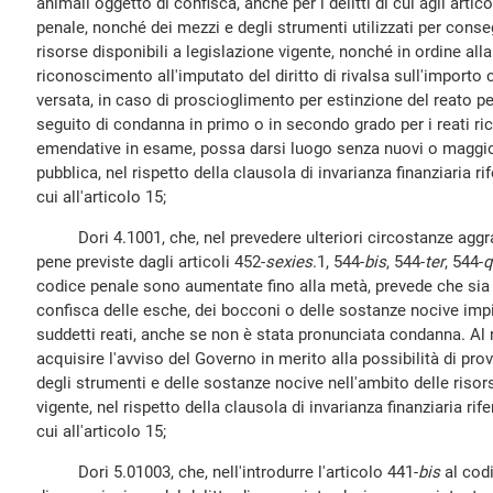
animali oggetto di confisca, anche per i delitti di cui agli artico
penale, nonché dei mezzi e degli strumenti utilizzati per conseg
risorse disponibili a legislazione vigente, nonché in ordine alla
riconoscimento all'imputato del diritto di rivalsa sull'import
versata, in caso di proscioglimento per estinzione del reato pe
seguito di condanna in primo o in secondo grado per i reati ri
emendative in esame, possa darsi luogo senza nuovi o maggiori
pubblica, nel rispetto della clausola di invarianza finanziaria ri
cui all'articolo 15;
Dori 4.1001, che, nel prevedere ulteriori circostanze aggrava
pene previste dagli articoli 452-
sexies
.1, 544-
bis
, 544-
ter
, 544-
q
codice penale sono aumentate fino alla metà, prevede che sia 
confisca delle esche, dei bocconi o delle sostanze nocive impi
suddetti reati, anche se non è stata pronunciata condanna. Al
acquisire l'avviso del Governo in merito alla possibilità di prov
degli strumenti e delle sostanze nocive nell'ambito delle risors
vigente, nel rispetto della clausola di invarianza finanziaria rif
cui all'articolo 15;
Dori 5.01003, che, nell'introdurre l'articolo 441-
bis
al codi