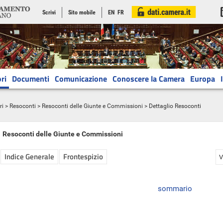
Scrivi
Sito mobile
EN
FR
ri
Documenti
Comunicazione
Conoscere la Camera
Europa
ri
>
Resoconti
>
Resoconti delle Giunte e Commissioni
> Dettaglio Resoconti
Resoconti delle Giunte e Commissioni
Indice Generale
Frontespizio
V
sommario