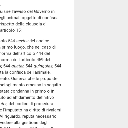
uisire l'avviso del Governo in
egli animali oggetto di confisca
rispetto della clausola di
'articolo 15;
colo 544-
sexies
del codice
n primo luogo, che nel caso di
norma dell'articolo 444 del
norma dell'articolo 459 del
r
, 544-
quater
, 544-
quinquies
, 544-
a la confisca dell'animale,
 reato. Osserva che le proposte
roscioglimento emessa in seguito
a stata condanna in primo o in
uto ad affidamento definitivo
ater
, del codice di procedura
 l'imputato ha diritto di rivalersi
Al riguardo, reputa necessario
vvedere alla gestione degli