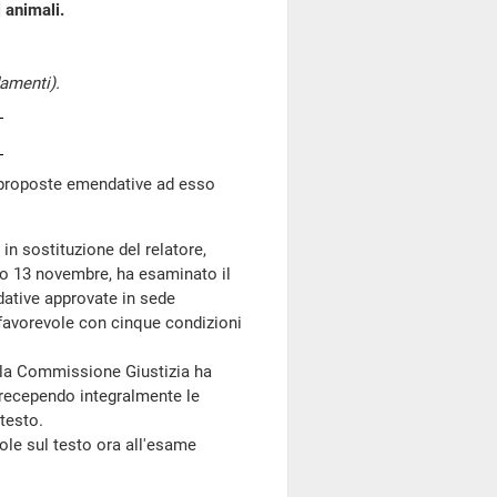
i animali.
amenti).
proposte emendative ad esso
, in sostituzione del relatore,
so 13 novembre, ha esaminato il
dative approvate in sede
favorevole con cinque condizioni
la Commissione Giustizia ha
 recependo integralmente le
 testo.
le sul testo ora all'esame