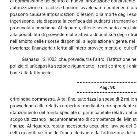
di commissione del delitto di nuova introduzione consistente
autorizzazione di esche e bocconi avvelenati o contenenti so
possono causare intossicazioni o lesioni o la morte degli esse
ingeriscono, sia disposta la confisca dei suddetti strumenti 
pronunciata condanna. Al riguardo, ritiene necessario acquisir
alla possibilità di provvedere alle attività di confisca degli st
nell'ambito delle risorse disponibili a legislazione vigente, nel 
invarianza finanziaria riferita all'intero provvedimento di cui all
Gianassi 12.1003, che, prevede, tra l'altro, l'istituzione nel
polizia di un'apposita sezione riguardante i reati contro gli ani
base alla fattispecie
Pag. 90
criminosa commessa. A tal fine, autorizza la spesa di 2 milioni
provvedendo alla relativa copertura mediante corrispondente ri
stanziamento del fondo speciale di parte capitale relativo al bi
scopo utilizzando l'accantonamento di competenza del Minist
finanze. Al riguardo, reputa necessario acquisire l'avviso del G
della quantificazione dell'onere derivante dall'attuazione del