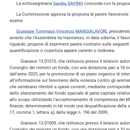
La sottosegretaria
Sandra SAVINO
concorda con la propost
La Commissione approva la proposta di parere favorevole s
esame.
Giuseppe Tommaso Vincenzo MANGIALAVORI
,
presidente
avverte che l'Assemblea ha trasmesso, in data odierna, il fasc
riguardo, propone di esprimere parere contrario sulle seguenti
quantificazione o copertura appare carente o inidonea:
Gianassi 13.01010, che istituisce presso il bilancio auton
Consiglio dei ministri un fondo, con una dotazione pari a 10 mi
dall'anno 2025, per la promozione di un piano organico di interv
all'informazione sul fenomeno della violenza contro gli animali
che sembrano riferibili a spese correnti, mediante corrisponde
dello stanziamento del fondo speciale di parte capitale relativ
allo scopo utilizzando l'accantonamento di competenza del Mi
finanze, determinando in tal modo una dequalificazione della sp
17, comma 1, lettera
a)
, della legge n. 196 del 2009;
Gianassi 13.01009, che istituisce presso il bilancio auton
Consiglio dei ministri un fondo, con una dotazione pari a 10 mi