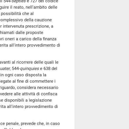
li 544-
septies
e 727 del codice
uire il reato, nell'ambito delle
 possibilità che al
o complessivo della cauzione
r intervenuta prescrizione, a
chiamati dalle proposte
 oneri a carico della finanza
ferita all'intero provvedimento di
nti al ricorrere delle quali le
uater
, 544-
quinquies
e 638 del
in ogni caso disposta la
egate al fine di commettere i
 riguardo, considera necessario
vedere alle attività di confisca
e disponibili a legislazione
erita all'intero provvedimento di
ce penale, prevede che, in caso