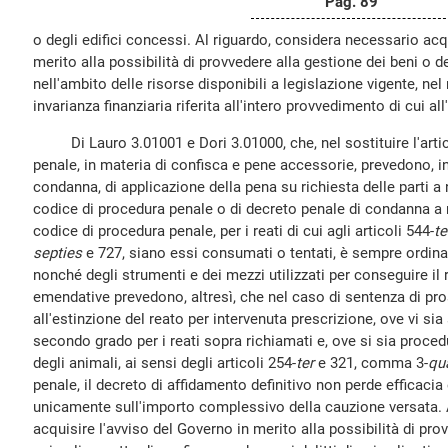
Pag. 89
o degli edifici concessi. Al riguardo, considera necessario acq
merito alla possibilità di provvedere alla gestione dei beni o d
nell'ambito delle risorse disponibili a legislazione vigente, nel 
invarianza finanziaria riferita all'intero provvedimento di cui all
Di Lauro 3.01001 e Dori 3.01000, che, nel sostituire l'arti
penale, in materia di confisca e pene accessorie, prevedono, i
condanna, di applicazione della pena su richiesta delle parti a 
codice di procedura penale o di decreto penale di condanna a 
codice di procedura penale, per i reati di cui agli articoli 544-
te
septies
e 727, siano essi consumati o tentati, è sempre ordinat
nonché degli strumenti e dei mezzi utilizzati per conseguire il
emendative prevedono, altresì, che nel caso di sentenza di p
all'estinzione del reato per intervenuta prescrizione, ove vi si
secondo grado per i reati sopra richiamati e, ove si sia proced
degli animali, ai sensi degli articoli 254-
ter
e 321, comma 3-
qu
penale, il decreto di affidamento definitivo non perde efficacia e
unicamente sull'importo complessivo della cauzione versata. 
acquisire l'avviso del Governo in merito alla possibilità di pro