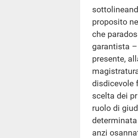
sottolineand
proposito ne
che paradoss
garantista –
presente, al
magistratura
disdicevole f
scelta dei p
ruolo di giu
determinata 
anzi osannat