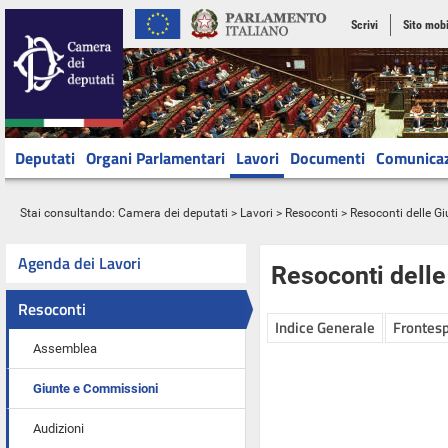
Scrivi
Sito mobi
Deputati
Organi Parlamentari
Lavori
Documenti
Comunica
Stai consultando:
Camera dei deputati
>
Lavori
>
Resoconti
>
Resoconti delle G
Agenda dei Lavori
Resoconti dell
Resoconti
Indice Generale
Frontesp
Assemblea
Giunte e Commissioni
Audizioni