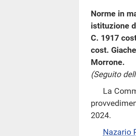
Norme in mat
istituzione d
C. 1917 cost
cost. Giache
Morrone.
(Seguito dell
La Commiss
provvediment
2024.
Nazario