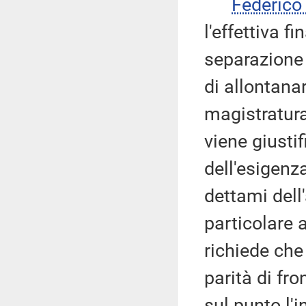
Federic
l'effettiva f
separazione 
di allontana
magistratura
viene giusti
dell'esigenz
dettami dell'
particolare 
richiede che
parità di fr
sul punto l'