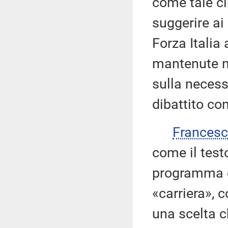
come tale ci
suggerire ai
Forza Italia 
mantenute ne
sulla necessi
dibattito co
Frances
come il testo
programma d
«carriera», 
una scelta ch