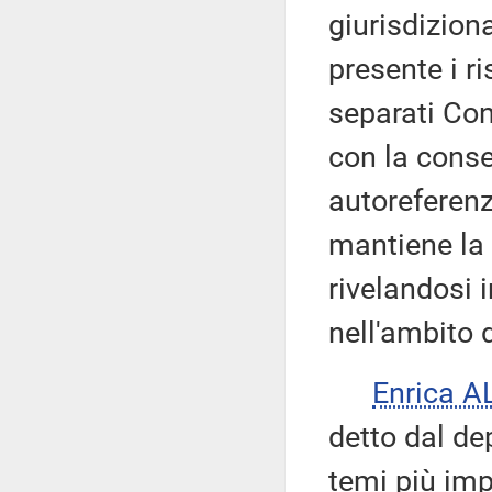
giurisdizion
presente i ri
separati Con
con la conse
autoreferenz
mantiene la d
rivelandosi 
nell'ambito d
Enrica 
detto dal de
temi più imp