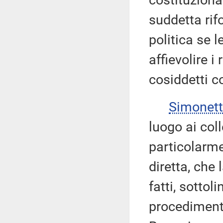
costituzional
suddetta ri
politica se 
affievolire i 
cosiddetti co
Simonet
luogo ai col
particolarme
diretta, che 
fatti, sotto
procedimenti