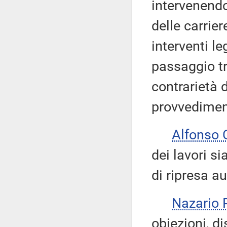
intervenendo
delle carrier
interventi le
passaggio tr
contrarietà d
provvedimen
Alfonso
dei lavori s
di ripresa a
Nazario
obiezioni, d