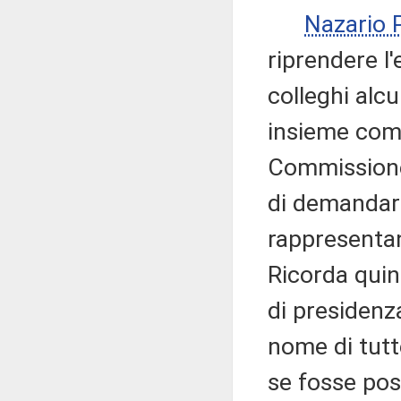
Nazario
riprendere l
colleghi alc
insieme come
Commissione,
di demandare 
rappresentan
Ricorda quind
di presidenz
nome di tutt
se fosse pos