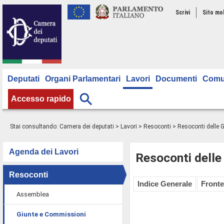
Scrivi
Sito mo
Deputati
Organi Parlamentari
Lavori
Documenti
Comu
Accesso rapido
Stai consultando:
Camera dei deputati
>
Lavori
>
Resoconti
>
Resoconti delle 
Agenda dei Lavori
Resoconti delle
Resoconti
Indice Generale
Fronte
Assemblea
Giunte e Commissioni