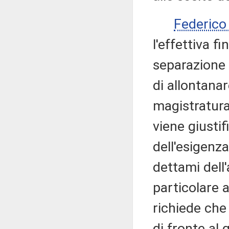
Federic
l'effettiva f
separazione 
di allontana
magistratura
viene giustif
dell'esigenz
dettami dell'
particolare a
richiede che 
di fronte al 