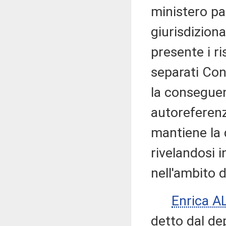
ministero pa
giurisdizion
presente i ri
separati Con
la conseguen
autoreferenz
mantiene la d
rivelandosi i
nell'ambito d
Enrica A
detto dal de