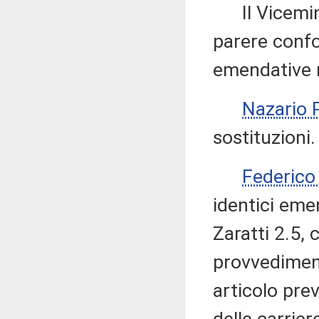
Il Vicemin
parere confo
emendative ri
Nazario
sostituzioni.
Federico
identici eme
Zaratti 2.5, 
provvediment
articolo prev