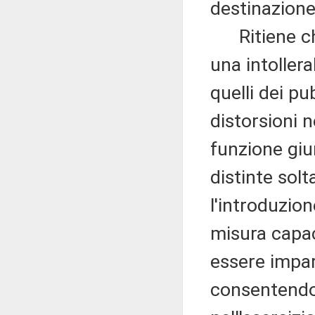
destinazione
Ritiene che
una intollera
quelli dei pu
distorsioni n
funzione giu
distinte solt
l'introduzion
misura capac
essere impar
consentendo 