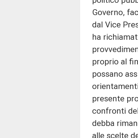
politico pub
Governo, fac
dal Vice Pre
ha richiamato
provvediment
proprio al fi
possano assu
orientamenti 
presente pro
confronti de
debba riman
alle scelte d