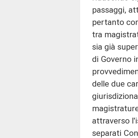
passaggi, att
pertanto com
tra magistra
sia già super
di Governo in
provvediment
delle due car
giurisdizion
magistratur
attraverso l'
separati Cons