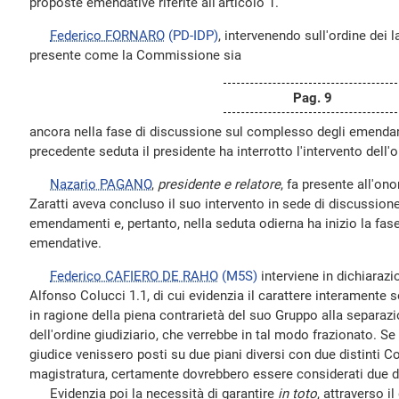
proposte emendative riferite all'articolo 1.
Federico FORNARO
(PD-IDP)
, intervenendo sull'ordine dei 
presente come la Commissione sia
Pag. 9
ancora nella fase di discussione sul complesso degli emendam
precedente seduta il presidente ha interrotto l'intervento dell'
Nazario PAGANO
,
presidente e relatore
, fa presente all'on
Zaratti aveva concluso il suo intervento in sede di discussio
emendamenti e, pertanto, nella seduta odierna ha inizio la fas
emendative.
Federico CAFIERO DE RAHO
(M5S)
interviene in dichiaraz
Alfonso Colucci 1.1, di cui evidenzia il carattere interamente 
in ragione della piena contrarietà del suo Gruppo alla separazi
dell'ordine giudiziario, che verrebbe in tal modo frazionato. Se i
giudice venissero posti su due piani diversi con due distinti Co
magistratura, certamente dovrebbero essere considerati due dist
Evidenzia poi la necessità di garantire
in toto
, attraverso i