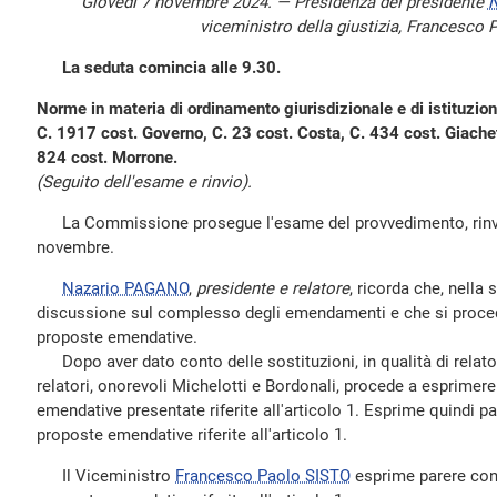
Giovedì 7 novembre 2024. — Presidenza del presidente
N
viceministro della giustizia, Francesco 
La seduta comincia alle 9.30.
Norme in materia di ordinamento giurisdizionale e di istituzion
C. 1917 cost. Governo, C. 23 cost. Costa, C. 434 cost. Giachet
824 cost. Morrone.
(Seguito dell'esame e rinvio).
La Commissione prosegue l'esame del provvedimento, rinvia
novembre.
Nazario PAGANO
,
presidente e relatore
, ricorda che, nella 
discussione sul complesso degli emendamenti e che si proced
proposte emendative.
Dopo aver dato conto delle sostituzioni, in qualità di relator
relatori, onorevoli Michelotti e Bordonali, procede a esprimere 
emendative presentate riferite all'articolo 1. Esprime quindi pa
proposte emendative riferite all'articolo 1.
Il Viceministro
Francesco Paolo SISTO
esprime parere conf