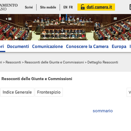
Scrivi
Sito mobile
EN
FR
ri
Documenti
Comunicazione
Conoscere la Camera
Europa
ri
>
Resoconti
>
Resoconti delle Giunte e Commissioni
> Dettaglio Resoconti
Resoconti delle Giunte e Commissioni
Indice Generale
Frontespizio
V
sommario