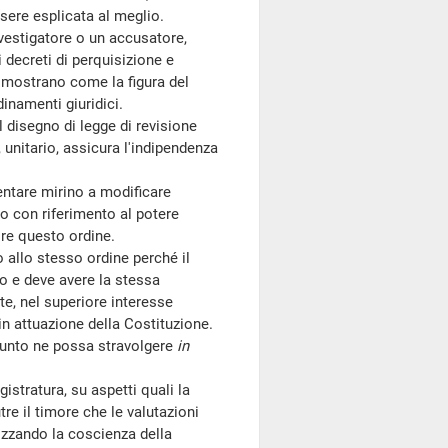
sere esplicata al meglio.
vestigatore o un accusatore,
 decreti di perquisizione e
 dimostrano come la figura del
dinamenti giuridici.
disegno di legge di revisione
, unitario, assicura l'indipendenza
tare mirino a modificare
to con riferimento al potere
ire questo ordine.
allo stesso ordine perché il
o e deve avere la stessa
e, nel superiore interesse
, in attuazione della Costituzione.
punto ne possa stravolgere
in
tratura, su aspetti quali la
tre il timore che le valutazioni
izzando la coscienza della