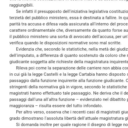
raggiungibili.
Se infatti il presupposto dell'iniziativa legislativa costituzio
terzietà del pubblico ministero, essa è destinata a fallire. In 
parità tra accusa e difesa vada assicurata all'interno del proc
carattere ordinamentale che, diversamente da quanto forse a
il pubblico ministero una sorta di avvocato dell'accusa, per un'
verifica quando le disposizioni normative sono mal scritte.
Evidenzia che, secondo le statistiche, nella metà dei giudizi
dell'imputato, a differenza di quanto sostenuto da coloro che 
giudicante soggetta alle richieste della magistratura inquirent
Rileva poi come la separazione delle carriere non abbia cons
in cui già la legge Castelli e la legge Cartabia hanno disposto s
passaggio dalla funzione inquirente alla funzione giudicante. O
stringenti della normativa già in vigore, secondo le statistich
magistrati hanno effettuato tale passaggio. Ne deriva che il d
passaggi dall'una all'altra funzione – evidenziato nel dibattito
maggioranza – risulta essere del tutto infondato.
Per altro verso, osserva che i recenti casi di magistrati giu
grado dimostrano l'assoluta libertà dell'attuale magistratura g
Si domanda inoltre per quale ragione il disegno di legge non