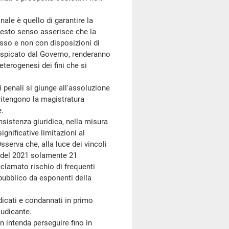
nale è quello di garantire la
questo senso asserisce che la
esso e non con disposizioni di
uspicato dal Governo, renderanno
eterogenesi dei fini che si
 penali si giunge all'assoluzione
ritengono la magistratura
e.
istenza giuridica, nella misura
ignificative limitazioni al
sserva che, alla luce dei vincoli
e del 2021 solamente 21
eclamato rischio di frequenti
 pubblico da esponenti della
dicati e condannati in primo
iudicante.
 intenda perseguire fino in