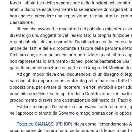
fondo l'obbiettivo della separazione delle funzioni nell'ambito d
limiti a disporre esclusivamente la separazione di magistrati d
non anche a prevedere una separazione tra magistrati di primo
Cassazione.
Rileva che avvocati e magistrati del pubblico ministero sv
diverse: gli uni, soggetti privati, esercitato la propria funzione a 
organi pubblici, devono garantire l'applicazione della legge e la 
anche dei fatti e delle circostanze a favore della persona sott
Dichiara che, se fosse necessario potenziare quest'ultimo aspe
non rappresenta lo strumento idoneo, poiché basterebbe una le
garantisce collaborazione da parte del Gruppo del Movimento 5
Ad ogni modo rileva che, discutendosi di un disegno di legge
sarebbe stato opportuno un confronto preliminare con tutte le 
opposizione, per evitare di incorrere in errori evitabili e per add
possibile condivise, nello spirito della Costituzione e, in partic
procedimento di revisione costituzionale delineato dai Padri c
Evidenzia dunque l'esistenza di un
vulnus
tanto di merito, 
nell'approccio tenuto da Governo e maggioranza con le opposi
Federico GIANASSI
(PD-IDP)
rileva come l'emendamento Al
soppressione dell'intero testo della proposta di legge, rispetto