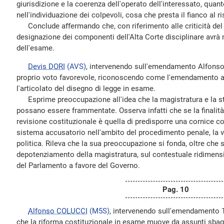
giurisdizione e la coerenza dell'operato dell'interessato, quant
nell'individuazione dei colpevoli, cosa che presta il fianco al 
Conclude affermando che, con riferimento alle criticità del 
designazione dei componenti dell'Alta Corte disciplinare avrà 
dell'esame.
Devis DORI
(AVS)
, intervenendo sull'emendamento Alfonso 
proprio voto favorevole, riconoscendo come l'emendamento abb
l'articolato del disegno di legge in esame.
Esprime preoccupazione all'idea che la magistratura e la st
possano essere frammentate. Osserva infatti che se la finalità 
revisione costituzionale è quella di predisporre una cornice co
sistema accusatorio nell'ambito del procedimento penale, la ver
politica. Rileva che la sua preoccupazione si fonda, oltre che s
depotenziamento della magistratura, sul contestuale ridimens
del Parlamento a favore del Governo.
Pag. 10
Alfonso COLUCCI
(M5S)
, intervenendo sull'emendamento 1
che la riforma costituzionale in esame muove da assunti sbagli