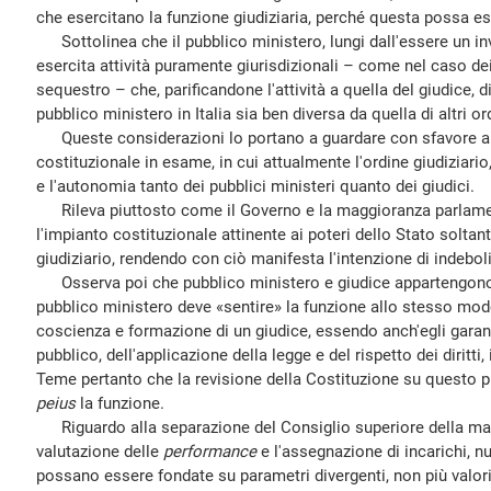
che esercitano la funzione giudiziaria, perché questa possa es
Sottolinea che il pubblico ministero, lungi dall'essere un in
esercita attività puramente giurisdizionali – come nel caso dei
sequestro – che, parificandone l'attività a quella del giudice,
pubblico ministero in Italia sia ben diversa da quella di altri or
Queste considerazioni lo portano a guardare con sfavore al 
costituzionale in esame, in cui attualmente l'ordine giudiziario
e l'autonomia tanto dei pubblici ministeri quanto dei giudici.
Rileva piuttosto come il Governo e la maggioranza parlamen
l'impianto costituzionale attinente ai poteri dello Stato soltan
giudiziario, rendendo con ciò manifesta l'intenzione di indebol
Osserva poi che pubblico ministero e giudice appartengono 
pubblico ministero deve «sentire» la funzione allo stesso mod
coscienza e formazione di un giudice, essendo anch'egli garant
pubblico, dell'applicazione della legge e del rispetto dei diritti
Teme pertanto che la revisione della Costituzione su questo 
peius
la funzione.
Riguardo alla separazione del Consiglio superiore della magis
valutazione delle
performance
e l'assegnazione di incarichi, nu
possano essere fondate su parametri divergenti, non più valor