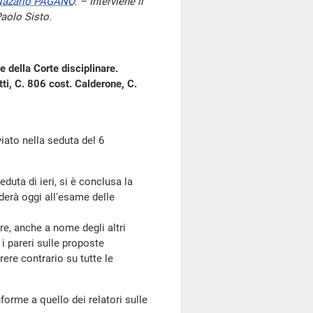
azario PAGANO
. – Interviene il
Paolo Sisto.
e della Corte disciplinare.
ti, C. 806 cost. Calderone, C.
to nella seduta del 6
seduta di ieri, si è conclusa la
erà oggi all'esame delle
e, anche a nome degli altri
i pareri sulle proposte
rere contrario su tutte le
orme a quello dei relatori sulle