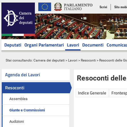
Scrivi
Sito mobi
Deputati
Organi Parlamentari
Lavori
Documenti
Comunica
Stai consultando:
Camera dei deputati
>
Lavori
>
Resoconti
>
Resoconti delle G
Agenda dei Lavori
Resoconti dell
Resoconti
Indice Generale
Frontesp
Assemblea
Giunte e Commissioni
Audizioni