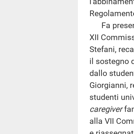
l'abbinament
Regolament
Fa presente
XII Commissi
Stefani, rec
il sostegno d
dallo stude
Giorgianni, 
studenti univ
caregiver
fam
alla VII Com
e riassegnat