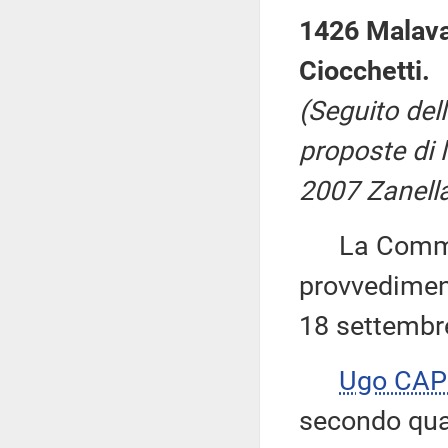
1426 Malava
Ciocchetti.
(Seguito del
proposte di 
2007 Zanella
La Commiss
provvediment
18 settembr
Ugo CAP
secondo quan