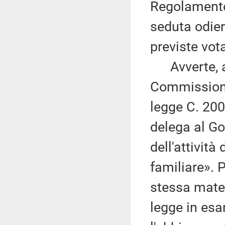
Regolamento,
seduta odie
previste vot
Avverte, alt
Commissione,
legge C. 200
delega al Go
dell'attività
familiare». 
stessa mater
legge in esa