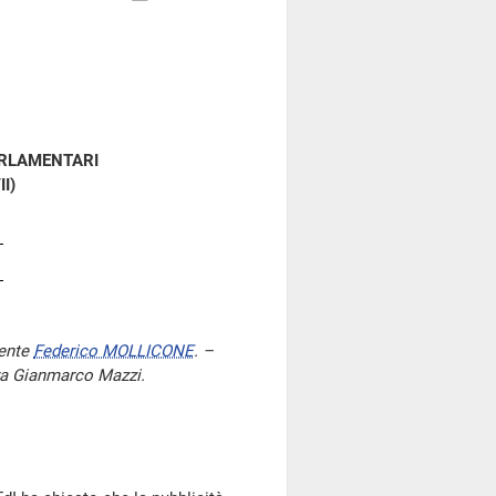
ARLAMENTARI
II)
dente
Federico MOLLICONE
. –
tura Gianmarco Mazzi.