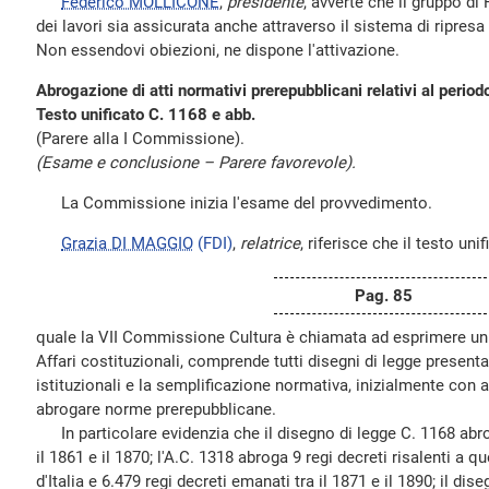
Federico MOLLICONE
,
presidente
, avverte che il gruppo di
dei lavori sia assicurata anche attraverso il sistema di ripresa
Non essendovi obiezioni, ne dispone l'attivazione.
Abrogazione di atti normativi prerepubblicani relativi al peri
Testo unificato C. 1168 e abb.
(Parere alla I Commissione).
(Esame e conclusione – Parere favorevole).
La Commissione inizia l'esame del provvedimento.
Grazia DI MAGGIO
(FDI)
,
relatrice
, riferisce che il testo uni
Pag. 85
quale la VII Commissione Cultura è chiamata ad esprimere un
Affari costituzionali, comprende tutti disegni di legge presenta
istituzionali e la semplificazione normativa, inizialmente con att
abrogare norme prerepubblicane.
In particolare evidenzia che il disegno di legge C. 1168 abro
il 1861 e il 1870; l'A.C. 1318 abroga 9 regi decreti risalenti a q
d'Italia e 6.479 regi decreti emanati tra il 1871 e il 1890; il di