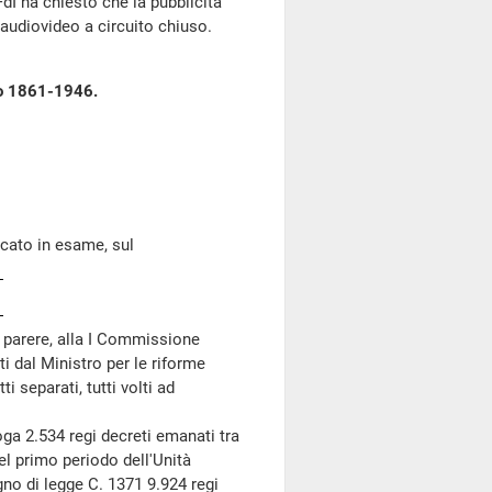
 FdI ha chiesto che la pubblicità
 audiovideo a circuito chiuso.
odo 1861-1946.
ficato in esame, sul
 parere, alla I Commissione
ti dal Ministro per le riforme
i separati, tutti volti ad
ga 2.534 regi decreti emanati tra
uel primo periodo dell'Unità
segno di legge C. 1371 9.924 regi