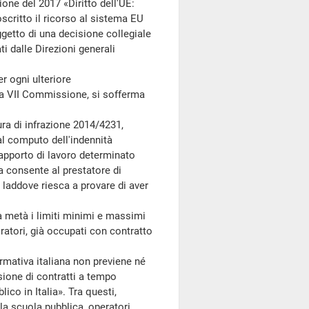
ione del 2017 «Diritto dell'UE:
oscritto il ricorso al sistema EU
ggetto di una decisione collegiale
i dalle Direzioni generali
r ogni ulteriore
la VII Commissione, si sofferma
ura di infrazione 2014/4231,
al computo dell'indennità
rapporto di lavoro determinato
ma consente al prestatore di
, laddove riesca a provare di aver
 metà i limiti minimi e massimi
ratori, già occupati con contratto
ativa italiana non previene né
sione di contratti a tempo
ico in Italia». Tra questi,
la scuola pubblica, operatori