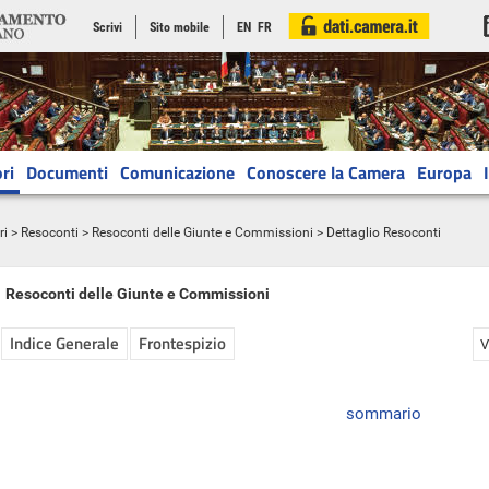
Scrivi
Sito mobile
EN
FR
ri
Documenti
Comunicazione
Conoscere la Camera
Europa
ri
>
Resoconti
>
Resoconti delle Giunte e Commissioni
> Dettaglio Resoconti
Resoconti delle Giunte e Commissioni
Indice Generale
Frontespizio
V
sommario