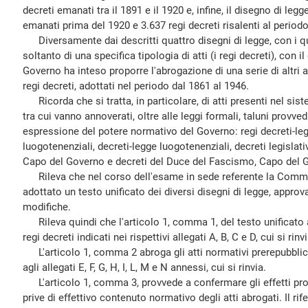
decreti emanati tra il 1891 e il 1920 e, infine, il disegno di leg
emanati prima del 1920 e 3.637 regi decreti risalenti al periodo 
Diversamente dai descritti quattro disegni di legge, con i qu
soltanto di una specifica tipologia di atti (i regi decreti), con i
Governo ha inteso proporre l'abrogazione di una serie di altri at
regi decreti, adottati nel periodo dal 1861 al 1946.
Ricorda che si tratta, in particolare, di atti presenti nel siste
tra cui vanno annoverati, oltre alle leggi formali, taluni provv
espressione del potere normativo del Governo: regi decreti-legge
luogotenenziali, decreti-legge luogotenenziali, decreti legislati
Capo del Governo e decreti del Duce del Fascismo, Capo del 
Rileva che nel corso dell'esame in sede referente la Commi
adottato un testo unificato dei diversi disegni di legge, appro
modifiche.
Rileva quindi che l'articolo 1, comma 1, del testo unificato 
regi decreti indicati nei rispettivi allegati A, B, C e D, cui si rinvi
L'articolo 1, comma 2 abroga gli atti normativi prerepubblicani
agli allegati E, F, G, H, I, L, M e N annessi, cui si rinvia.
L'articolo 1, comma 3, provvede a confermare gli effetti pro
prive di effettivo contenuto normativo degli atti abrogati. Il ri