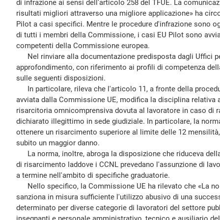
di infrazione ai sensi dell'articolo 258 del TFUE. La comunicaz
risultati migliori attraverso una migliore applicazione» ha circ
Pilot a casi specifici. Mentre le procedure d'infrazione sono o
di tutti i membri della Commissione, i casi EU Pilot sono avviat
competenti della Commissione europea.
Nel rinviare alla documentazione predisposta dagli Uffici pe
approfondimento, con riferimento ai profili di competenza del
sulle seguenti disposizioni.
In particolare, rileva che l'articolo 11, a fronte della proced
avviata dalla Commissione UE, modifica la disciplina relativa 
risarcitoria omnicomprensiva dovuta al lavoratore in caso di 
dichiarato illegittimo in sede giudiziale. In particolare, la nor
ottenere un risarcimento superiore al limite delle 12 mensilità
subito un maggior danno.
La norma, inoltre, abroga la disposizione che riduceva della
di risarcimento laddove i CCNL prevedano l'assunzione di lavo
a termine nell'ambito di specifiche graduatorie.
Nello specifico, la Commissione UE ha rilevato che «La norm
sanziona in misura sufficiente l'utilizzo abusivo di una succes
determinato per diverse categorie di lavoratori del settore pubbl
insegnanti e personale amministrativo, tecnico e ausiliario del