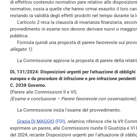
di effettivo contenuto normativo pare relativo alle disposizion
normativo, ossia a quelle che hanno ormai esaurito il loro car
restando la validità degli effetti prodotti nel tempo durante la 
L'articolo 2 reca la clausola di invarianza finanziaria, second
provvedimento in esame non devono derivare nuovi o maggiori 
pubblica.
Formula quindi una proposta di parere favorevole sul pro
allegato 1).
La Commissione approva la proposta di parere della relatri
DL 131/2024: Disposizioni urgenti per l'attuazione di obblighi d
europea e da procedure di infrazione e pre-infrazione pendenti n
C. 2038 Governo.
(Parere alle Commissioni II e VI).
(Esame e conclusione – Parere favorevole con osservazione).
La Commissione inizia l'esame del provvedimento.
Grazia DI MAGGIO
(FDI)
,
relatrice
, riferisce che la VII Co
esprimere un parere, alle Commissioni riunite II Giustizia e VI
del 2024, recante Disposizioni urgenti per l'attuazione di obblig