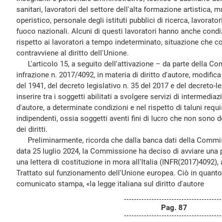
sanitari, lavoratori del settore dell'alta formazione artistica, 
operistico, personale degli istituti pubblici di ricerca, lavoratori
fuoco nazionali. Alcuni di questi lavoratori hanno anche condi
rispetto ai lavoratori a tempo indeterminato, situazione che c
contravviene al diritto dell'Unione.
L'articolo 15, a seguito dell'attivazione – da parte della C
infrazione n. 2017/4092, in materia di diritto d'autore, modifica
del 1941, del decreto legislativo n. 35 del 2017 e del decreto-l
inserire tra i soggetti abilitati a svolgere servizi di intermediaz
d'autore, a determinate condizioni e nel rispetto di taluni requis
indipendenti, ossia soggetti aventi fini di lucro che non sono de
dei diritti.
Preliminarmente, ricorda che dalla banca dati della Commiss
data 25 luglio 2024, la Commissione ha deciso di avviare una p
una lettera di costituzione in mora all'Italia (INFR(2017)4092), 
Trattato sul funzionamento dell'Unione europea. Ciò in quanto,
comunicato stampa, «la legge italiana sul diritto d'autore
Pag. 87