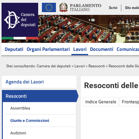
Scrivi
Sito mobi
Deputati
Organi Parlamentari
Lavori
Documenti
Comunica
Stai consultando:
Camera dei deputati
>
Lavori
>
Resoconti
>
Resoconti delle G
Agenda dei Lavori
Resoconti dell
Resoconti
Indice Generale
Frontesp
Assemblea
Giunte e Commissioni
Audizioni