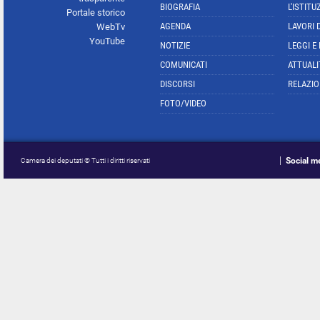
BIOGRAFIA
L'ISTITU
Portale storico
AGENDA
LAVORI 
WebTv
YouTube
NOTIZIE
LEGGI E
COMUNICATI
ATTUALI
DISCORSI
RELAZIO
FOTO/VIDEO
Social m
Camera dei deputati © Tutti i diritti riservati