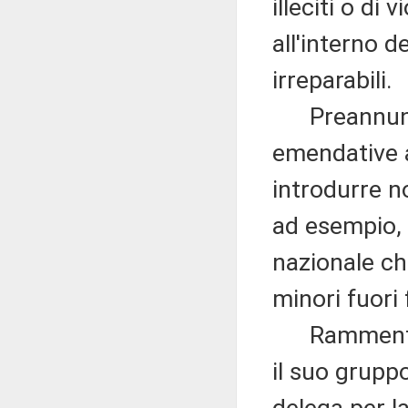
illeciti o di
all'interno d
irreparabili.
Preannuncia
emendative a
introdurre n
ad esempio, 
nazionale ch
minori fuori 
Rammenta in
il suo grupp