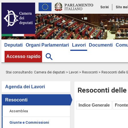
Scrivi
Sito mo
Deputati
Organi Parlamentari
Lavori
Documenti
Comu
Accesso rapido
Stai consultando:
Camera dei deputati
>
Lavori
>
Resoconti
>
Resoconti delle 
Agenda dei Lavori
Resoconti delle
Resoconti
Indice Generale
Fronte
Assemblea
Giunte e Commissioni