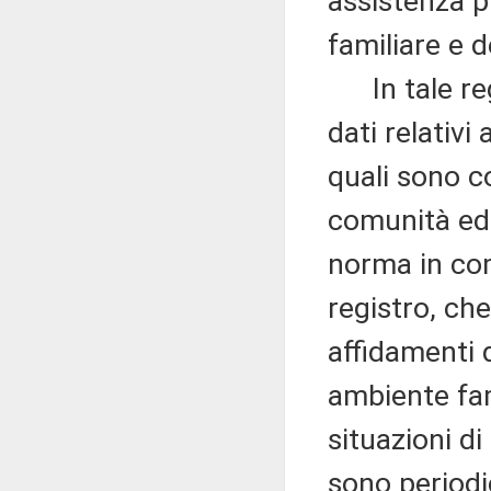
assistenza pu
familiare e d
In tale regi
dati relativi
quali sono co
comunità ed i
norma in com
registro, che
affidamenti 
ambiente fam
situazioni d
sono periodic