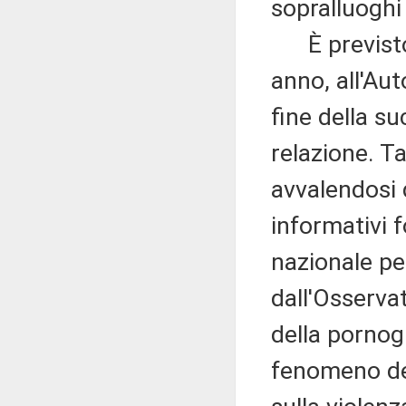
sopralluoghi
È previsto c
anno, all'Aut
fine della s
relazione. T
avvalendosi 
informativi f
nazionale per
dall'Osservat
della pornogr
fenomeno del