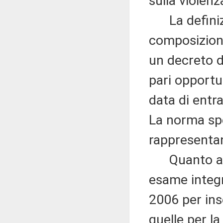
sulla violen
La definizio
composizion
un decreto de
pari opportu
data di entr
La norma spe
rappresentan
Quanto agli 
esame integra
2006 per ins
quelle per la