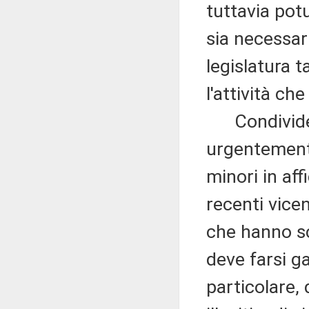
tuttavia potu
sia necessar
legislatura 
l'attività ch
Condivide qu
urgentemente 
minori in af
recenti vice
che hanno sc
deve farsi g
particolare,