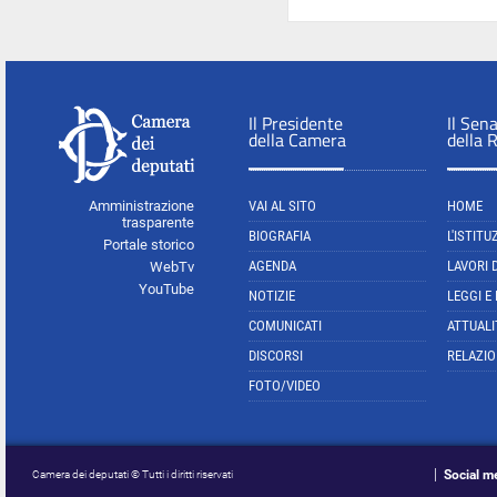
Il Presidente
Il Sen
della Camera
della 
Amministrazione
VAI AL SITO
HOME
trasparente
BIOGRAFIA
L'ISTITU
Portale storico
AGENDA
LAVORI 
WebTv
YouTube
NOTIZIE
LEGGI E
COMUNICATI
ATTUALI
DISCORSI
RELAZIO
FOTO/VIDEO
Social m
Camera dei deputati © Tutti i diritti riservati