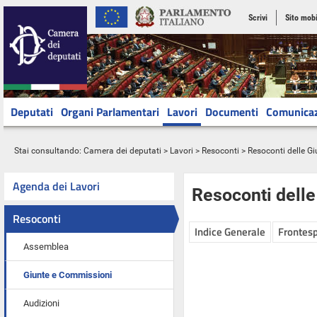
Scrivi
Sito mobi
Deputati
Organi Parlamentari
Lavori
Documenti
Comunica
Stai consultando:
Camera dei deputati
>
Lavori
>
Resoconti
>
Resoconti delle G
Agenda dei Lavori
Resoconti dell
Resoconti
Indice Generale
Frontesp
Assemblea
Giunte e Commissioni
Audizioni