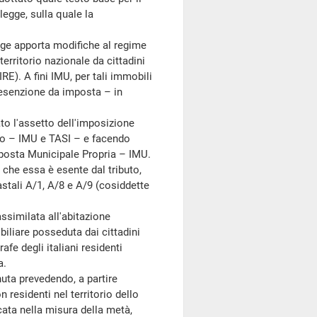
egge, sulla quale la
gge apporta modifiche al regime
territorio nazionale da cittadini
AIRE). A fini IMU, per tali immobili
l'esenzione da imposta – in
to l'assetto dell'imposizione
evo – IMU e TASI – e facendo
Imposta Municipale Propria – IMU.
 che essa è esente dal tributo,
tastali A/1, A/8 e A/9 (cosiddette
ssimilata all'abitazione
biliare posseduta dai cittadini
rafe degli italiani residenti
a.
uta prevedendo, a partire
 residenti nel territorio dello
cata nella misura della metà,