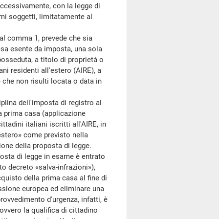
successivamente, con la legge di
mi soggetti, limitatamente al
 al comma 1, prevede che sia
resa esente da imposta, una sola
posseduta, a titolo di proprietà o
iani residenti all'estero (AIRE), a
 che non risulti locata o data in
lina dell'imposta di registro al
la prima casa (applicazione
tadini italiani iscritti all'AIRE, in
l'estero» come previsto nella
one della proposta di legge.
osta di legge in esame è entrato
to decreto «salva-infrazioni»),
cquisto della prima casa al fine di
ssione europea ed eliminare una
rovvedimento d'urgenza, infatti, è
vvero la qualifica di cittadino