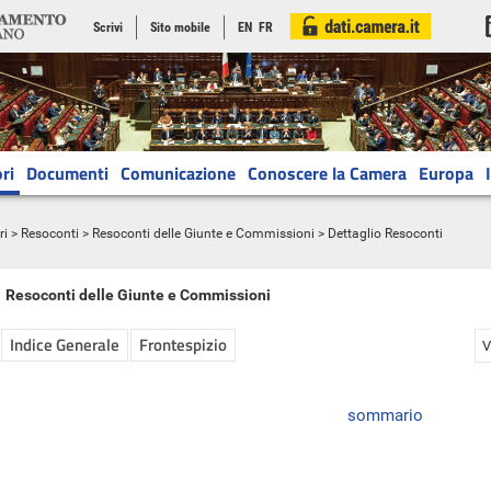
Scrivi
Sito mobile
EN
FR
ri
Documenti
Comunicazione
Conoscere la Camera
Europa
ri
>
Resoconti
>
Resoconti delle Giunte e Commissioni
> Dettaglio Resoconti
Resoconti delle Giunte e Commissioni
Indice Generale
Frontespizio
V
sommario