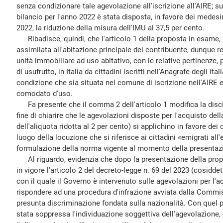
senza condizionare tale agevolazione all'iscrizione all'AIRE; 
bilancio per l'anno 2022 è stata disposta, in favore dei medesi
2022, la riduzione della misura dell'IMU al 37,5 per cento.
Ribadisce, quindi, che l'articolo 1 della proposta in esame,
assimilata all'abitazione principale del contribuente, dunque 
unità immobiliare ad uso abitativo, con le relative pertinenze, 
di usufrutto, in Italia da cittadini iscritti nell'Anagrafe degli ital
condizione che sia situata nel comune di iscrizione nell'AIRE e
comodato d'uso.
Fa presente che il comma 2 dell'articolo 1 modifica la discip
fine di chiarire che le agevolazioni disposte per l'acquisto del
dell'aliquota ridotta al 2 per cento) si applichino in favore dei cit
luogo della locuzione che si riferisce ai cittadini «emigrati al
formulazione della norma vigente al momento della presentazi
Al riguardo, evidenzia che dopo la presentazione della prop
in vigore l'articolo 2 del decreto-legge n. 69 del 2023 (cosiddet
con il quale il Governo è intervenuto sulle agevolazioni per l'a
rispondere ad una procedura d'infrazione avviata dalla Commi
presunta discriminazione fondata sulla nazionalità. Con quel p
stata soppressa l'individuazione soggettiva dell'agevolazione, o