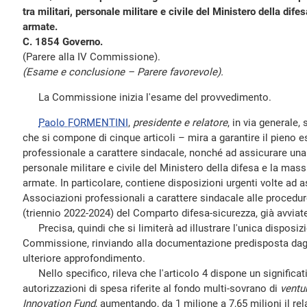
tra militari, personale militare e civile del Ministero della dife
armate.
C. 1854 Governo.
(Parere alla IV Commissione).
(Esame e conclusione – Parere favorevole).
La Commissione inizia l'esame del provvedimento.
Paolo FORMENTINI
,
presidente e relatore
, in via generale,
che si compone di cinque articoli – mira a garantire il pieno ese
professionale a carattere sindacale, nonché ad assicurare una
personale militare e civile del Ministero della difesa e la mas
armate. In particolare, contiene disposizioni urgenti volte ad a
Associazioni professionali a carattere sindacale alle procedure
(triennio 2022-2024) del Comparto difesa-sicurezza, già avviate
Precisa, quindi che si limiterà ad illustrare l'unica disposiz
Commissione, rinviando alla documentazione predisposta dagli
ulteriore approfondimento.
Nello specifico, rileva che l'articolo 4 dispone un significat
autorizzazioni di spesa riferite al fondo multi-sovrano di
ventu
Innovation Fund
, aumentando, da 1 milione a 7,65 milioni il rel