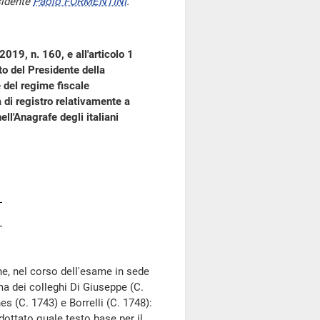
sidente
Paolo FORMENTINI
.
019, n. 160, e all'articolo 1
eto del Presidente della
 del regime fiscale
a di registro relativamente a
ell'Anagrafe degli italiani
he, nel corso dell'esame in sede
ma dei colleghi Di Giuseppe (C.
es (C. 1743) e Borrelli (C. 1748):
ottato quale testo base per il