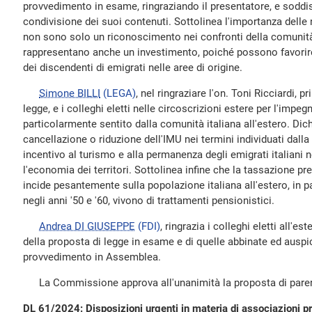
provvedimento in esame, ringraziando il presentatore, e soddi
condivisione dei suoi contenuti. Sottolinea l'importanza dell
non sono solo un riconoscimento nei confronti della comunità 
rappresentano anche un investimento, poiché possono favorire 
dei discendenti di emigrati nelle aree di origine.
Simone BILLI
(LEGA)
, nel ringraziare l'on. Toni Ricciardi, 
legge, e i colleghi eletti nelle circoscrizioni estere per l'impeg
particolarmente sentito dalla comunità italiana all'estero. Dich
cancellazione o riduzione dell'IMU nei termini individuati dalla
incentivo al turismo e alla permanenza degli emigrati italiani n
l'economia dei territori. Sottolinea infine che la tassazione pr
incide pesantemente sulla popolazione italiana all'estero, in p
negli anni '50 e '60, vivono di trattamenti pensionistici.
Andrea DI GIUSEPPE
(FDI)
, ringrazia i colleghi eletti all'es
della proposta di legge in esame e di quelle abbinate ed ausp
provvedimento in Assemblea.
La Commissione approva all'unanimità la proposta di parere 
DL 61/2024: Disposizioni urgenti in materia di associazioni pr