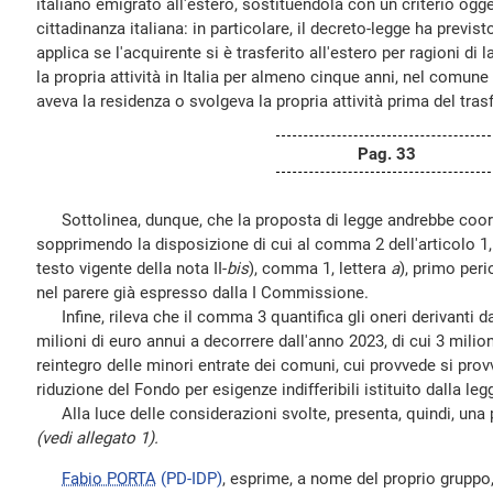
italiano emigrato all'estero, sostituendola con un criterio ogge
cittadinanza italiana: in particolare, il decreto-legge ha previst
applica se l'acquirente si è trasferito all'estero per ragioni di 
la propria attività in Italia per almeno cinque anni, nel comune 
aveva la residenza o svolgeva la propria attività prima del tra
Pag. 33
Sottolinea, dunque, che la proposta di legge andrebbe coor
sopprimendo la disposizione di cui al comma 2 dell'articolo 1, i
testo vigente della nota II-
bis
), comma 1, lettera
a
), primo peri
nel parere già espresso dalla I Commissione.
Infine, rileva che il comma 3 quantifica gli oneri derivanti 
milioni di euro annui a decorrere dall'anno 2023, di cui 3 milion
reintegro delle minori entrate dei comuni, cui provvede si pr
riduzione del Fondo per esigenze indifferibili istituito dalla legg
Alla luce delle considerazioni svolte, presenta, quindi, una 
(vedi allegato 1).
Fabio PORTA
(PD-IDP)
, esprime, a nome del proprio gruppo