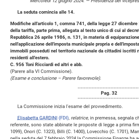
Mercoledì 12 giugno 2024. — Presidenza del vicepre
La seduta comincia alle 14.
Modifiche all'articolo 1, comma 741, della legge 27 dicembre 2
della tariffa, parte prima, allegata al testo unico di cui al decr
Repubblica 26 aprile 1986, n. 131, in materia di equiparazione
nell'applicazione dell'imposta municipale propria e dell'impost
immobili posseduti nel territorio nazionale da cittadini iscritti n
residenti all'estero.
C. 956 Toni Ricciardi ed altri e abb.
(Parere alla VI Commissione).
(Esame e conclusione – Parere favorevole).
Pag. 32
La Commissione inizia l'esame del provvedimento.
Elisabetta GARDINI
(FDI)
,
relatrice
, in premessa, segnala c
referente, sono state abbinate le proposte di legge a prima fir
1099), Onori (C. 1323), Billi (C. 1400), Lovecchio (C. 1701), Man
nella seduta del 7 febbraio 2024 la Commissione Finanze ha ad