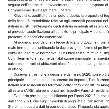
seguito dell'esame del provvedimento la presente proposta di l
Commissione deve esprimere il parere.
Rileva che, costituita da un solo articolo, la proposta di le
della fiscalità immobiliare relativa agli immobili posseduti nel 
italiani iscritti nell'Anagrafe degli italiani residenti all'estero (
si prevede l'assimilazione all'abitazione principale – dunque 
presenza di specifiche condizioni.
Al riguardo, ricorda che la legge di bilancio 2020 ha riforma
reale immobiliare, unificando le due previgenti forme di preli
confluire la relativa normativa in un unico testo, relativo all'
Con riferimento al regime dell'abitazione principale, rammenta
salvo che si tratti di abitazioni classificate nelle categorie ca
di lusso).
Osserva, altresì, che a decorrere dall'anno 2020, non è più a
principale, e dunque non è più esente da imposta, l'unità immo
italiani non residenti nel territorio dello Stato e iscritti all'Anag
all'estero (AIRE), già pensionati nei rispettivi Paesi di residenz
Evidenzia che la legge di bilancio per l'anno 2021 è interven
dall'anno 2021, che sugli immobili di proprietà di pensionati non
Stato, non locati o dati in comodato d'uso, l'imposta sia appli