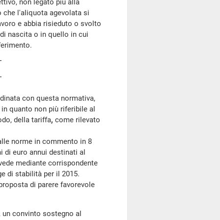
ttivo, non legato più alla
o che l'aliquota agevolata si
lavoro e abbia risieduto o svolto
di nascita o in quello in cui
sferimento.
dinata con questa normativa,
n quanto non più riferibile al
odo, della tariffa
,
come rilevato
dalle norme in commento in 8
i di euro annui destinati al
ovvede mediante corrispondente
e di stabilità per il 2015.
proposta di parere favorevole
, un convinto sostegno al