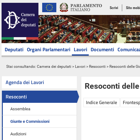
Scrivi
Sito mobi
Deputati
Organi Parlamentari
Lavori
Documenti
Comunica
Stai consultando:
Camera dei deputati
>
Lavori
>
Resoconti
>
Resoconti delle G
Agenda dei Lavori
Resoconti dell
Resoconti
Indice Generale
Frontesp
Assemblea
Giunte e Commissioni
Audizioni