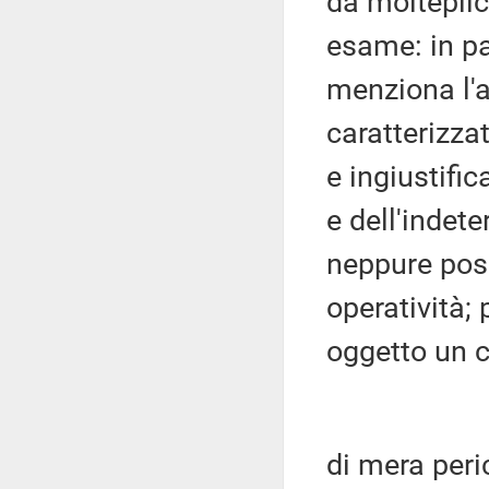
da molteplic
esame: in par
menziona l'a
caratterizza
e ingiustific
e dell'indet
neppure possi
operatività; 
oggetto un
di mera peri