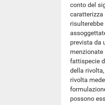
conto del si
caratterizza 
risulterebbe
assoggettat
prevista da 
menzionate –
fattispecie 
della rivolt
rivolta mede
formulazione
possono esse