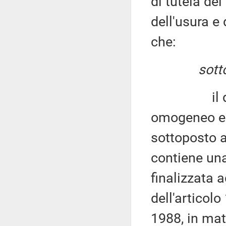
di tutela del
dell'usura e
che:
sott
il disegn
omogeneo e c
sottoposto a
contiene una
finalizzata 
dell'articol
1988, in mat