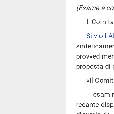
(Esame e con
Il Comitato
Silvio LA
sinteticament
provvediment
proposta di 
«Il Comitat
esaminato i
recante disp