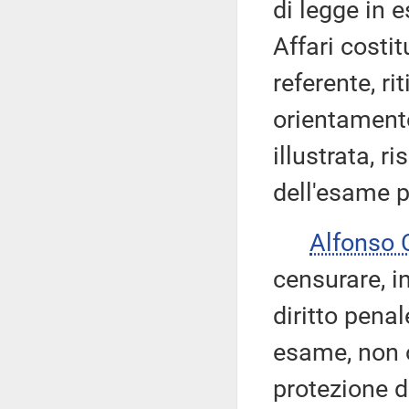
di legge in 
Affari costi
referente, ri
orientamento
illustrata, r
dell'esame p
Alfonso
censurare, i
diritto pena
esame, non o
protezione d