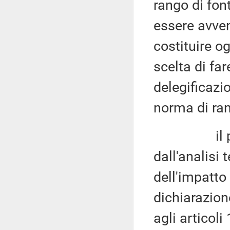
rango di fon
essere avven
costituire o
scelta di fa
delegificazi
norma di ra
il provve
dall'analisi 
dell'impatto
dichiarazion
agli articoli 