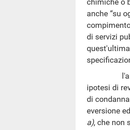
chimiche o b
anche “su og
compimento d
di servizi pu
quest'ultima
specificazio
l'articolo
ipotesi di r
di condanna d
eversione ed 
a)
, che non 