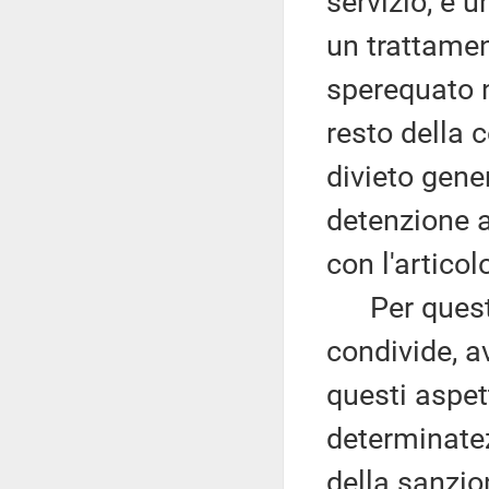
servizio, è
un trattamen
sperequato n
resto della 
divieto gene
detenzione a
con l'articol
Per queste r
condivide, a
questi aspett
determinatez
della sanzio