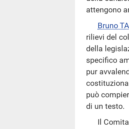
attengono an
Bruno T
rilievi del c
della legisl
specifico a
pur avvalen
costituzional
può compiere
di un testo.
Il Comitato