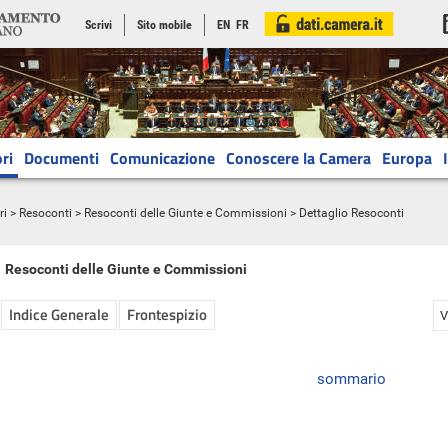
Scrivi
Sito mobile
EN
FR
ri
Documenti
Comunicazione
Conoscere la Camera
Europa
ri
>
Resoconti
>
Resoconti delle Giunte e Commissioni
> Dettaglio Resoconti
Resoconti delle Giunte e Commissioni
Indice Generale
Frontespizio
V
sommario