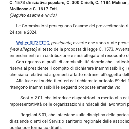
C. 1573 d'iniziativa popolare, C. 300 Cirielli, C. 1184 Molinar
Mollicone e C. 1617 Foti.
(Seguito esame e rinvio).
Le Commissioni proseguono l'esame del provvedimento rinvia
24 aprile 2024.
Walter RIZZETTO
,
presidente
, avverte che sono state pres
(vedi allegato)
al testo della proposta di legge C. 1573. Avverte 
emendamenti è in distribuzione e sarà allegato al resoconto d
Con riguardo ai profili di ammissibilità ricorda che l'artic
riserva al presidente il compito di dichiarare inammissibili gli
che siano relativi ad argomenti affatto estranei all'oggetto de
Alla luce dei suddetti criteri del richiamato articolo 89 del
ritengono inammissibili le seguenti proposte emendative:
Scotto 2.01, che introduce disposizioni in merito alla det
rappresentatività delle organizzazioni sindacali dei lavoratori pr
Roggiani 5.01, che interviene sulla disciplina della parteci
di aziende o enti del Servizio sanitario regionale delle associaz
qualunque forma costituiti;