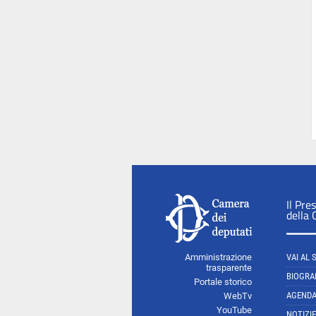
Il Pre
della
Amministrazione
VAI AL 
trasparente
BIOGRA
Portale storico
AGEND
WebTv
YouTube
NOTIZIE