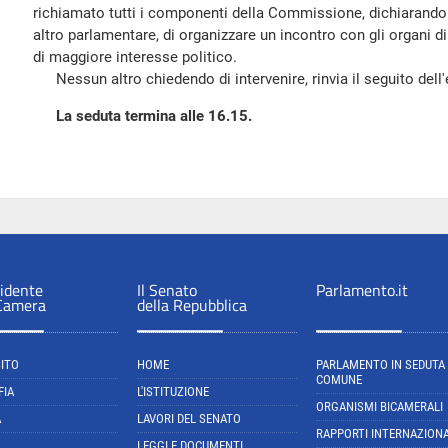
richiamato tutti i componenti della Commissione, dichiarando 
altro parlamentare, di organizzare un incontro con gli organi d
di maggiore interesse politico.
Nessun altro chiedendo di intervenire, rinvia il seguito dell
La seduta termina alle 16.15.
sidente
Il Senato
Parlamento.it
 Camera
della Repubblica
SITO
HOME
PARLAMENTO IN SEDUTA
COMUNE
FIA
L'ISTITUZIONE
ORGANISMI BICAMERALI
A
LAVORI DEL SENATO
RAPPORTI INTERNAZIONA
LEGGI E DOCUMENTI