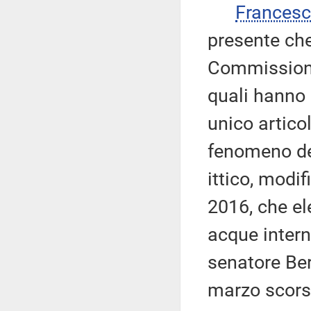
Frances
presente che
Commissione 
quali hanno
unico artico
fenomeno del
ittico, modif
2016, che el
acque intern
senatore Ber
marzo scors