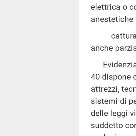
elettrica o 
anestetiche 
catturare l
anche parzial
Evidenzia 
40 dispone ch
attrezzi, te
sistemi di p
delle leggi v
suddetto c