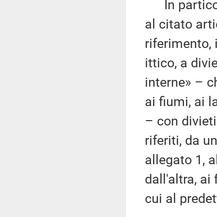
In particol
al citato art
riferimento,
ittico, a div
interne» – c
ai fiumi, ai 
– con diviet
riferiti, da 
allegato 1, 
dall'altra, ai
cui al predet