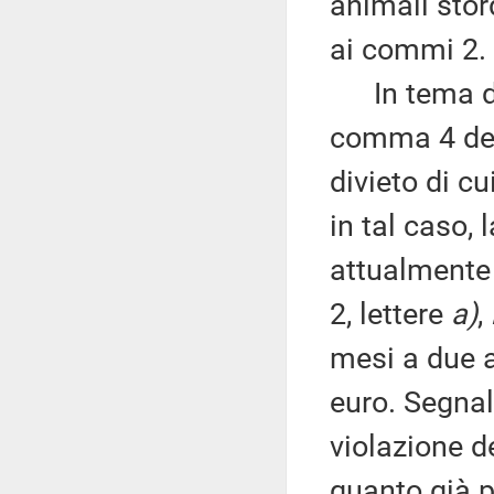
animali stord
ai commi 2.
In tema di 
comma 4 dell
divieto di c
in tal caso, 
attualmente 
2, lettere
a)
,
mesi a due 
euro. Segnal
violazione d
quanto già p