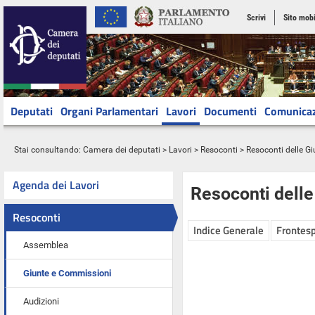
Scrivi
Sito mobi
Deputati
Organi Parlamentari
Lavori
Documenti
Comunica
Stai consultando:
Camera dei deputati
>
Lavori
>
Resoconti
>
Resoconti delle G
Agenda dei Lavori
Resoconti dell
Resoconti
Indice Generale
Frontesp
Assemblea
Giunte e Commissioni
Audizioni