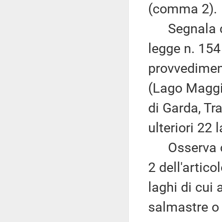
(comma 2).
Segnala che
legge n. 154
provvediment
(Lago Maggio
di Garda, Tr
ulteriori 22 
Osserva ch
2 dell'artico
laghi di cui 
salmastre o 