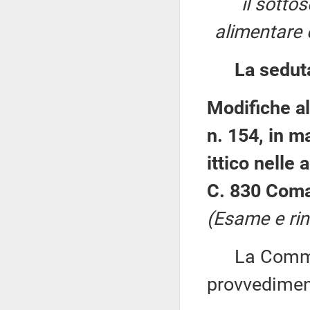
il sottos
alimentare 
La sedut
Modifiche al
n. 154, in m
ittico nelle 
C. 830 Comar
(Esame e rin
La Commiss
provvedimen