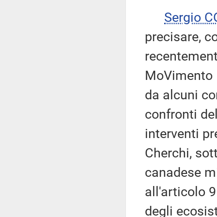
Sergio 
precisare, c
recentement
MoVimento 5 
da alcuni co
confronti del
interventi p
Cherchi, sot
canadese min
all'articolo 
degli ecosis