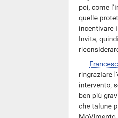
poi, come l'i
quelle protet
incentivare i
Invita, quin
riconsiderar
Frances
ringraziare 
intervento, 
ben più gravi
che talune 
MoVimento 5