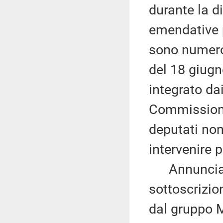
durante la d
emendative p
sono numeros
del 18 giugno
integrato da
Commissione 
deputati no
intervenire 
Annuncia, 
sottoscrizio
dal gruppo 