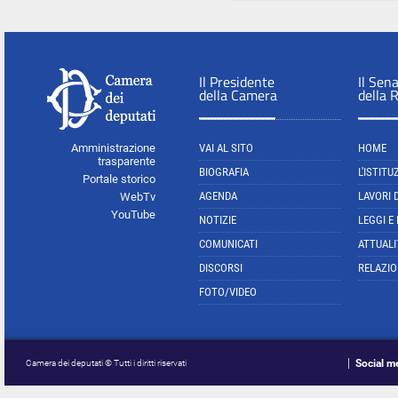
Il Presidente
Il Sen
della Camera
della 
Amministrazione
VAI AL SITO
HOME
trasparente
BIOGRAFIA
L'ISTITU
Portale storico
AGENDA
LAVORI 
WebTv
YouTube
NOTIZIE
LEGGI E
COMUNICATI
ATTUALI
DISCORSI
RELAZIO
FOTO/VIDEO
Social m
Camera dei deputati © Tutti i diritti riservati