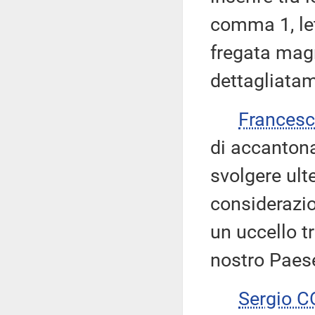
comma 1, le
fregata magn
dettagliatam
Frances
di accanton
svolgere ult
considerazio
un uccello t
nostro Paes
Sergio 