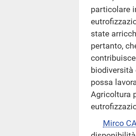
particolare 
eutrofizzazi
state arricch
pertanto, ch
contribuisce a
biodiversità 
possa lavor
Agricoltura 
eutrofizzazi
Mirco C
disponibilità