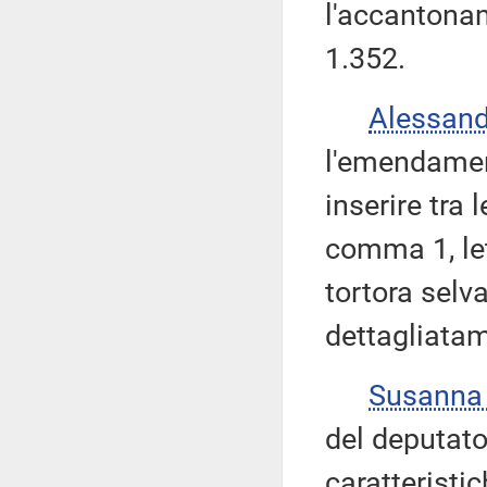
l'accantona
1.352.
Alessan
l'emendamen
inserire tra 
comma 1, le
tortora selva
dettagliatam
Susanna
del deputato
caratteristic