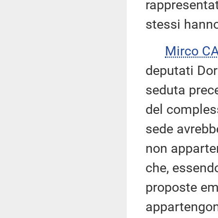
rappresentat
stessi hanno 
Mirco C
deputati Dor
seduta prece
del compless
sede avrebbe
non apparte
che, essendo
proposte eme
appartengon