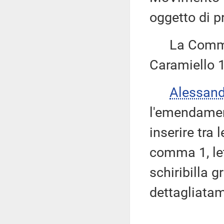
oggetto di p
La Commiss
Caramiello 1
Alessan
l'emendamen
inserire tra 
comma 1, le
schiribilla g
dettagliatam