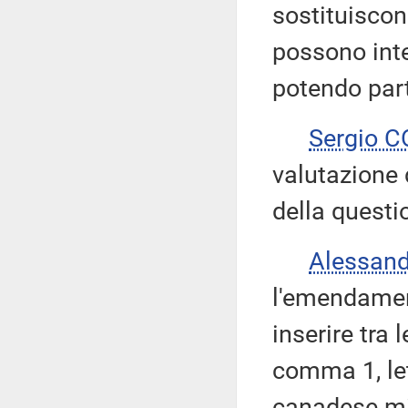
sostituisco
possono inte
potendo part
Sergio 
valutazione d
della questi
Alessan
l'emendamen
inserire tra 
comma 1, le
canadese min