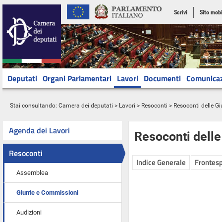
Scrivi
Sito mobi
Deputati
Organi Parlamentari
Lavori
Documenti
Comunica
Stai consultando:
Camera dei deputati
>
Lavori
>
Resoconti
>
Resoconti delle G
Agenda dei Lavori
Resoconti dell
Resoconti
Indice Generale
Frontesp
Assemblea
Giunte e Commissioni
Audizioni