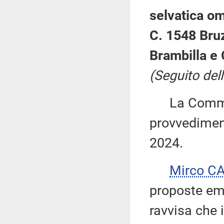
selvatica om
C. 1548 Bru
Brambilla e 
(Seguito dell
La Commiss
provvediment
2024.
Mirco C
proposte em
ravvisa che 