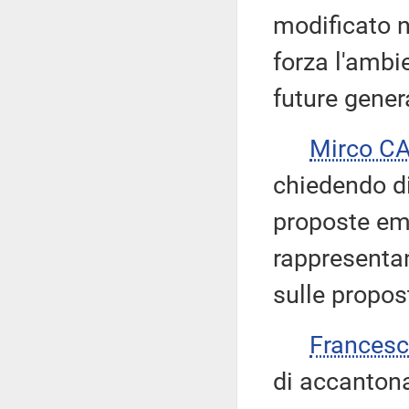
modificato n
forza l'ambi
future gener
Mirco C
chiedendo di
proposte emen
rappresentan
sulle propost
Frances
di accantona