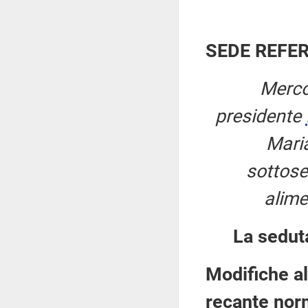
SEDE REFE
Merco
presidente
Maria
sottoseg
alime
La sedut
Modifiche al
recante norm