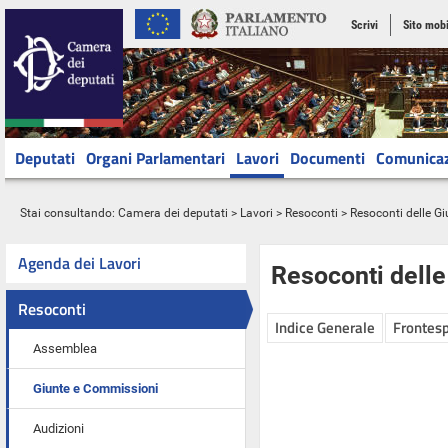
Scrivi
Sito mobi
Deputati
Organi Parlamentari
Lavori
Documenti
Comunica
Stai consultando:
Camera dei deputati
>
Lavori
>
Resoconti
>
Resoconti delle G
Agenda dei Lavori
Resoconti dell
Resoconti
Indice Generale
Frontesp
Assemblea
Giunte e Commissioni
Audizioni