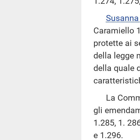
1.274, 1.275
Susanna
Caramiello 1.
protette ai s
della legge 
della quale 
caratteristic
La Commissi
gli emendame
1.285, 1. 286
e 1.296.