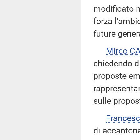
modificato n
forza l'ambi
future gener
Mirco C
chiedendo di
proposte emen
rappresentan
sulle propost
Frances
di accantona