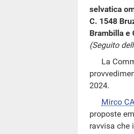
selvatica om
C. 1548 Bru
Brambilla e 
(Seguito dell
La Commiss
provvediment
2024.
Mirco C
proposte em
ravvisa che 