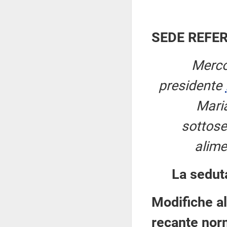
SEDE REFE
Merco
presidente
Maria
sottoseg
alime
La sedut
Modifiche al
recante norm