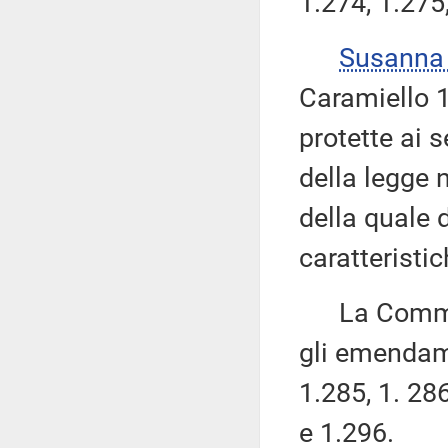
1.274, 1.275
Susanna
Caramiello 1.
protette ai s
della legge 
della quale 
caratteristic
La Commissi
gli emendame
1.285, 1. 286
e 1.296.