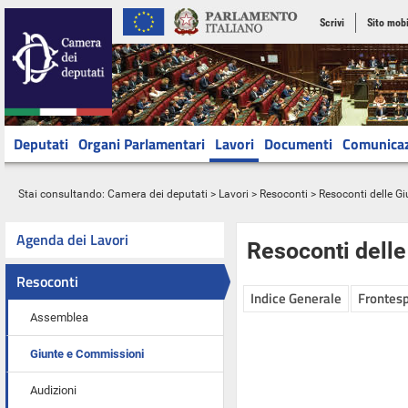
Scrivi
Sito mobi
Deputati
Organi Parlamentari
Lavori
Documenti
Comunica
Stai consultando:
Camera dei deputati
>
Lavori
>
Resoconti
>
Resoconti delle G
Agenda dei Lavori
Resoconti dell
Resoconti
Indice Generale
Frontesp
Assemblea
Giunte e Commissioni
Audizioni