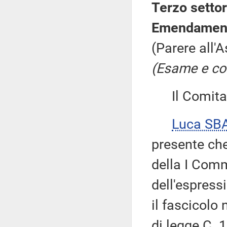
Terzo settor
Emendament
(Parere all'
(Esame e con
Il Comitato
Luca SB
presente che
della I Comm
dell'espress
il fascicolo 
di legge C. 