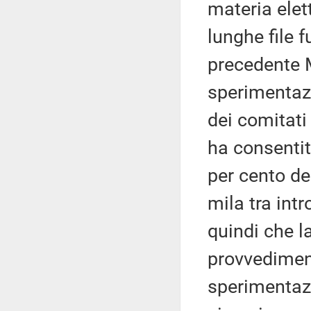
materia elett
lunghe file f
precedente M
sperimentazi
dei comitati 
ha consentit
per cento dei
mila tra int
quindi che l
provvedimen
sperimentaz