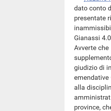
dato conto d
presentate r
inammissibil
Gianassi 4.0
Avverte che 
supplemento d
giudizio di 
emendative G
alla discipli
amministrati
province, ch