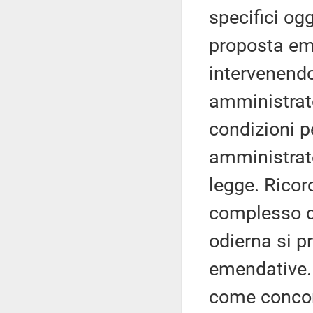
specifici og
proposta em
intervenendo
amministrato
condizioni pe
amministrato
legge. Ricord
complesso d
odierna si p
emendative. 
come concord