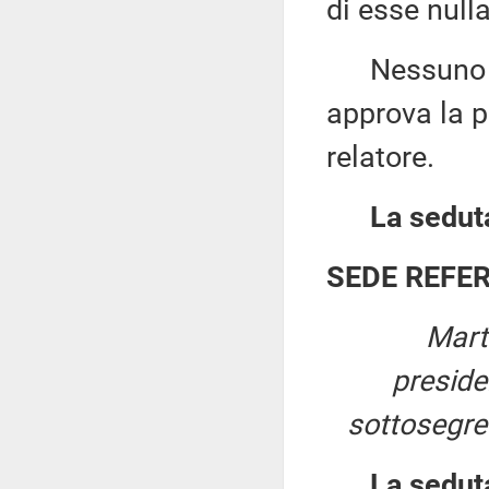
di esse null
Nessuno chi
approva la p
relatore.
La seduta
SEDE REFE
Mart
presid
sottosegret
La sedut