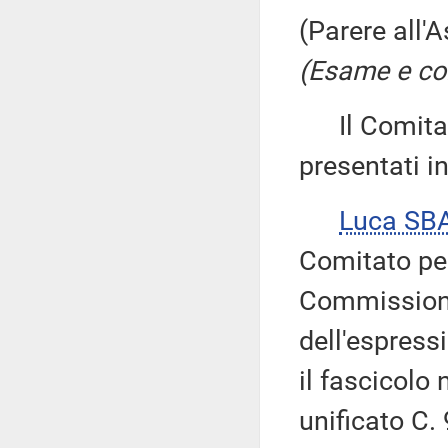
(Parere all'
(Esame e con
Il Comitato
presentati 
Luca SB
Comitato per
Commissione
dell'espress
il fascicolo 
unificato C.