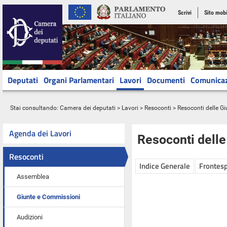
Scrivi
Sito mobi
Deputati
Organi Parlamentari
Lavori
Documenti
Comunica
Stai consultando:
Camera dei deputati
>
Lavori
>
Resoconti
>
Resoconti delle G
Agenda dei Lavori
Resoconti dell
Resoconti
Indice Generale
Frontesp
Assemblea
Giunte e Commissioni
Audizioni