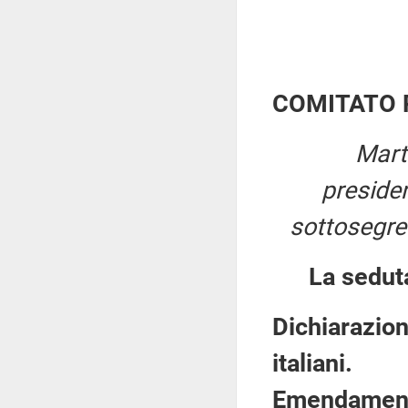
COMITATO 
Mart
preside
sottosegret
La sedut
Dichiarazion
italiani.
Emendamenti