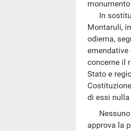
monumento na
In sostituzi
Montaruli, i
odierna, seg
emendative n
concerne il 
Stato e regio
Costituzione
di essi nulla
Nessuno chi
approva la p