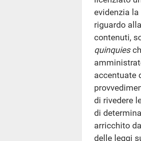
evidenzia la
riguardo all
contenuti, so
quinquies
ch
amministrato
accentuate d
provvediment
di rivedere 
di determina
arricchito d
delle leggi s