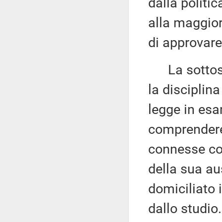
dalla politi
alla maggior
di approvar
La sottose
la disciplin
legge in es
comprendere l
connesse con 
della sua au
domiciliato 
dallo studio.