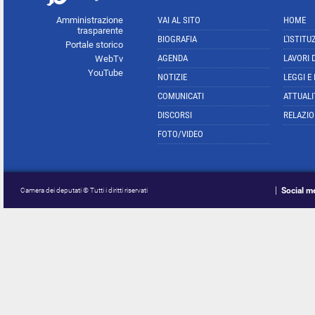
Amministrazione
VAI AL SITO
HOME
trasparente
BIOGRAFIA
L'ISTITU
Portale storico
AGENDA
LAVORI 
WebTv
YouTube
NOTIZIE
LEGGI E
COMUNICATI
ATTUALI
DISCORSI
RELAZIO
FOTO/VIDEO
Social m
Camera dei deputati © Tutti i diritti riservati