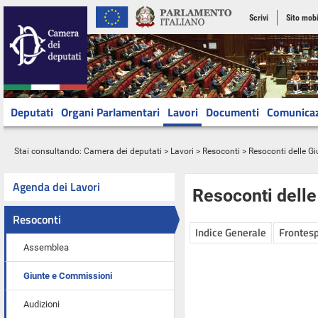
Scrivi
Sito mobi
Deputati
Organi Parlamentari
Lavori
Documenti
Comunica
Stai consultando:
Camera dei deputati
>
Lavori
>
Resoconti
>
Resoconti delle G
Agenda dei Lavori
Resoconti dell
Resoconti
Indice Generale
Frontesp
Assemblea
Giunte e Commissioni
Audizioni