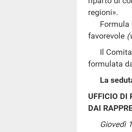
riparto di c
regioni».
Formula per
favorevole
(
Il Comitato
formulata dal
La seduta
UFFICIO DI
DAI RAPPRE
Giovedì 