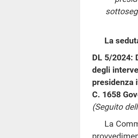
sottosegr
La sedut
DL 5/2024: D
degli interve
presidenza i
C. 1658 Gov
(Seguito del
La Commiss
provvediment