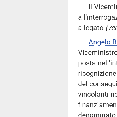
Il Vicemin
all'interroga
allegato
(ved
Angelo 
Viceministr
posta nell'in
ricognizione
del consegui
vincolanti n
finanziament
denominato «