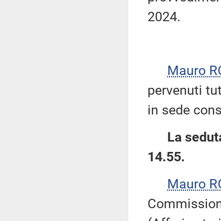
2024.
Mauro R
pervenuti tu
in sede cons
La seduta
14.55.
Mauro R
Commissioni I