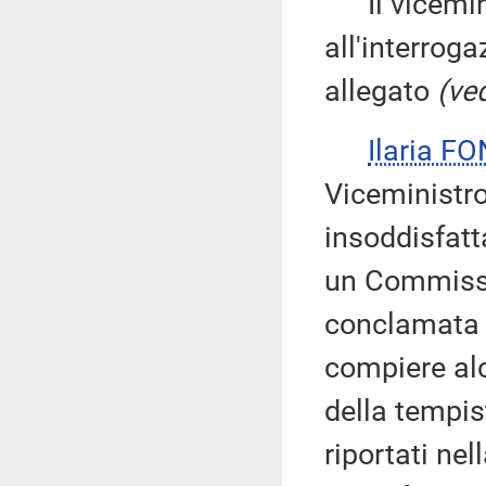
Il vicemin
all'interroga
allegato
(ved
Ilaria F
Viceministro 
insoddisfatta
un Commissar
conclamata 
compiere alc
della tempis
riportati nel