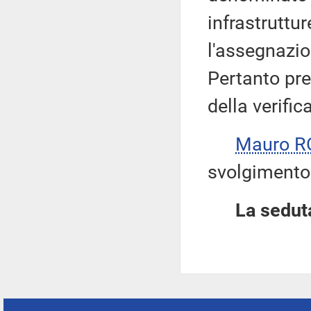
infrastrutt
l'assegnazion
Pertanto pre
della verifica
Mauro R
svolgimento 
La seduta