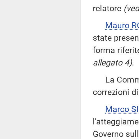
relatore
(ved
Mauro R
state presen
forma riferit
allegato 4)
.
La Commiss
correzioni d
Marco S
l'atteggiame
Governo sul