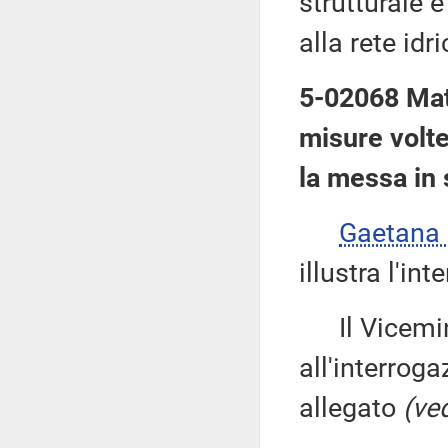
strutturale 
alla rete idri
5-02068 Matt
misure volt
la messa in 
Gaetana
illustra l'int
Il Vicemin
all'interroga
allegato
(ved