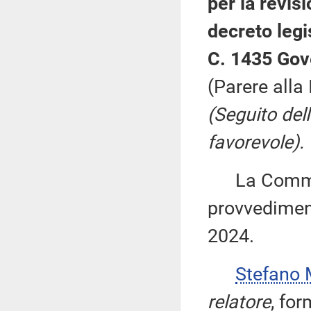
per la revisi
decreto legi
C. 1435 Gov
(Parere alla
(Seguito del
favorevole).
La Commiss
provvediment
2024.
Stefano
relatore
, fo