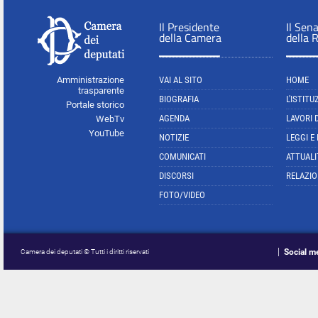
Il Presidente
Il Sen
della Camera
della 
Amministrazione
VAI AL SITO
HOME
trasparente
BIOGRAFIA
L'ISTITU
Portale storico
AGENDA
LAVORI 
WebTv
YouTube
NOTIZIE
LEGGI E
COMUNICATI
ATTUALI
DISCORSI
RELAZIO
FOTO/VIDEO
Social m
Camera dei deputati © Tutti i diritti riservati