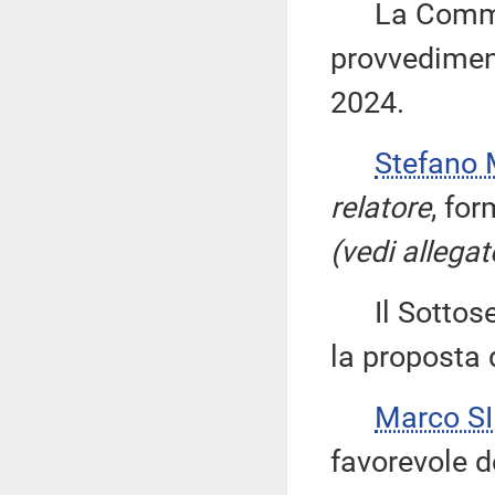
La Commiss
provvediment
2024.
Stefano
relatore
, fo
(vedi allegat
Il Sottose
la proposta d
Marco S
favorevole d