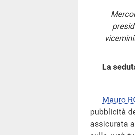
Mercol
presi
viceminis
La sedut
Mauro R
pubblicità d
assicurata a