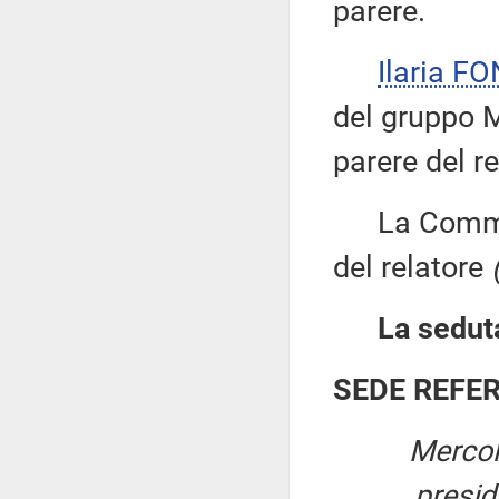
parere.
Ilaria F
del gruppo M
parere del re
La Commiss
del relatore
La seduta
SEDE REFE
Mercol
presi