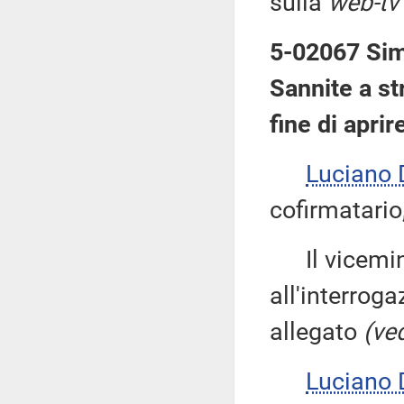
sulla
web-tv
5-02067 Simi
Sannite a st
fine di apri
Luciano
cofirmatario,
Il vicemin
all'interroga
allegato
(ved
Luciano