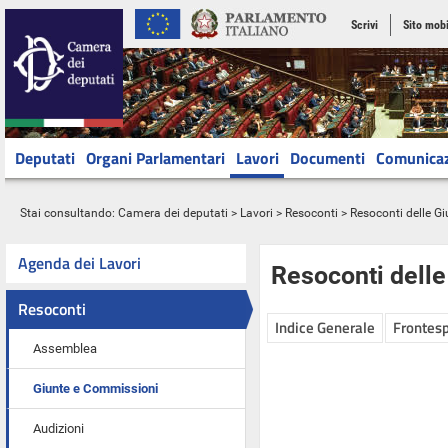
Scrivi
Sito mobi
Deputati
Organi Parlamentari
Lavori
Documenti
Comunica
Stai consultando:
Camera dei deputati
>
Lavori
>
Resoconti
>
Resoconti delle G
Agenda dei Lavori
Resoconti dell
Resoconti
Indice Generale
Frontesp
Assemblea
Giunte e Commissioni
Audizioni