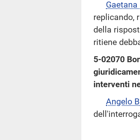
Gaetana
replicando, 
della rispost
ritiene debb
5-02070 Bon
giuridicamen
interventi n
Angelo 
dell'interrog