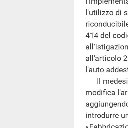
l'implement
l'utilizzo di
riconducibile
414 del codic
all'istigazio
all'articolo 
l'auto-addes
Il medesim
modifica l'a
aggiungendo
introdurre un
«Fabbricazio