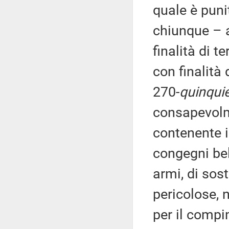
quale è puni
chiunque – a
finalità di 
con finalità 
270-
quinqui
consapevolm
contenente i
congegni bell
armi, di sos
pericolose, 
per il compi