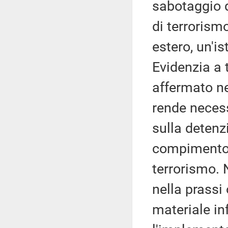
sabotaggio di
di terrorism
estero, un'i
Evidenzia a 
affermato nel
rende neces
sulla deten
compimento d
terrorismo. N
nella prassi 
materiale i