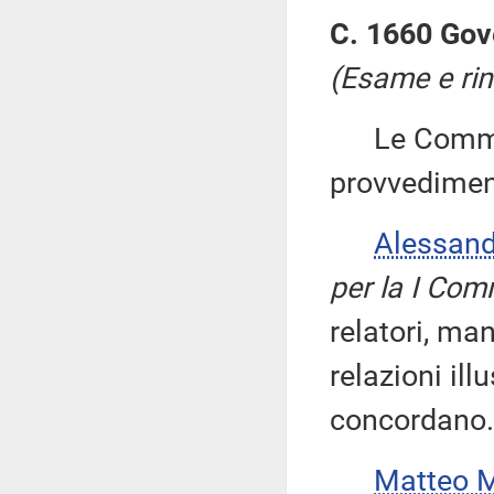
C. 1660 Gov
(Esame e rin
Le Commiss
provvedimen
Alessan
per la I Com
relatori, man
relazioni ill
concordano.
Matteo 