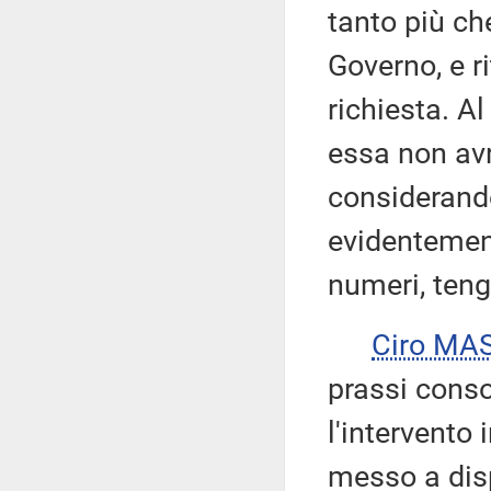
tanto più ch
Governo, e r
richiesta. A
essa non av
considerando
evidentement
numeri, tenga
Ciro MA
prassi conso
l'intervento
messo a disp