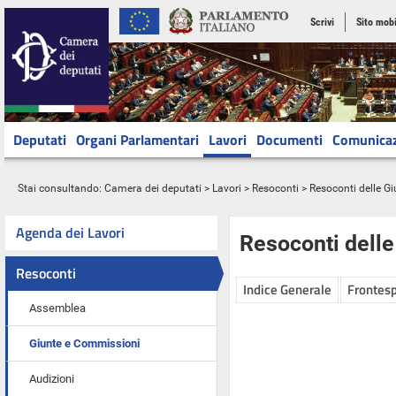
Scrivi
Sito mobi
Deputati
Organi Parlamentari
Lavori
Documenti
Comunica
Stai consultando:
Camera dei deputati
>
Lavori
>
Resoconti
>
Resoconti delle G
Agenda dei Lavori
Resoconti dell
Resoconti
Indice Generale
Frontesp
Assemblea
Giunte e Commissioni
Audizioni