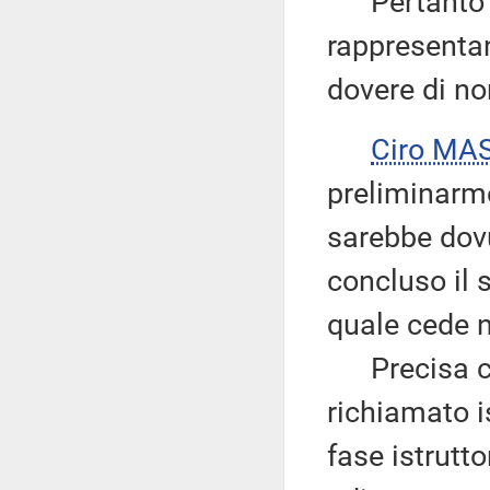
Pertanto ri
rappresentan
dovere di no
Ciro MA
preliminarme
sarebbe dovu
concluso il s
quale cede 
Precisa com
richiamato is
fase istrutt