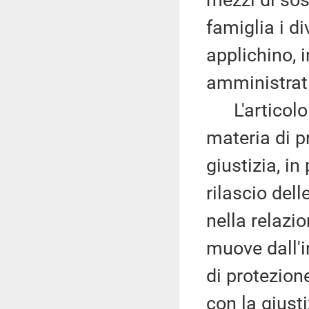
mezzi di sos
famiglia i d
applichino, 
amministrati
L'articolo 4
materia di p
giustizia, in
rilascio del
nella relazio
muove dall'in
di protezion
con la giusti