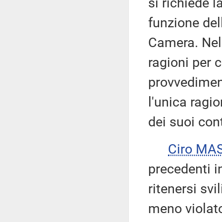
si richiede l
funzione del
Camera. Nel c
ragioni per c
provvediment
l'unica ragi
dei suoi con
Ciro MA
precedenti i
ritenersi svi
meno violat