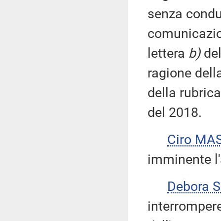
senza condu
comunicazio
lettera
b)
del
ragione dell
della rubrica
del 2018.
Ciro MA
imminente l'
Debora 
interromper