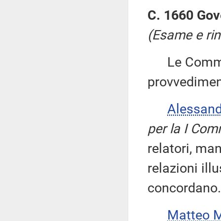
C. 1660 Gov
(Esame e rin
Le Commiss
provvedimen
Alessan
per la I Com
relatori, man
relazioni ill
concordano.
Matteo 