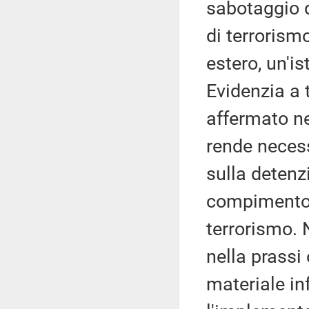
sabotaggio di
di terrorism
estero, un'i
Evidenzia a 
affermato nel
rende neces
sulla deten
compimento d
terrorismo. N
nella prassi 
materiale i