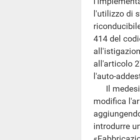
l'implement
l'utilizzo di
riconducibile
414 del codic
all'istigazio
all'articolo 
l'auto-addes
Il medesim
modifica l'a
aggiungendo
introdurre un
«Fabbricazio