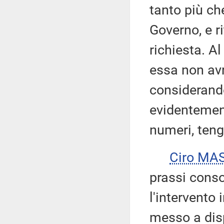
tanto più ch
Governo, e r
richiesta. A
essa non av
considerando
evidentement
numeri, tenga
Ciro MA
prassi conso
l'intervento
messo a disp