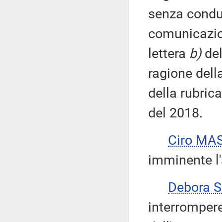
senza condu
comunicazio
lettera
b)
del
ragione dell
della rubrica
del 2018.
Ciro MA
imminente l'
Debora 
interromper