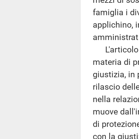
mezzi di sos
famiglia i d
applichino, 
amministrati
L'articolo 4
materia di p
giustizia, in
rilascio del
nella relazio
muove dall'in
di protezion
con la giusti