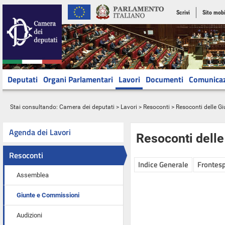
Scrivi
Sito mobi
Deputati
Organi Parlamentari
Lavori
Documenti
Comunica
Stai consultando:
Camera dei deputati
>
Lavori
>
Resoconti
>
Resoconti delle G
Agenda dei Lavori
Resoconti dell
Resoconti
Indice Generale
Frontesp
Assemblea
Giunte e Commissioni
Audizioni