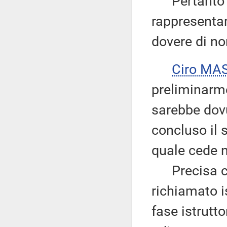
Pertanto ri
rappresentan
dovere di no
Ciro MA
preliminarme
sarebbe dovu
concluso il s
quale cede 
Precisa com
richiamato is
fase istrutt