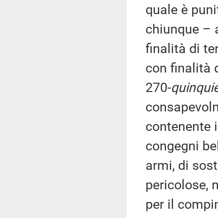
quale è puni
chiunque – a
finalità di 
con finalità 
270-
quinqui
consapevolm
contenente i
congegni bell
armi, di sos
pericolose, 
per il compi