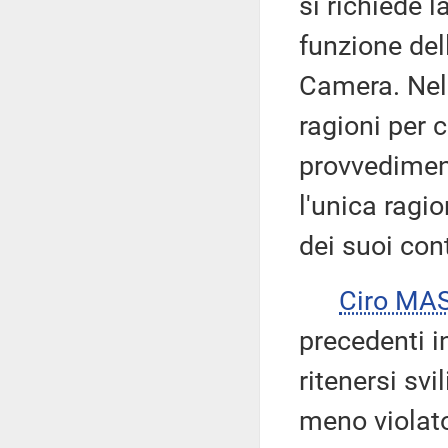
si richiede l
funzione del
Camera. Nel c
ragioni per c
provvediment
l'unica ragi
dei suoi con
Ciro MA
precedenti i
ritenersi svi
meno violat