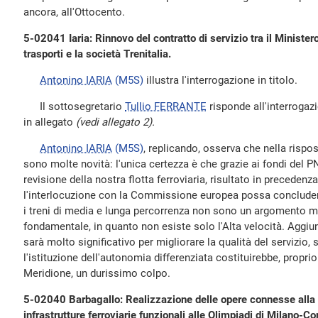
ancora, all'Ottocento.
5-02041 Iaria: Rinnovo del contratto di servizio tra il Ministero
trasporti e la società Trenitalia.
Antonino IARIA
(M5S)
illustra l'interrogazione in titolo.
Il sottosegretario
Tullio FERRANTE
risponde all'interrogazio
in allegato
(vedi allegato 2).
Antonino IARIA
(M5S)
, replicando, osserva che nella rispo
sono molte novità: l'unica certezza è che grazie ai fondi del 
revisione della nostra flotta ferroviaria, risultato in preceden
l'interlocuzione con la Commissione europea possa concluders
i treni di media e lunga percorrenza non sono un argomento mo
fondamentale, in quanto non esiste solo l'Alta velocità. Aggiun
sarà molto significativo per migliorare la qualità del servizio, 
l'istituzione dell'autonomia differenziata costituirebbe, proprio
Meridione, un durissimo colpo.
5-02040 Barbagallo: Realizzazione delle opere connesse alla s
infrastrutture ferroviarie funzionali alle Olimpiadi di Milano-Cor