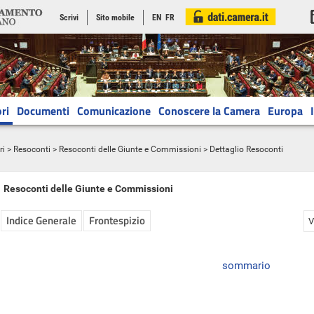
Scrivi
Sito mobile
EN
FR
ri
Documenti
Comunicazione
Conoscere la Camera
Europa
ri
>
Resoconti
>
Resoconti delle Giunte e Commissioni
> Dettaglio Resoconti
Resoconti delle Giunte e Commissioni
Indice Generale
Frontespizio
V
sommario