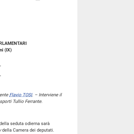
ARLAMENTARI
i (IX)
dente
Flavio TOSI
. – Interviene il
sporti Tullio Ferrante.
i della seduta odierna sarà
v
della Camera dei deputati.