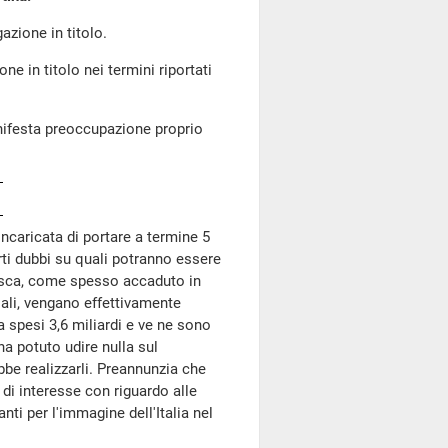
gazione in titolo.
ne in titolo nei termini riportati
nifesta preoccupazione proprio
incaricata di portare a termine 5
forti dubbi su quali potranno essere
inisca, come spesso accaduto in
iali, vengano effettivamente
a spesi 3,6 miliardi e ve ne sono
ha potuto udire nulla sul
bbe realizzarli. Preannunzia che
i di interesse con riguardo alle
nti per l'immagine dell'Italia nel