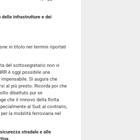
 delle infrastrutture e dei
ne in titolo nei termini riportati
sta del sottosegretario non vi
PNRR è oggi possibile una
za impensabile. Si augura che
i al più presto. Ricorda poi che
lto dibattuto pur se
ge che il rinnovo della flotta
specialmente al Sud; al contrario,
 per la mobilità ferroviaria nel
icurezza stradale e alle
tina.