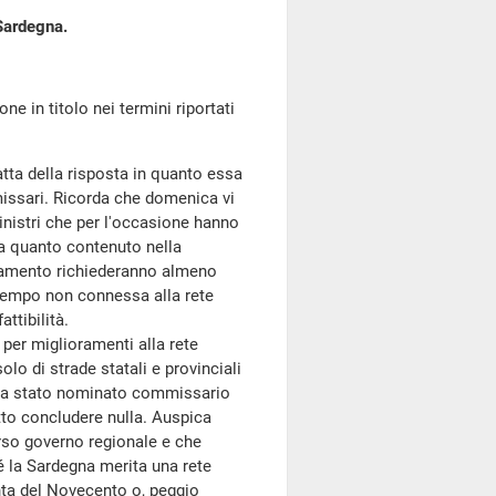
 Sardegna.
ne in titolo nei termini riportati
fatta della risposta in quanto essa
missari. Ricorda che domenica vi
inistri che per l'occasione hanno
 a quanto contenuto nella
ioramento richiederanno almeno
 tempo non connessa alla rete
attibilità.
per miglioramenti alla rete
olo di strade statali e provinciali
 sia stato nominato commissario
atto concludere nulla. Auspica
rso governo regionale e che
é la Sardegna merita una rete
nta del Novecento o, peggio