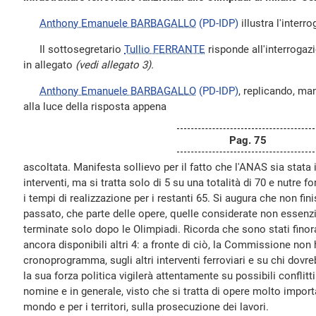
Anthony Emanuele BARBAGALLO
(PD-IDP)
illustra l'interro
Il sottosegretario
Tullio FERRANTE
risponde all'interrogazio
in allegato
(vedi allegato 3).
Anthony Emanuele BARBAGALLO
(PD-IDP)
, replicando, ma
alla luce della risposta appena
Pag. 75
ascoltata. Manifesta sollievo per il fatto che l'ANAS sia stata 
interventi, ma si tratta solo di 5 su una totalità di 70 e nutre 
i tempi di realizzazione per i restanti 65. Si augura che non f
passato, che parte delle opere, quelle considerate non essenz
terminate solo dopo le Olimpiadi. Ricorda che sono stati finor
ancora disponibili altri 4: a fronte di ciò, la Commissione non 
cronoprogramma, sugli altri interventi ferroviari e su chi dovre
la sua forza politica vigilerà attentamente su possibili conflitt
nomine e in generale, visto che si tratta di opere molto importa
mondo e per i territori, sulla prosecuzione dei lavori.