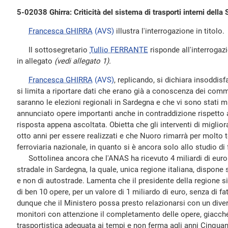
5-02038 Ghirra: Criticità del sistema di trasporti interni della
Francesca GHIRRA
(AVS)
illustra l'interrogazione in titolo.
Il sottosegretario
Tullio FERRANTE
risponde all'interrogazio
in allegato
(vedi allegato 1).
Francesca GHIRRA
(AVS)
, replicando, si dichiara insoddis
si limita a riportare dati che erano già a conoscenza dei com
saranno le elezioni regionali in Sardegna e che vi sono stati m
annunciato opere importanti anche in contraddizione rispetto
risposta appena ascoltata. Obietta che gli interventi di migl
otto anni per essere realizzati e che Nuoro rimarrà per molto
ferroviaria nazionale, in quanto si è ancora solo allo studio di f
Sottolinea ancora che l'ANAS ha ricevuto 4 miliardi di euro 
stradale in Sardegna, la quale, unica regione italiana, dispone s
e non di autostrade. Lamenta che il presidente della regione
di ben 10 opere, per un valore di 1 miliardo di euro, senza di f
dunque che il Ministero possa presto relazionarsi con un dive
monitori con attenzione il completamento delle opere, giacch
trasportistica adeguata ai tempi e non ferma agli anni Cinqua