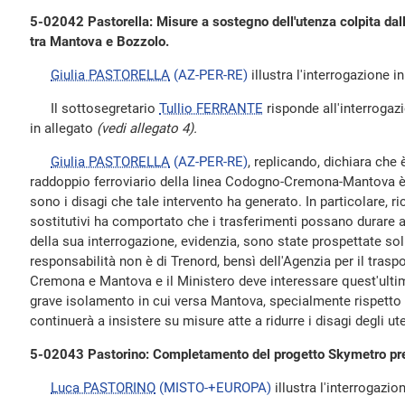
5-02042 Pastorella: Misure a sostegno dell'utenza colpita dall'
tra Mantova e Bozzolo.
Giulia PASTORELLA
(AZ-PER-RE)
illustra l'interrogazione in
Il sottosegretario
Tullio FERRANTE
risponde all'interrogazio
in allegato
(vedi allegato 4).
Giulia PASTORELLA
(AZ-PER-RE)
, replicando, dichiara che è
raddoppio ferroviario della linea Codogno-Cremona-Mantova è 
sono i disagi che tale intervento ha generato. In particolare, ri
sostitutivi ha comportato che i trasferimenti possano durare a
della sua interrogazione, evidenzia, sono state prospettate solu
responsabilità non è di Trenord, bensì dell'Agenzia per il trasp
Cremona e Mantova e il Ministero deve interessare quest'ultim
grave isolamento in cui versa Mantova, specialmente rispetto
continuerà a insistere su misure atte a ridurre i disagi degli ute
5-02043 Pastorino: Completamento del progetto Skymetro pres
Luca PASTORINO
(MISTO-+EUROPA)
illustra l'interrogazion