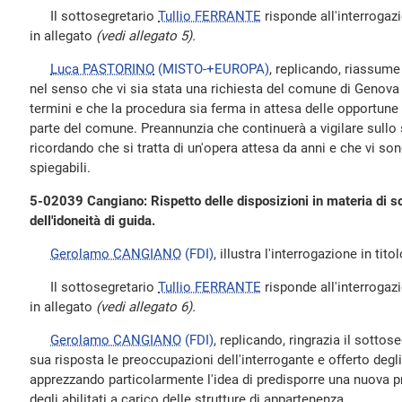
Il sottosegretario
Tullio FERRANTE
risponde all'interrogazio
in allegato
(vedi allegato 5).
Luca PASTORINO
(MISTO-+EUROPA)
, replicando, riassume
nel senso che vi sia stata una richiesta del comune di Genova 
termini e che la procedura sia ferma in attesa delle opportune
parte del comune. Preannunzia che continuerà a vigilare sullo 
ricordando che si tratta di un'opera attesa da anni e che vi so
spiegabili.
5-02039 Cangiano: Rispetto delle disposizioni in materia di sogg
dell'idoneità di guida.
Gerolamo CANGIANO
(FDI)
, illustra l'interrogazione in titol
Il sottosegretario
Tullio FERRANTE
risponde all'interrogazio
in allegato
(vedi allegato 6).
Gerolamo CANGIANO
(FDI)
, replicando, ringrazia il sottos
sua risposta le preoccupazioni dell'interrogante e offerto degli
apprezzando particolarmente l'idea di predisporre una nuova 
degli abilitati a carico delle strutture di appartenenza.