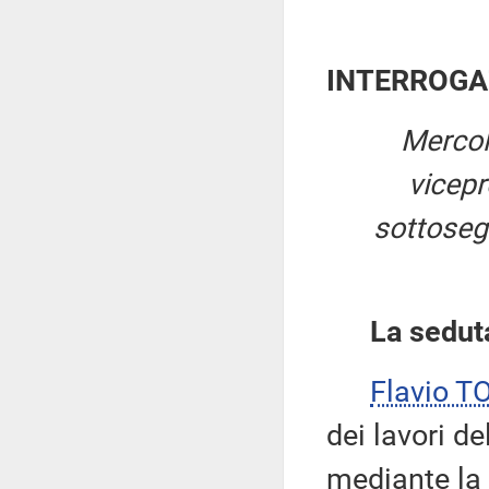
INTERROGA
Mercol
vicep
sottosegr
La sedut
Flavio T
dei lavori d
mediante la 