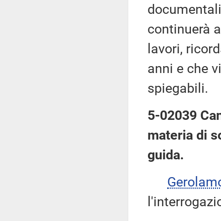
documentali
continuerà a
lavori, ricor
anni e che v
spiegabili.
5-02039 Cang
materia di so
guida.
Gerolam
l'interrogazi