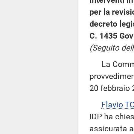
Interventi i
per la revisi
decreto legi
C. 1435 Gov
(Seguito dell
La Commiss
provvediment
20 febbraio 
Flavio T
IDP ha chiest
assicurata a