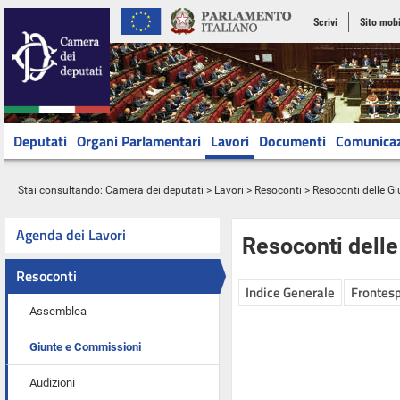
Scrivi
Sito mobi
Deputati
Organi Parlamentari
Lavori
Documenti
Comunica
Stai consultando:
Camera dei deputati
>
Lavori
>
Resoconti
>
Resoconti delle G
Agenda dei Lavori
Resoconti dell
Resoconti
Indice Generale
Frontesp
Assemblea
Giunte e Commissioni
Audizioni