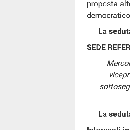
proposta alt
democratico 
La seduta
SEDE REFE
Mercol
vicep
sottosegr
La sedut