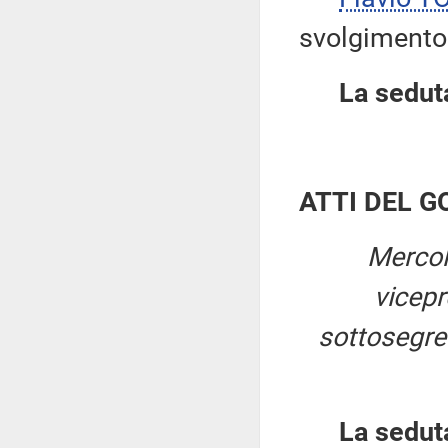
svolgimento 
La seduta
ATTI DEL 
Mercol
vicep
sottosegret
La sedut