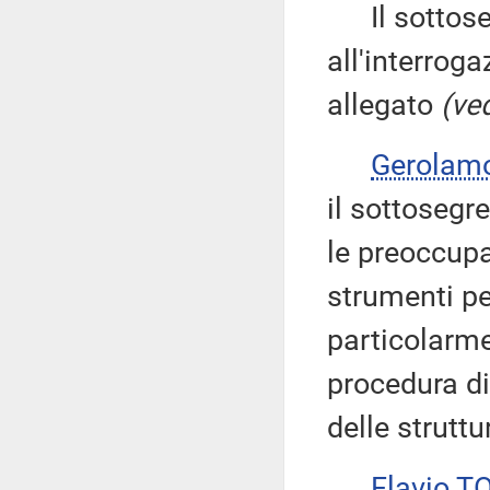
Il sottose
all'interroga
allegato
(ved
Gerolam
il sottosegr
le preoccupa
strumenti pe
particolarme
procedura di
delle strutt
Flavio T