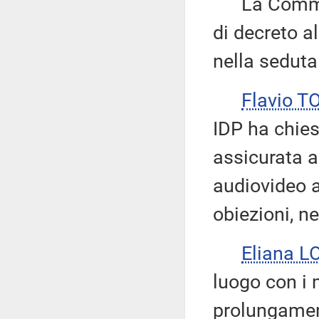
La Commiss
di decreto al
nella seduta
Flavio T
IDP ha chiest
assicurata a
audiovideo a
obiezioni, ne
Eliana L
luogo con i
prolungament