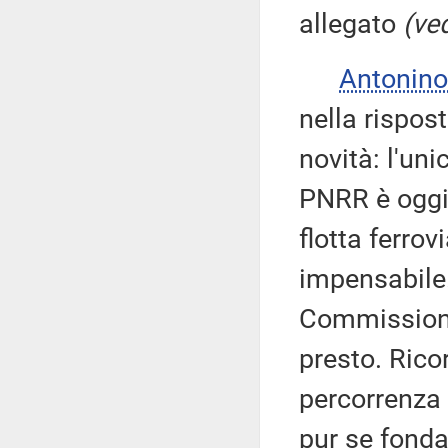
allegato
(ved
Antonino
nella rispos
novità: l'uni
PNRR è oggi 
flotta ferrov
impensabile.
Commissione
presto. Rico
percorrenza
pur se fonda