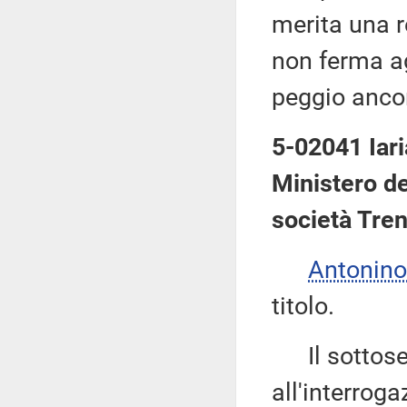
merita una r
non ferma ag
peggio ancor
5-02041 Iaria
Ministero del
società Treni
Antonino
titolo.
Il sottose
all'interroga