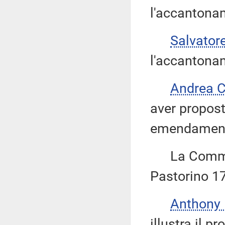
l'accantona
Salvator
l'accantona
Andrea 
aver propos
emendament
La Commiss
Pastorino 17
Anthony
illustra il 