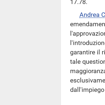
17.78.
Andrea 
emendament
l'approvazio
l'introduzion
garantire il 
tale questio
maggioranza
esclusivamen
dall'impiego