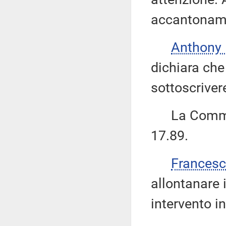
accantoname
Anthony
dichiara che
sottoscriver
La Commiss
17.89.
Frances
allontanare 
intervento i