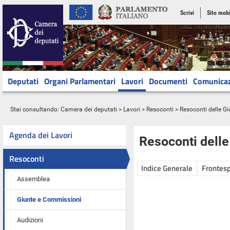
Scrivi
Sito mobi
Deputati
Organi Parlamentari
Lavori
Documenti
Comunica
Stai consultando:
Camera dei deputati
>
Lavori
>
Resoconti
>
Resoconti delle G
Agenda dei Lavori
Resoconti dell
Resoconti
Indice Generale
Frontesp
Assemblea
Giunte e Commissioni
Audizioni