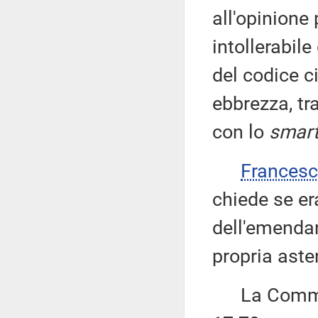
all'opinione
intollerabile
del codice c
ebbrezza, tr
con lo
smar
Frances
chiede se er
dell'emenda
propria aste
La Commiss