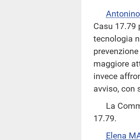
Antonino
Casu 17.79 p
tecnologia n
prevenzione 
maggiore at
invece affro
avviso, con 
La Commiss
17.79.
Elena M