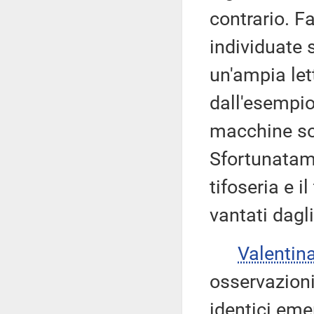
contrario. F
individuate 
un'ampia let
dall'esempio
macchine so
Sfortunatame
tifoseria e i
vantati dagl
Valentin
osservazioni
identici eme