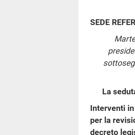
SEDE REFE
Marte
presid
sottosegr
La sedut
Interventi i
per la revisi
decreto legi