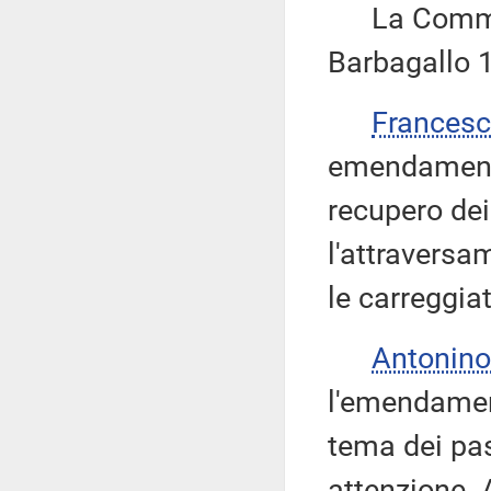
La Commiss
Barbagallo 1
Frances
emendamento
recupero dei
l'attraversa
le carreggiat
Antonino
l'emendament
tema dei pas
attenzione.