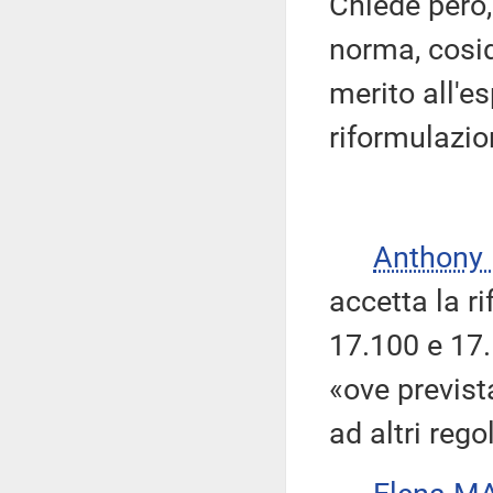
Chiede però,
norma, cosid
merito all'e
riformulazio
Anthony
accetta la r
17.100 e 17.1
«ove previst
ad altri rego