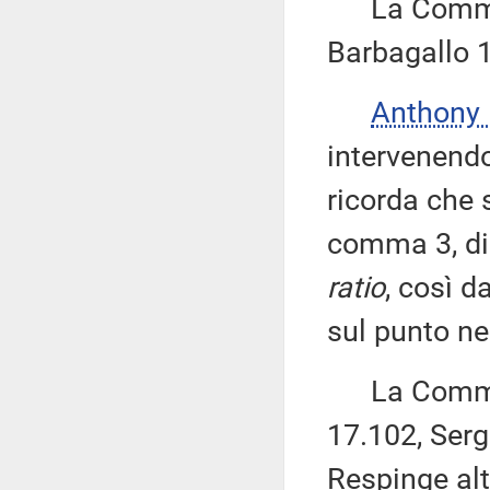
La Commiss
Barbagallo 
Anthony
intervenend
ricorda che 
comma 3, di
ratio
, così d
sul punto ne
La Commissi
17.102, Serg
Respinge altr