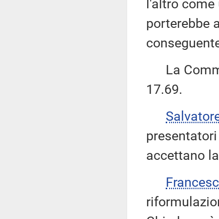
l'altro com
porterebbe a
conseguente 
La Commiss
17.69.
Salvator
presentator
accettano la
Frances
riformulazi