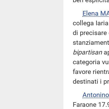
ben esplicit
Elena M
collega Iaria
di precisare
stanziament
bipartisan
ap
categoria vu
favore rient
destinati i p
Antonino
Faraone 17.9