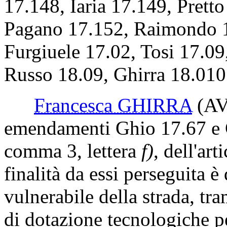
17.148, Iaria 17.149, Prett
Pagano 17.152, Raimondo 17
Furgiuele 17.02, Tosi 17.09
Russo 18.09, Ghirra 18.010
Francesca GHIRRA
(A
emendamenti Ghio 17.67 e Gh
comma 3, lettera
f)
, dell'ar
finalità da essi perseguita è 
vulnerabile della strada, tra
di dotazione tecnologiche pe