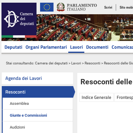
Scrivi
Sito mobi
Deputati
Organi Parlamentari
Lavori
Documenti
Comunica
Stai consultando:
Camera dei deputati
>
Lavori
>
Resoconti
>
Resoconti delle G
Agenda dei Lavori
Resoconti dell
Resoconti
Indice Generale
Frontesp
Assemblea
Giunte e Commissioni
Audizioni