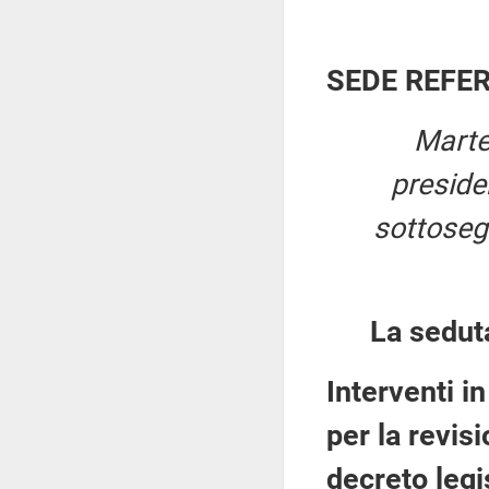
SEDE REFE
Marte
presid
sottosegr
La sedut
Interventi i
per la revisi
decreto legi