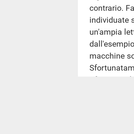
contrario. F
individuate 
un'ampia let
dall'esempio
macchine so
Sfortunatame
tifoseria e i
vantati dagl
Valentin
osservazioni
identici eme