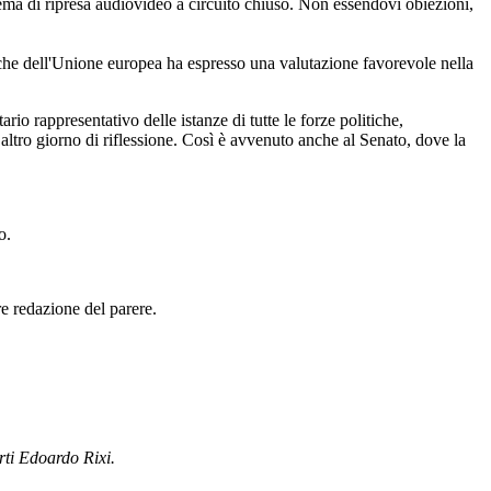
stema di ripresa audiovideo a circuito chiuso. Non essendovi obiezioni,
iche dell'Unione europea ha espresso una valutazione favorevole nella
io rappresentativo delle istanze di tutte le forze politiche,
 altro giorno di riflessione. Così è avvenuto anche al Senato, dove la
o.
re redazione del parere.
orti Edoardo Rixi.