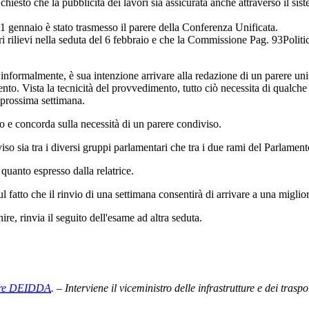
hiesto che la pubblicità dei lavori sia assicurata anche attraverso il si
1 gennaio è stato trasmesso il parere della Conferenza Unificata.
rilievi nella seduta del 6 febbraio e che la Commissione
Pag. 93
Polit
nformalmente, è sua intenzione arrivare alla redazione di un parere unitar
ento. Vista la tecnicità del provvedimento, tutto ciò necessita di qualche
a prossima settimana.
so e concorda sulla necessità di un parere condiviso.
iso sia tra i diversi gruppi parlamentari che tra i due rami del Parlament
quanto espresso dalla relatrice.
l fatto che il rinvio di una settimana consentirà di arrivare a una miglio
ire, rinvia il seguito dell'esame ad altra seduta.
ore DEIDDA
. – Interviene il viceministro delle infrastrutture e dei trasp