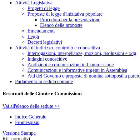
Attività Legislativa
Progetti di legge
Proposte di legge d'iniziativa popolare
Procedura per la presentazione
Elenco delle proposte
Emendamenti
Leggi
Decreti legislativi
Attività di indirizzo, controllo e conoscitiva
Interrogazioni, interpellanze, mozioni, risoluzioni e odg
Indagini conoscitive
Audizioni e comunicazioni in Commissione
Comunicazioni e informative urgenti in Assemblea
Atti del Governo e proposte di nomina sottoposti a parer
Parlamento in seduta comune
Resoconti delle Giunte e Commissioni
Vai all'elenco delle sedute >>
Indice Generale
Frontespizio
Versione Stampa
Rif. normativi