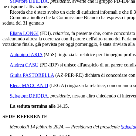
Salvatore DEIDDA
,
presidente
, avverte che il gruppo PD-IDP ha c
ne dispone l'attivazione.
Ricorda che è stato svolto un ciclo di audizioni informali e che il 3
Comunica inoltre che la Commissione Bilancio ha espresso i propri 
seduta del 31 gennaio
Eliana LONGI
(FDI)
,
relatrice
, fa presente che, come concordato i
assicurando altresì la coerenza con il parere dell'altro ramo del Parlam
votazione finale, già prevista per oggi pomeriggio, è stata rinviata all
Antonino IARIA
(M5S)
ringrazia la relatrice per l'impegno profu
Andrea CASU
(PD-IDP)
si unisce all'auspicio di un parere condiv
Giulia PASTORELLA
(AZ-PER-RE)
dichiara di concordare con 
Elena MACCANTI
(LEGA)
ringrazia la relatrice, concordando su
Salvatore DEIDDA
,
presidente
, nessun altro chiedendo di interven
La seduta termina alle 14.15.
SEDE REFERENTE
Mercoledì 14 febbraio 2024. — Presidenza del presidente
Salvat