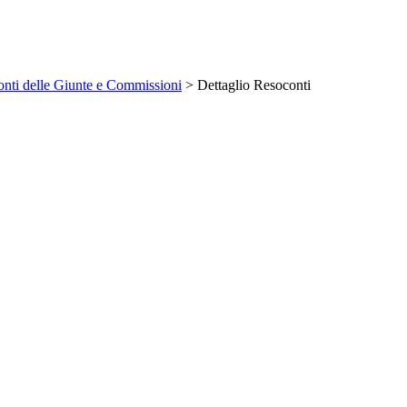
nti delle Giunte e Commissioni
> Dettaglio Resoconti