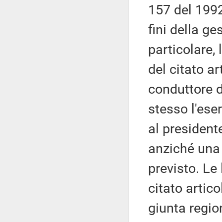
157 del 1992,
fini della g
particolare, 
del citato ar
conduttore d
stesso l'eser
al president
anziché una
previsto. Le 
citato artic
giunta regio