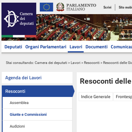
Scrivi
Sito mobi
Deputati
Organi Parlamentari
Lavori
Documenti
Comunica
Stai consultando:
Camera dei deputati
>
Lavori
>
Resoconti
>
Resoconti delle G
Agenda dei Lavori
Resoconti dell
Resoconti
Indice Generale
Frontesp
Assemblea
Giunte e Commissioni
Audizioni