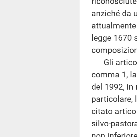
riconosciute
anziché da 
attualmente 
legge 1670 s
composizion
Gli articoli
comma 1, la 
del 1992, in 
particolare, 
citato artico
silvo-pastor
non inferior