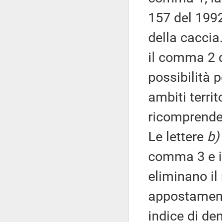
157 del 199
della caccia.
il comma 2 d
possibilità p
ambiti territ
ricomprende
Le lettere
b)
comma 3 e il
eliminano il 
appostamento
indice di de