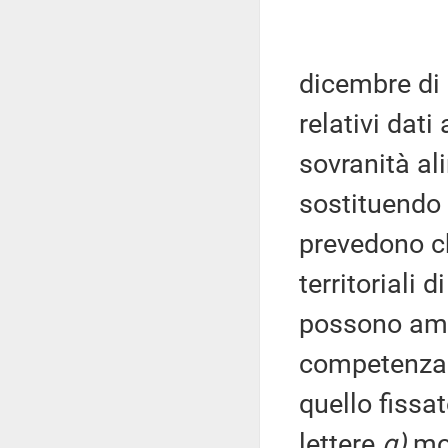
dicembre di 
relativi dati
sovranità al
sostituendo 
prevedono ch
territoriali 
possono amme
competenza 
quello fissa
lettere
g)
mod