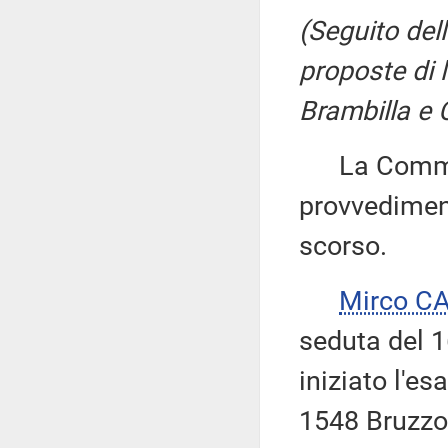
(Seguito del
proposte di 
Brambilla e 
La Commiss
provvediment
scorso.
Mirco C
seduta del 
iniziato l'e
1548 Bruzzon