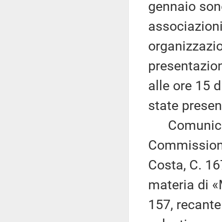
gennaio sono
associazioni
organizzazio
presentazio
alle ore 15 
state prese
Comunica, a
Commissione
Costa, C. 16
materia di «
157, recante