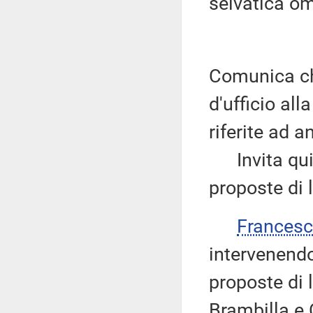
selvatica om
Comunica ch
d'ufficio al
riferite ad 
Invita quind
proposte di 
Frances
intervenendo
proposte di 
Brambilla e 