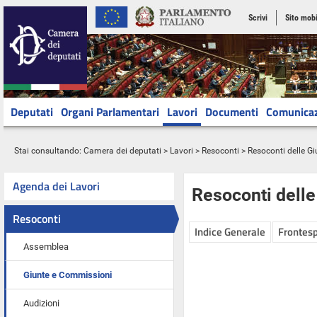
Scrivi
Sito mobi
Deputati
Organi Parlamentari
Lavori
Documenti
Comunica
Stai consultando:
Camera dei deputati
>
Lavori
>
Resoconti
>
Resoconti delle G
Agenda dei Lavori
Resoconti dell
Resoconti
Indice Generale
Frontesp
Assemblea
Giunte e Commissioni
Audizioni