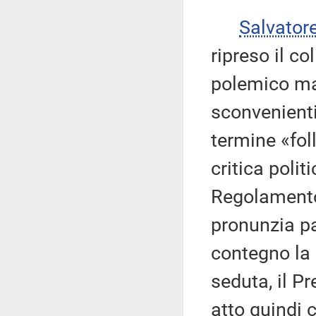
Salvator
ripreso il co
polemico ma 
sconvenienti.
termine «fol
critica polit
Regolamento
pronunzia pa
contegno la l
seduta, il P
atto quindi c