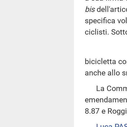
bis
dell'arti
specifica vo
ciclisti. Sot
bicicletta c
anche allo s
La Commissi
emendamenti 
8.87 e Roggi
Luca PA