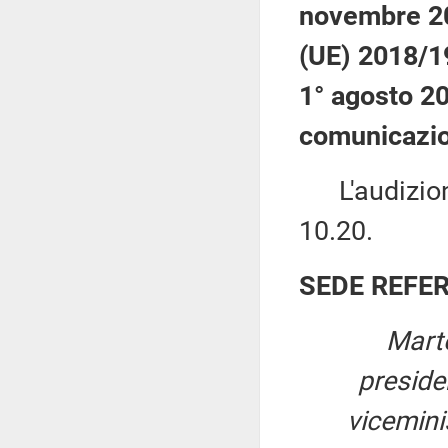
novembre 202
(UE) 2018/19
1° agosto 20
comunicazion
L'audizione 
10.20.
SEDE REFE
Marte
presid
viceminis