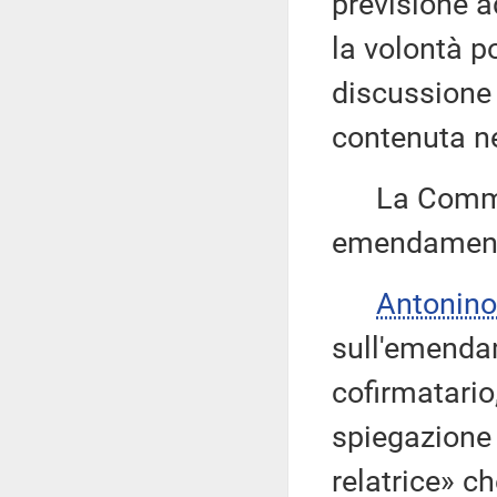
previsione a
la volontà p
discussione
contenuta n
La Commissi
emendamenti
Antonino
sull'emendam
cofirmatario
spiegazione 
relatrice» ch