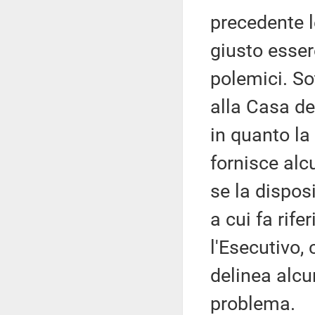
precedente l
giusto essere
polemici. Sot
alla Casa de
in quanto la 
fornisce alc
se la dispos
a cui fa rife
l'Esecutivo,
delinea alcu
problema.