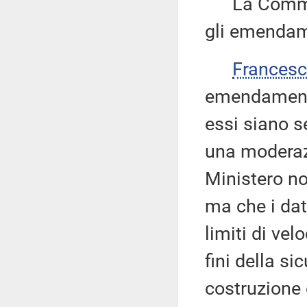
La Commissi
gli emendame
Frances
emendamenti
essi siano se
una moderazi
Ministero no
ma che i da
limiti di ve
fini della si
costruzione 