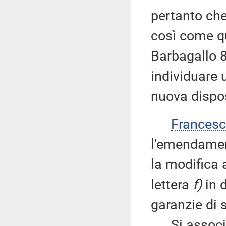
pertanto ch
così come q
Barbagallo 8
individuare 
nuova dispo
Frances
l'emendamen
la modifica 
lettera
f)
in d
garanzie di s
Si associa 