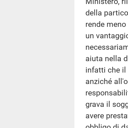
Ministero, ri
della partic
rende meno n
un vantaggio
necessariame
aiuta nella d
infatti che i
anziché all'
responsabili
grava il sogg
avere prestat
obbligo di d