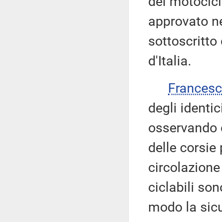
dei motocicli
approvato ne
sottoscritto
d'Italia.
Frances
degli identi
osservando c
delle corsie
circolazione
ciclabili so
modo la sic