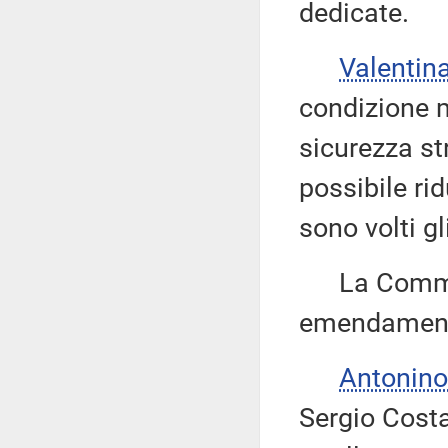
dedicate.
Valentin
condizione m
sicurezza st
possibile ri
sono volti g
La Commissi
emendamenti
Antonino
Sergio Costa