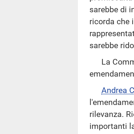
sarebbe di in
ricorda che i
rappresentat
sarebbe rido
La Commissi
emendamenti
Andrea 
l'emendament
rilevanza. R
importanti l