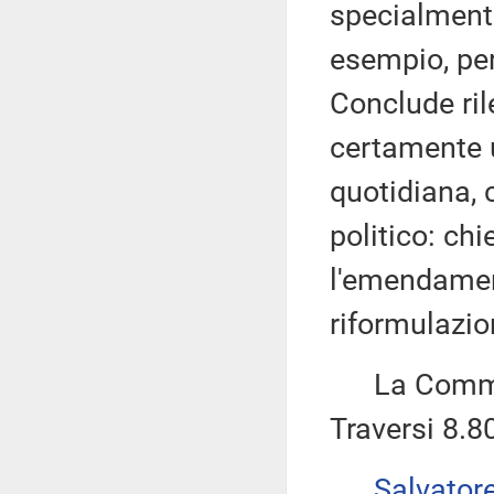
specialmente
esempio, per 
Conclude ril
certamente u
quotidiana,
politico: ch
l'emendamen
riformulazio
La Commiss
Traversi 8.8
Salvator