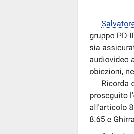
Salvator
gruppo PD-ID
sia assicura
audiovideo a
obiezioni, ne
Ricorda qui
proseguito l
all'articolo
8.65 e Ghirr