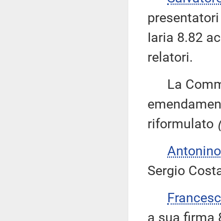
presentator
Iaria 8.82 a
relatori.
La Commiss
emendamenti 
riformulato
Antonino
Sergio Costa
Frances
a sua firma