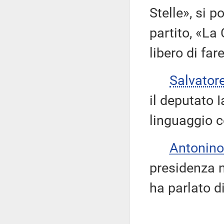
Stelle», si 
partito, «La
libero di far
Salvator
il deputato I
linguaggio 
Antonino
presidenza n
ha parlato di