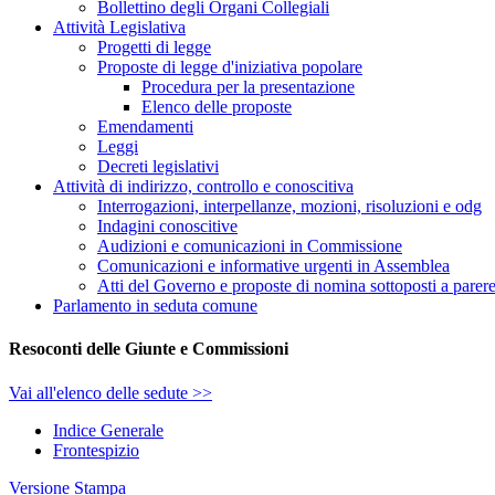
Bollettino degli Organi Collegiali
Attività Legislativa
Progetti di legge
Proposte di legge d'iniziativa popolare
Procedura per la presentazione
Elenco delle proposte
Emendamenti
Leggi
Decreti legislativi
Attività di indirizzo, controllo e conoscitiva
Interrogazioni, interpellanze, mozioni, risoluzioni e odg
Indagini conoscitive
Audizioni e comunicazioni in Commissione
Comunicazioni e informative urgenti in Assemblea
Atti del Governo e proposte di nomina sottoposti a parer
Parlamento in seduta comune
Resoconti delle Giunte e Commissioni
Vai all'elenco delle sedute >>
Indice Generale
Frontespizio
Versione Stampa