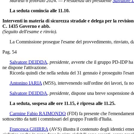
Martedì 6 febbraio 2024. — Presidenza del presidente
Salvatore
La seduta comincia alle 11.10.
Interventi in materia di sicurezza stradale e delega per la revisione
C. 1435 Governo e abb.
(Seguito dell'esame e rinvio).
La Commissione prosegue l'esame del provvedimento, rinviato, da u
Pag. 54
Salvatore DEIDDA
,
presidente
, avverte che il gruppo PD-IDP ha c
ne dispone l'attivazione.
Ricorda quindi che nella seduta del 31 gennaio è proseguito l'esame 
Antonino IARIA
(M5S)
, intervenendo sull'ordine dei lavori, fa 
Salvatore DEIDDA
,
presidente
, dispone una breve sospensione de
La seduta, sospesa alle ore 11.15, è ripresa alle 11.25.
Carmine Fabio RAIMONDO
(FDI)
fa presente che l'emendamento 
sottoscritto da tutti i commissari del gruppo Fratelli d'Italia.
Francesca GHIRRA
(AVS)
illustra il contenuto degli identici em