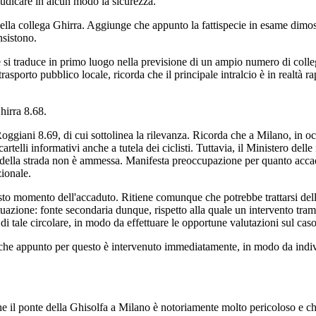
giudicare in alcun modo la sicurezza.
ella collega Ghirra. Aggiunge che appunto la fattispecie in esame dimost
nsistono.
e si traduce in primo luogo nella previsione di un ampio numero di colle
 trasporto pubblico locale, ricorda che il principale intralcio è in realtà 
irra 8.68.
ggiani 8.69, di cui sottolinea la rilevanza. Ricorda che a Milano, in oc
telli informativi anche a tutela dei ciclisti. Tuttavia, il Ministero delle 
e della strada non è ammessa. Manifesta preoccupazione per quanto accadut
zionale.
to momento dell'accaduto. Ritiene comunque che potrebbe trattarsi della
attuazione: fonte secondaria dunque, rispetto alla quale un intervento 
di tale circolare, in modo da effettuare le opportune valutazioni sul caso
 che appunto per questo è intervenuto immediatamente, in modo da indiv
e il ponte della Ghisolfa a Milano è notoriamente molto pericoloso e ch