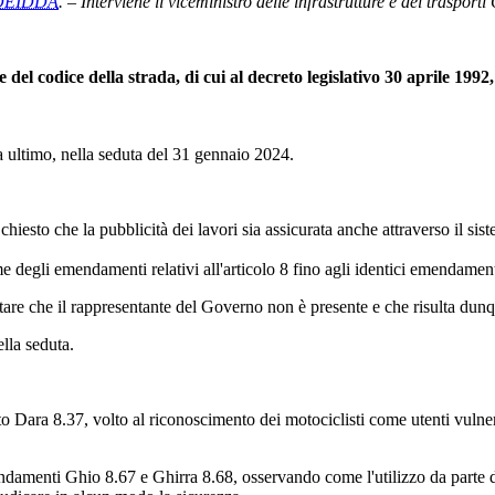
 DEIDDA
. – Interviene il viceministro delle infrastrutture e dei traspor
 del codice della strada, di cui al decreto legislativo 30 aprile 1992,
ltimo, nella seduta del 31 gennaio 2024.
hiesto che la pubblicità dei lavori sia assicurata anche attraverso il si
degli emendamenti relativi all'articolo 8 fino agli identici emendamen
notare che il rappresentante del Governo non è presente e che risulta du
lla seduta.
Dara 8.37, volto al riconoscimento dei motociclisti come utenti vulnera
endamenti Ghio 8.67 e Ghirra 8.68, osservando come l'utilizzo da parte d