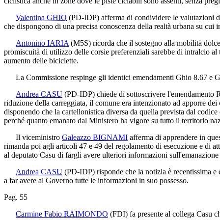
ciclistica anche in zone dove le piste ciclabili sono assenti, senza pre
Valentina GHIO
(PD-IDP)
afferma di condividere le valutazioni d
che dispongono di una precisa conoscenza della realtà urbana su cui i
Antonino IARIA
(M5S)
ricorda che il sostegno alla mobilità dolc
promiscuità di utilizzo delle corsie preferenziali sarebbe di intralcio al
aumento delle biciclette.
La Commissione respinge gli identici emendamenti Ghio 8.67 e Gh
Andrea CASU
(PD-IDP)
chiede di sottoscrivere l'emendamento Ro
riduzione della carreggiata, il comune era intenzionato ad apporre dei car
disponendo che la cartellonistica diversa da quella prevista dal codic
perché quanto emanato dal Ministero ha vigore su tutto il territorio na
Il viceministro
Galeazzo BIGNAMI
afferma di apprendere in ques
rimanda poi agli articoli 47 e 49 del regolamento di esecuzione e di 
al deputato Casu di fargli avere ulteriori informazioni sull'emanazione 
Andrea CASU
(PD-IDP)
risponde che la notizia è recentissima e
a far avere al Governo tutte le informazioni in suo possesso.
Pag. 55
Carmine Fabio RAIMONDO
(FDI)
fa presente al collega Casu ch