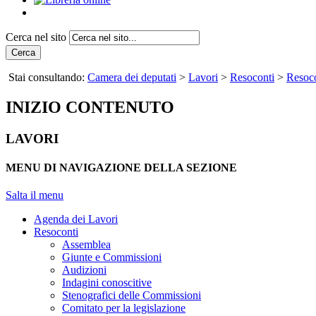
Cerca nel sito
Cerca
Stai consultando:
Camera dei deputati
>
Lavori
>
Resoconti
>
Resoco
INIZIO CONTENUTO
LAVORI
MENU DI NAVIGAZIONE DELLA SEZIONE
Salta il menu
Agenda dei Lavori
Resoconti
Assemblea
Giunte e Commissioni
Audizioni
Indagini conoscitive
Stenografici delle Commissioni
Comitato per la legislazione