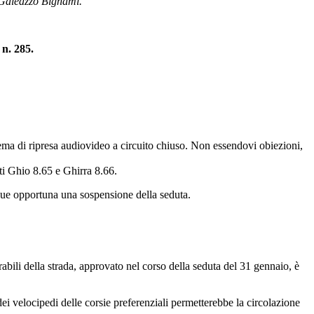
ti Galeazzo Bignami.
 n. 285.
stema di ripresa audiovideo a circuito chiuso. Non essendovi obiezioni,
ti Ghio 8.65 e Ghirra 8.66.
nque opportuna una sospensione della seduta.
bili della strada, approvato nel corso della seduta del 31 gennaio, è
ei velocipedi delle corsie preferenziali permetterebbe la circolazione