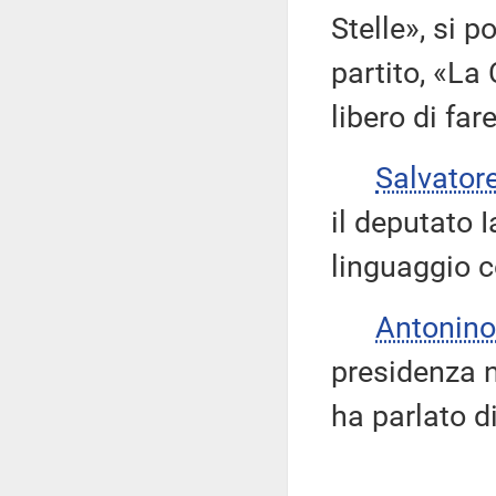
Stelle», si 
partito, «La
libero di far
Salvator
il deputato I
linguaggio 
Antonino
presidenza n
ha parlato di