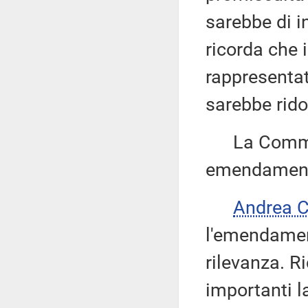
sarebbe di in
ricorda che i
rappresentat
sarebbe rido
La Commissi
emendamenti
Andrea 
l'emendament
rilevanza. R
importanti l