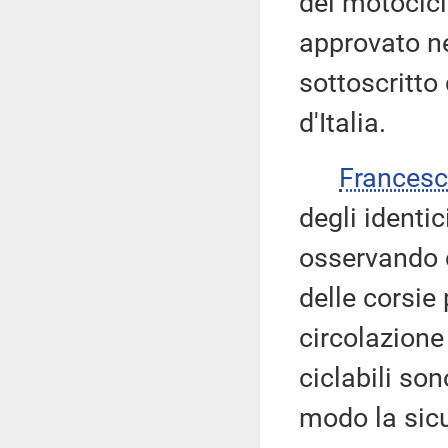
dei motocicli
approvato ne
sottoscritto
d'Italia.
Frances
degli identi
osservando c
delle corsie
circolazione
ciclabili so
modo la sic