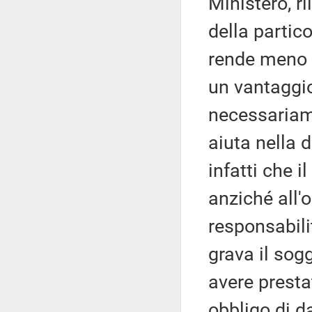
Ministero, ri
della partic
rende meno n
un vantaggio
necessariame
aiuta nella d
infatti che i
anziché all'
responsabili
grava il sogg
avere prestat
obbligo di d