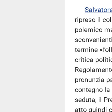
Salvator
ripreso il co
polemico ma 
sconvenienti.
termine «fol
critica polit
Regolamento
pronunzia pa
contegno la l
seduta, il P
atto quindi c