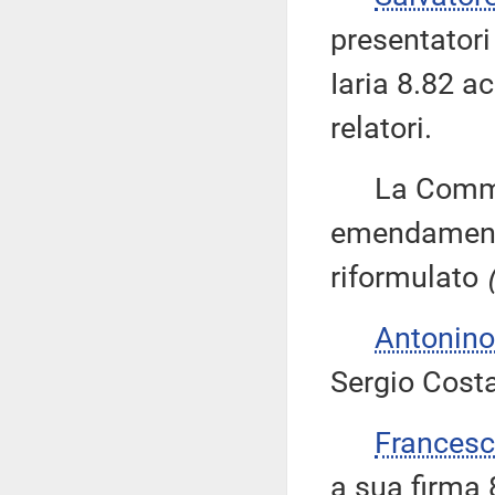
presentator
Iaria 8.82 a
relatori.
La Commiss
emendamenti 
riformulato
Antonino
Sergio Costa
Frances
a sua firma