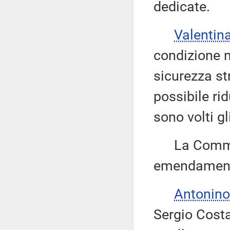
dedicate.
Valentin
condizione m
sicurezza st
possibile ri
sono volti g
La Commissi
emendamenti
Antonino
Sergio Costa