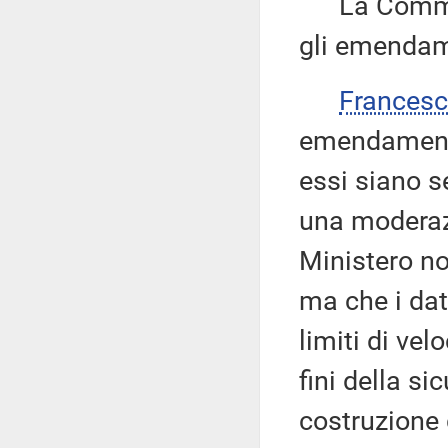
La Commissi
gli emendame
Frances
emendamenti
essi siano se
una moderazi
Ministero no
ma che i da
limiti di ve
fini della si
costruzione 