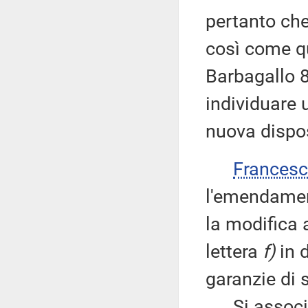
pertanto ch
così come q
Barbagallo 8
individuare 
nuova dispo
Frances
l'emendamen
la modifica 
lettera
f)
in d
garanzie di s
Si associa 