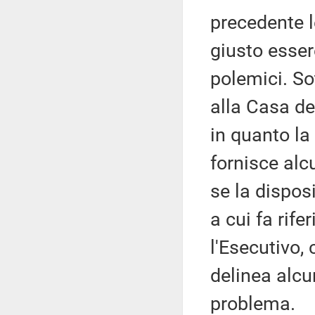
precedente l
giusto essere
polemici. Sot
alla Casa de
in quanto la 
fornisce alc
se la dispos
a cui fa rife
l'Esecutivo,
delinea alcu
problema.