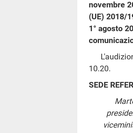
novembre 202
(UE) 2018/19
1° agosto 20
comunicazion
L'audizione 
10.20.
SEDE REFE
Marte
presid
viceminis