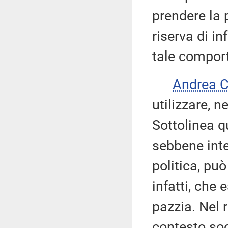
prendere la 
riserva di i
tale compor
Andrea 
utilizzare, n
Sottolinea q
sebbene inte
politica, pu
infatti, che
pazzia. Nel 
contesto soc