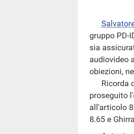
Salvator
gruppo PD-ID
sia assicura
audiovideo a
obiezioni, ne
Ricorda qui
proseguito l
all'articolo
8.65 e Ghirr