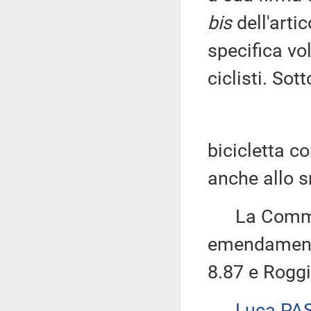
bis
dell'arti
specifica vo
ciclisti. Sot
bicicletta c
anche allo s
La Commissi
emendamenti 
8.87 e Roggi
Luca PA