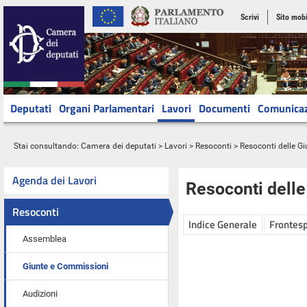
Scrivi
Sito mobi
Deputati
Organi Parlamentari
Lavori
Documenti
Comunica
Stai consultando:
Camera dei deputati
>
Lavori
>
Resoconti
>
Resoconti delle G
Agenda dei Lavori
Resoconti dell
Resoconti
Indice Generale
Frontesp
Assemblea
Giunte e Commissioni
Audizioni