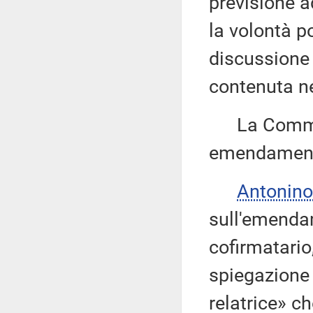
previsione a
la volontà p
discussione
contenuta n
La Commissi
emendamenti
Antonino
sull'emendam
cofirmatario
spiegazione 
relatrice» ch