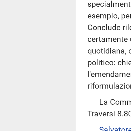
specialmente
esempio, per 
Conclude ril
certamente u
quotidiana,
politico: ch
l'emendamen
riformulazio
La Commiss
Traversi 8.8
Salvator