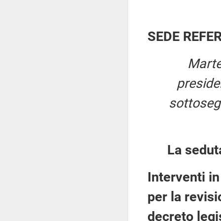
SEDE REFE
Marte
presid
sottosegr
La sedut
Interventi i
per la revisi
decreto legi