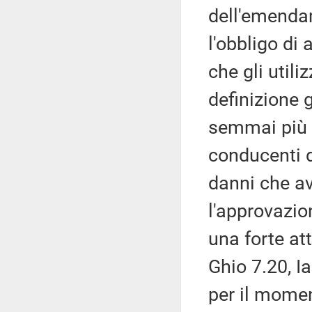
dell'emenda
l'obbligo di
che gli util
definizione g
semmai più o
conducenti d
danni che a
l'approvazi
una forte at
Ghio 7.20, Ia
per il mome