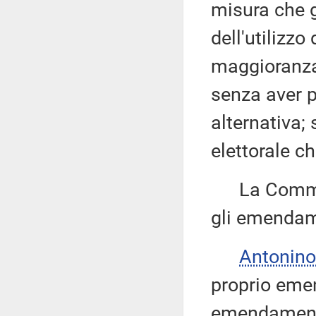
misura che 
dell'utilizz
maggioranza 
senza aver p
alternativa;
elettorale c
La Commissi
gli emendame
Antonino
proprio eme
emendament