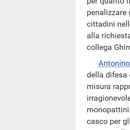
per quanto f
penalizzare 
cittadini ne
alla richies
collega Ghir
Antonino
della difesa
misura rappr
irragionevole
monopattini.
casco per gl