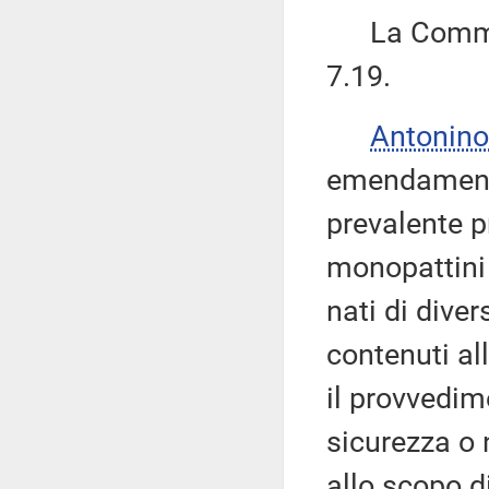
La Commiss
7.19.
Antonino
emendamento
prevalente p
monopattini 
nati di divers
contenuti all
il provvedim
sicurezza o 
allo scopo d