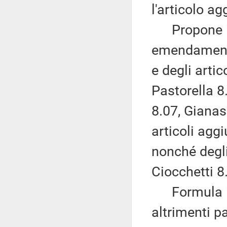
l'articolo ag
Propone ino
emendament
e degli artic
Pastorella 8
8.07, Gianass
articoli agg
nonché degli
Ciocchetti 8
Formula infi
altrimenti pa