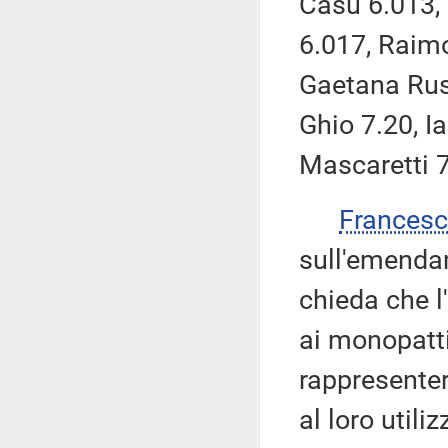
Casu 6.013, 
6.017, Raimo
Gaetana Rus
Ghio 7.20, Ia
Mascaretti 7
Frances
sull'emenda
chieda che l
ai monopatti
rappresente
al loro utili