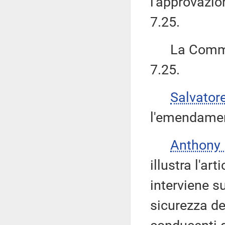
l'approvazi
7.25.
La Commiss
7.25.
Salvator
l'emendament
Anthony
illustra l'ar
interviene su
sicurezza deg