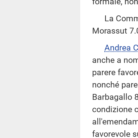
formale, non
La Commissi
Morassut 7.
Andrea 
anche a nom
parere favo
nonché pare
Barbagallo 8
condizione c
all'emendam
favorevole s