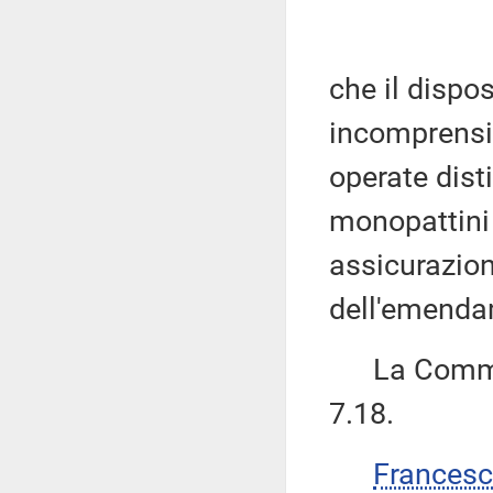
che il dispo
incomprensib
operate dist
monopattini
assicurazio
dell'emenda
La Commiss
7.18.
Frances