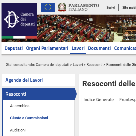
Scrivi
Sito mobi
Deputati
Organi Parlamentari
Lavori
Documenti
Comunica
Stai consultando:
Camera dei deputati
>
Lavori
>
Resoconti
>
Resoconti delle G
Agenda dei Lavori
Resoconti dell
Resoconti
Indice Generale
Frontesp
Assemblea
Giunte e Commissioni
Audizioni