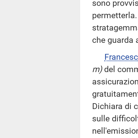
sono provvis
permetterla.
stratagemma 
che guarda a
Frances
m)
del comma
assicurazion
gratuitament
Dichiara di c
sulle diffic
nell'emissio