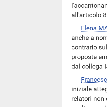
l'accantonam
all'articolo 8
Elena M
anche a nom
contrario su
proposte eme
dal collega I
Frances
iniziale att
relatori non