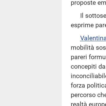
proposte emen
Il sottoseg
esprime pare
Valentin
mobilità sost
pareri formu
concepiti da
inconciliabi
forza politi
percorso che 
realtà europ