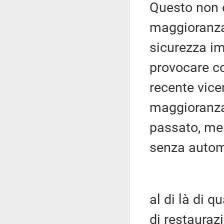
Questo non è
maggioranza:
sicurezza im
provocare co
recente vice
maggioranza 
passato, men
senza autom
al di là di 
di restauraz