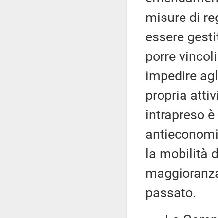
misure di r
essere gesti
porre vincol
impedire agli
propria atti
intrapreso è
antieconomic
la mobilità d
maggioranza
passato.