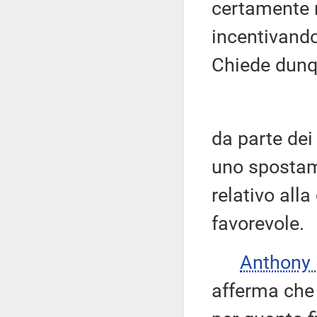
certamente 
incentivando
Chiede dunq
da parte dei
uno spostame
relativo all
favorevole.
Anthony
afferma che 