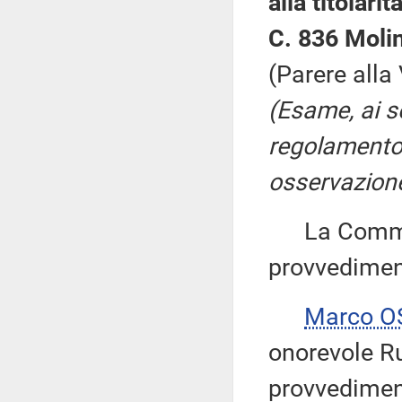
alla titolari
C. 836 Molin
(Parere alla
(Esame, ai s
regolamento,
osservazione
La Commiss
provvedimen
Marco 
onorevole Ru
provvediment