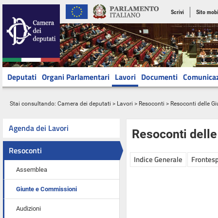
Scrivi
Sito mobi
Deputati
Organi Parlamentari
Lavori
Documenti
Comunica
Stai consultando:
Camera dei deputati
>
Lavori
>
Resoconti
>
Resoconti delle G
Agenda dei Lavori
Resoconti dell
Resoconti
Indice Generale
Frontesp
Assemblea
Giunte e Commissioni
Audizioni