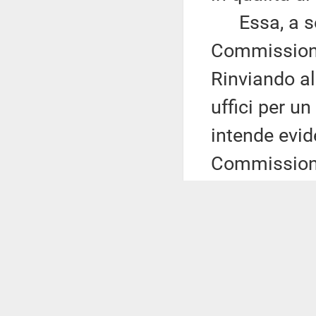
Essa, a seg
Commissione 
Rinviando a
uffici per u
intende evide
Commission
Preliminarm
2019, n. 86,
disposizioni
professioni 
all'articolo