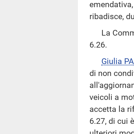
emendativa, 
ribadisce, du
La Commiss
6.26.
Giulia 
di non condi
all'aggiorna
veicoli a mo
accetta la 
6.27, di cui 
ulteriori mo