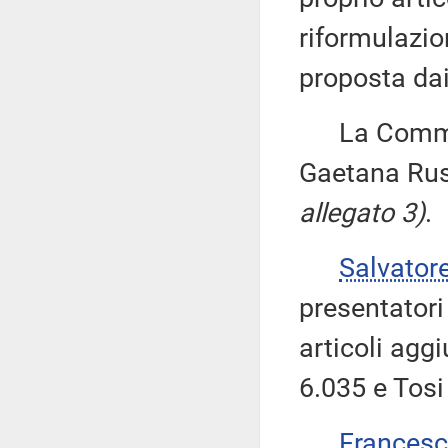
riformulazio
proposta dai 
La Commissi
Gaetana Russ
allegato 3)
.
Salvator
presentatori
articoli agg
6.035 e Tosi
Frances