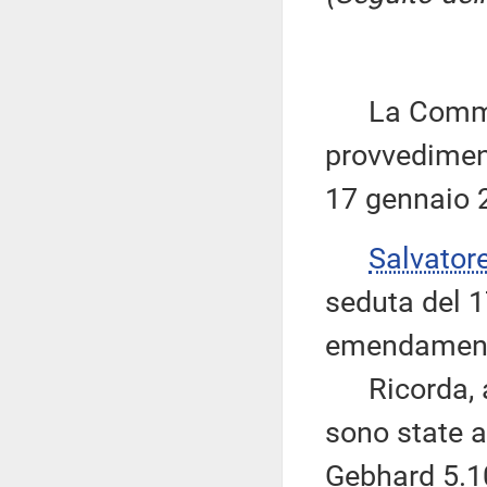
La Commiss
provvediment
17 gennaio 
Salvator
seduta del 1
emendamenti r
Ricorda, alt
sono state 
Gebhard 5.10