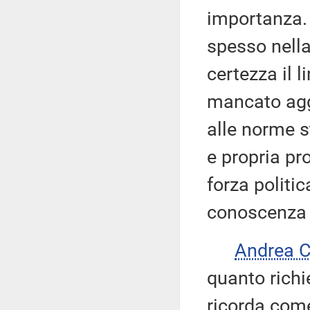
importanza. G
spesso nell
certezza il l
mancato agg
alle norme s
e propria pr
forza politic
conoscenza d
Andrea 
quanto richi
ricorda come