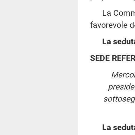
La Commiss
favorevole d
La seduta
SEDE REFE
Mercol
presid
sottosegr
La sedut