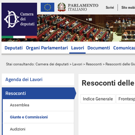
Scrivi
Sito mobi
Deputati
Organi Parlamentari
Lavori
Documenti
Comunica
Stai consultando:
Camera dei deputati
>
Lavori
>
Resoconti
>
Resoconti delle G
Agenda dei Lavori
Resoconti dell
Resoconti
Indice Generale
Frontesp
Assemblea
Giunte e Commissioni
Audizioni