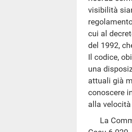
visibilità si
regolamento 
cui al decre
del 1992, ch
Il codice, ob
una disposiz
attuali già 
conoscere in
alla velocit
La Commissi