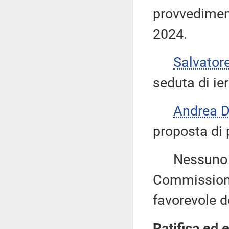
provvediment
2024.
Salvator
seduta di ier
Andrea 
proposta di 
Nessuno chi
Commissione
favorevole d
Ratifica ed 