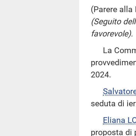
(Parere alla
(Seguito del
favorevole).
La Commiss
provvediment
2024.
Salvator
seduta di ier
Eliana L
proposta di 