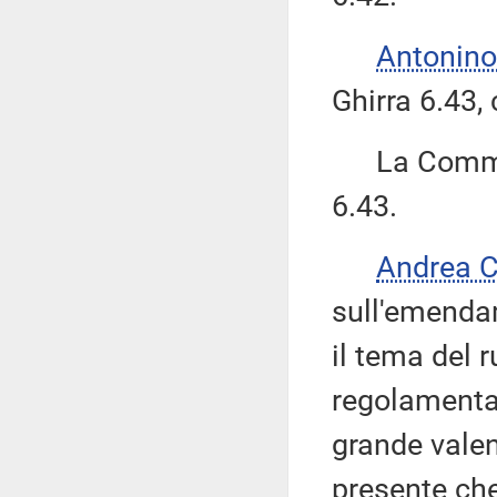
Antonino
Ghirra 6.43,
La Commiss
6.43.
Andrea 
sull'emenda
il tema del 
regolamenta
grande valen
presente che