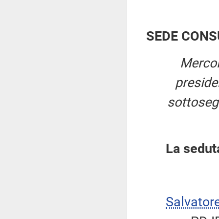
SEDE CONS
Mercol
presid
sottosegr
La sedut
Salvator