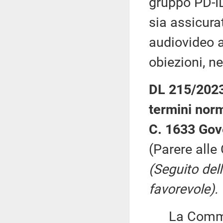
gruppo PD-ID
sia assicura
audiovideo a
obiezioni, ne
DL 215/2023:
termini norm
C. 1633 Gov
(Parere alle
(Seguito del
favorevole).
La Commiss