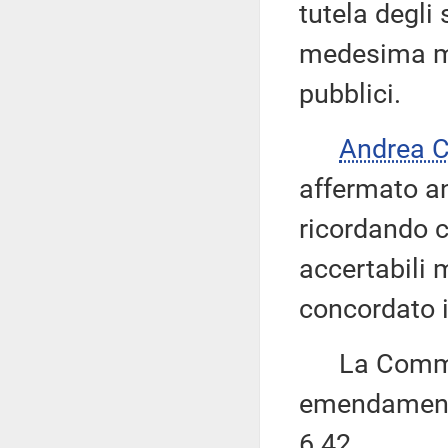
tutela degli
medesima man
pubblici.
Andrea 
affermato an
ricordando ch
accertabili 
concordato i
La Commissi
emendamenti
6.42.