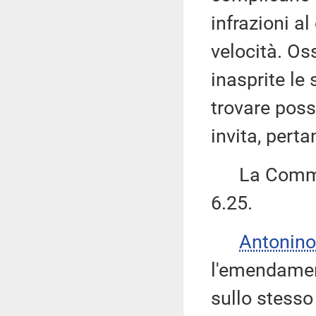
infrazioni a
velocità. Os
inasprite le 
trovare possi
invita, pert
La Commiss
6.25.
Antonino
l'emendament
sullo stesso