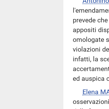
Antonino
l'emendament
prevede che 
appositi dis
omologate si
violazioni d
infatti, la s
accertament
ed auspica c
Elena M
osservazioni 