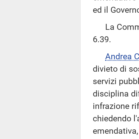
ed il Governo
La Commiss
6.39.
Andrea 
divieto di s
servizi pubbl
disciplina d
infrazione ri
chiedendo l
emendativa, 