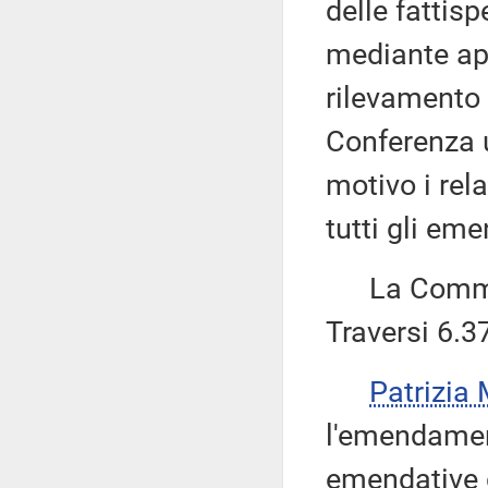
delle fattisp
mediante app
rilevamento 
Conferenza u
motivo i rel
tutti gli em
La Commiss
Traversi 6.3
Patrizi
l'emendament
emendative d