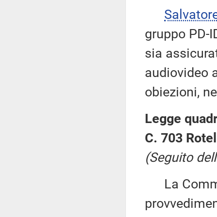
Salvator
gruppo PD-ID
sia assicura
audiovideo a
obiezioni, ne
Legge quadro
C. 703 Rotell
(Seguito dell
La Commiss
provvediment