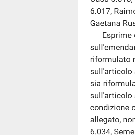
6.017, Raimo
Gaetana Rus
Esprime du
sull'emenda
riformulato n
sull'articol
sia riformula
sull'articol
condizione c
allegato, no
6.034, Semen