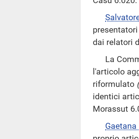
Casu 6.020.
Salvator
presentatori
dai relatori 
La Commissi
l'articolo ag
riformulato
identici art
Morassut 6.
Gaetana
proprio arti