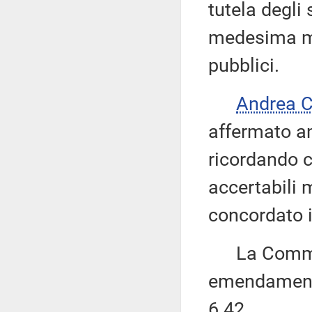
tutela degli
medesima man
pubblici.
Andrea 
affermato an
ricordando ch
accertabili 
concordato i
La Commissi
emendamenti
6.42.