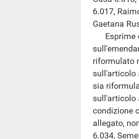
6.017, Raimo
Gaetana Rus
Esprime du
sull'emenda
riformulato n
sull'articol
sia riformula
sull'articol
condizione c
allegato, no
6.034, Semen