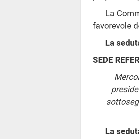
La Commiss
favorevole d
La seduta
SEDE REFE
Mercol
presid
sottosegr
La sedut