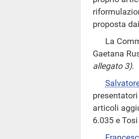
riformulazio
proposta dai 
La Commissi
Gaetana Russ
allegato 3)
.
Salvator
presentatori
articoli agg
6.035 e Tosi
Frances