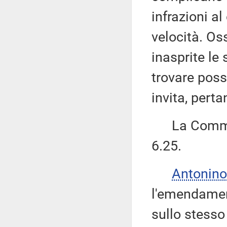
infrazioni a
velocità. Os
inasprite le 
trovare possi
invita, pert
La Commiss
6.25.
Antonino
l'emendament
sullo stesso