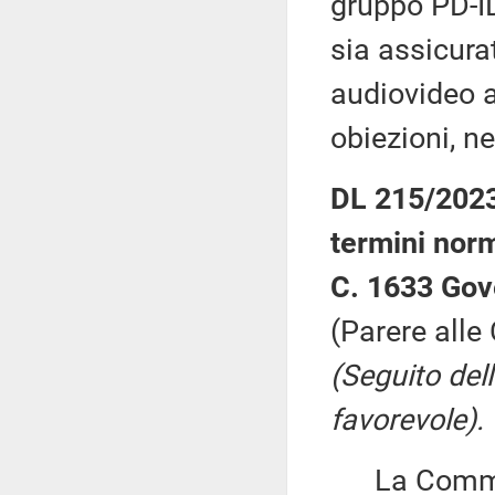
gruppo PD-ID
sia assicura
audiovideo a
obiezioni, ne
DL 215/2023:
termini norm
C. 1633 Gov
(Parere alle
(Seguito del
favorevole).
La Commiss