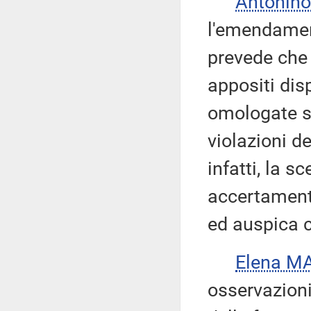
Antonino
l'emendament
prevede che 
appositi dis
omologate si
violazioni d
infatti, la s
accertament
ed auspica c
Elena M
osservazioni 