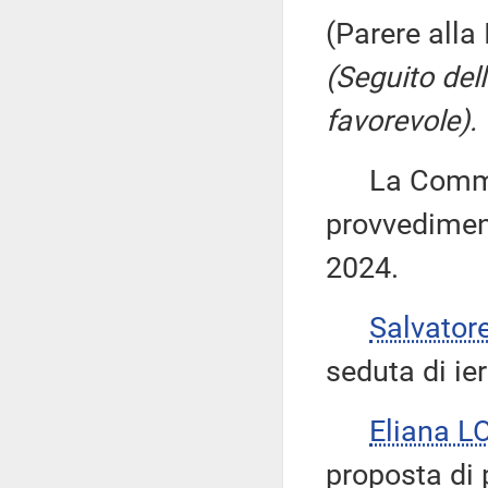
(Parere alla
(Seguito del
favorevole).
La Commiss
provvediment
2024.
Salvator
seduta di ier
Eliana L
proposta di 