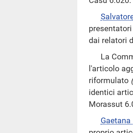
Casu 6.020.
Salvator
presentatori
dai relatori 
La Commissi
l'articolo ag
riformulato
identici art
Morassut 6.
Gaetana
proprio arti