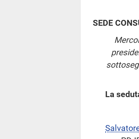
SEDE CONS
Mercol
presid
sottosegr
La sedut
Salvator