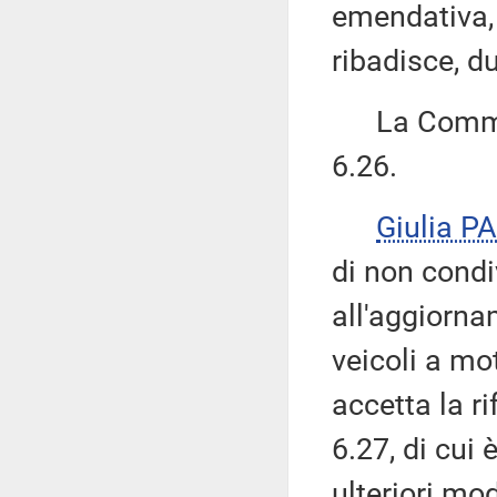
emendativa, 
ribadisce, du
La Commiss
6.26.
Giulia 
di non condi
all'aggiorna
veicoli a mo
accetta la 
6.27, di cui 
ulteriori mo