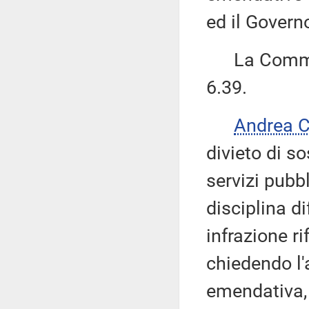
ed il Governo
La Commiss
6.39.
Andrea 
divieto di s
servizi pubbl
disciplina d
infrazione ri
chiedendo l
emendativa, 