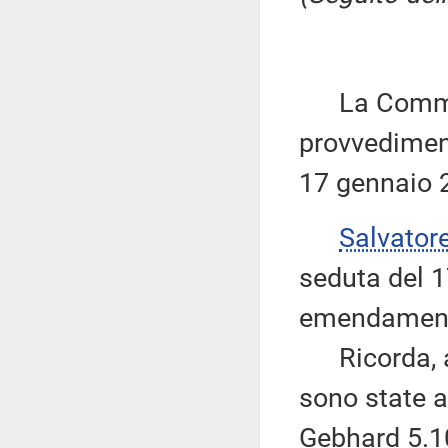
La Commiss
provvediment
17 gennaio 
Salvator
seduta del 1
emendamenti r
Ricorda, alt
sono state 
Gebhard 5.10