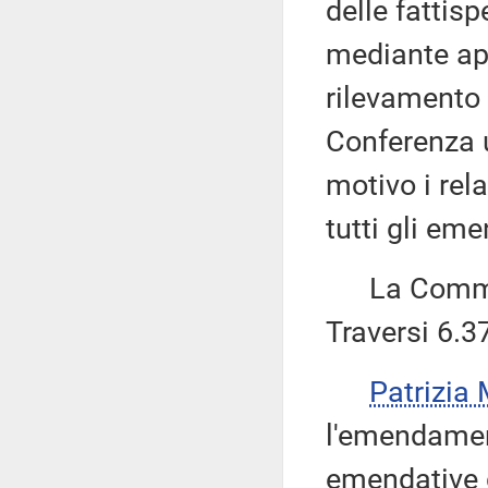
delle fattisp
mediante app
rilevamento 
Conferenza u
motivo i rel
tutti gli em
La Commiss
Traversi 6.3
Patrizi
l'emendament
emendative d