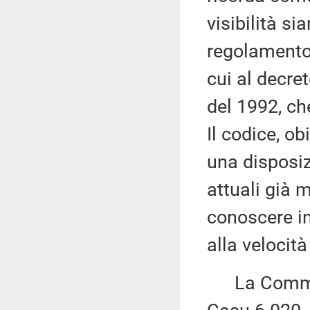
visibilità si
regolamento 
cui al decre
del 1992, ch
Il codice, ob
una disposiz
attuali già 
conoscere in
alla velocit
La Commissi