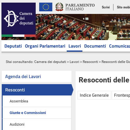
Scrivi
Sito mobi
Deputati
Organi Parlamentari
Lavori
Documenti
Comunica
Stai consultando:
Camera dei deputati
>
Lavori
>
Resoconti
>
Resoconti delle G
Agenda dei Lavori
Resoconti dell
Resoconti
Indice Generale
Frontesp
Assemblea
Giunte e Commissioni
Audizioni