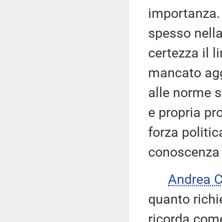
importanza. G
spesso nell
certezza il l
mancato agg
alle norme s
e propria pr
forza politic
conoscenza d
Andrea 
quanto richi
ricorda come