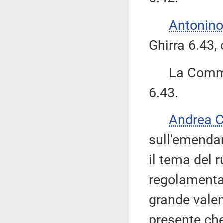
Antonino
Ghirra 6.43,
La Commiss
6.43.
Andrea 
sull'emenda
il tema del 
regolamenta
grande valen
presente che