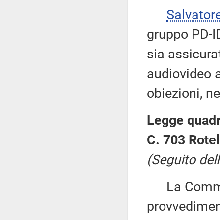
Salvator
gruppo PD-ID
sia assicura
audiovideo a
obiezioni, ne
Legge quadro
C. 703 Rotell
(Seguito dell
La Commiss
provvediment