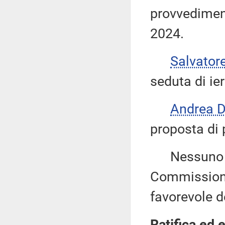
provvediment
2024.
Salvator
seduta di ier
Andrea 
proposta di 
Nessuno chi
Commissione
favorevole d
Ratifica ed 