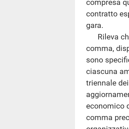
compresa qua
contratto es
gara.
Rileva che 
comma, dispo
sono specifi
ciascuna am
triennale dei
aggiornamen
economico de
comma precis