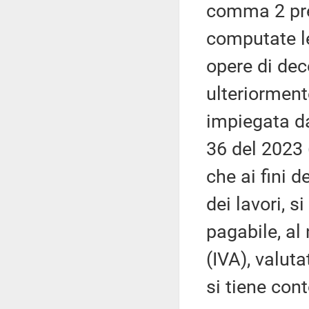
comma 2 pre
computate l
opere di dec
ulteriorment
impiegata dal
36 del 2023 
che ai fini 
dei lavori, s
pagabile, al
(IVA), valut
si tiene con