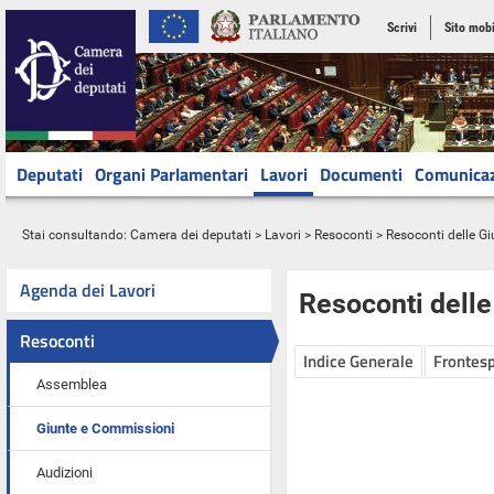
Scrivi
Sito mobi
Deputati
Organi Parlamentari
Lavori
Documenti
Comunica
Stai consultando:
Camera dei deputati
>
Lavori
>
Resoconti
>
Resoconti delle G
Agenda dei Lavori
Resoconti dell
Resoconti
Indice Generale
Frontesp
Assemblea
Giunte e Commissioni
Audizioni