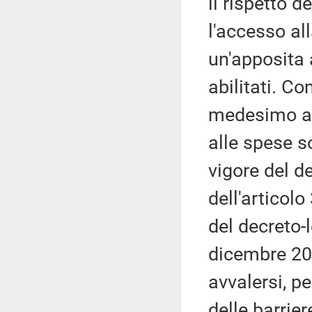
il rispetto d
l'accesso al
un'apposita 
abilitati. C
medesimo art
alle spese s
vigore del d
dell'articolo
del decreto-
dicembre 202
avvalersi, pe
delle barrier