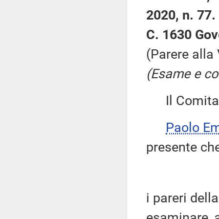
2020, n. 77.
C. 1630 Gov
(Parere alla
(Esame e con
Il Comitato
Paolo Em
presente ch
i pareri del
esaminare, ai