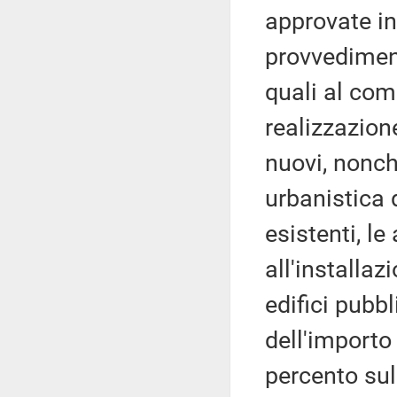
approvate in
provvediment
quali al com
realizzazione
nuovi, nonché
urbanistica d
esistenti, l
all'installaz
edifici pubb
dell'importo 
percento sull