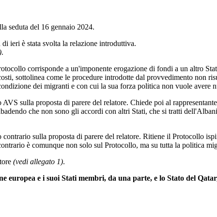
a seduta del 16 gennaio 2024.
di ieri è stata svolta la relazione introduttiva.
)
.
rotocollo corrisponde a un'imponente erogazione di fondi a un altro Stat
 costi, sottolinea come le procedure introdotte dal provvedimento non ri
ndizione dei migranti e con cui la sua forza politica non vuole avere nu
 AVS sulla proposta di parere del relatore. Chiede poi al rappresentant
ibadendo che non sono gli accordi con altri Stati, che si tratti dell'Alban
contrario sulla proposta di parere del relatore. Ritiene il Protocollo is
 contrario è comunque non solo sul Protocollo, ma su tutta la politica mi
tore
(vedi allegato 1)
.
e europea e i suoi Stati membri, da una parte, e lo Stato del Qatar,