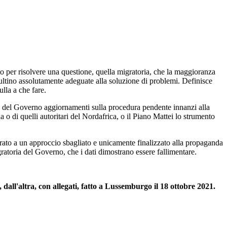
o per risolvere una questione, quella migratoria, che la maggioranza
sultino assolutamente adeguate alla soluzione di problemi. Definisce
lla a che fare.
e del Governo aggiornamenti sulla procedura pendente innanzi alla
ia o di quelli autoritari del Nordafrica, o il Piano Mattei lo strumento
pirato a un approccio sbagliato e unicamente finalizzato alla propaganda
gratoria del Governo, che i dati dimostrano essere fallimentare.
 dall'altra, con allegati, fatto a Lussemburgo il 18 ottobre 2021.