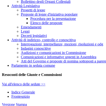
Bollettino degli Organi Collegiali
Attività Legislativa
Progetti di legge
Proposte di legge d'iniziativa popolare
Procedura per la presentazione
Elenco delle proposte
Emendamenti
Leggi
Decreti legislativi
Attività di indirizzo, controllo e conoscitiva
Interrogazioni, interpellanze, mozioni, risoluzioni e odg
Indagini conoscitive
Audizioni e comunicazioni in Commissione
Comunicazioni e informative urgenti in Assemblea
Atti del Governo e proposte di nomina sottoposti a parer
Parlamento in seduta comune
Resoconti delle Giunte e Commissioni
Vai all'elenco delle sedute >>
Indice Generale
Frontespizio
Versione Stampa