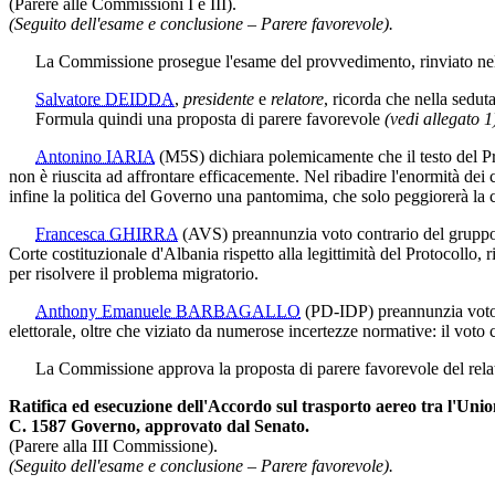
(Parere alle Commissioni I e III).
(Seguito dell'esame e conclusione – Parere favorevole).
La Commissione prosegue l'esame del provvedimento, rinviato nell
Salvatore DEIDDA
,
presidente
e
relatore
, ricorda che nella seduta 
Formula quindi una proposta di parere favorevole
(vedi allegato 1
Antonino IARIA
(M5S)
dichiara polemicamente che il testo del P
non è riuscita ad affrontare efficacemente. Nel ribadire l'enormità dei
infine la politica del Governo una pantomima, che solo peggiorerà la co
Francesca GHIRRA
(AVS)
preannunzia voto contrario del gruppo
Corte costituzionale d'Albania rispetto alla legittimità del Protocollo, r
per risolvere il problema migratorio.
Anthony Emanuele BARBAGALLO
(PD-IDP)
preannunzia voto 
elettorale, oltre che viziato da numerose incertezze normative: il voto
La Commissione approva la proposta di parere favorevole del rela
Ratifica ed esecuzione dell'Accordo sul trasporto aereo tra l'Union
C. 1587 Governo, approvato dal Senato.
(Parere alla III Commissione).
(Seguito dell'esame e conclusione – Parere favorevole).