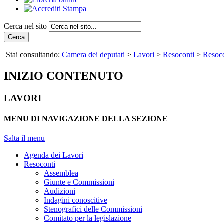
Cerca nel sito
Cerca
Stai consultando:
Camera dei deputati
>
Lavori
>
Resoconti
>
Resoco
INIZIO CONTENUTO
LAVORI
MENU DI NAVIGAZIONE DELLA SEZIONE
Salta il menu
Agenda dei Lavori
Resoconti
Assemblea
Giunte e Commissioni
Audizioni
Indagini conoscitive
Stenografici delle Commissioni
Comitato per la legislazione