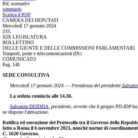
Rif. normativi
sommario
Scarica il PDF
CAMERA DEI DEPUTATI
Mercoledì 17 gennaio 2024
233.
XIX LEGISLATURA
BOLLETTINO
DELLE GIUNTE E DELLE COMMISSIONI PARLAMENTARI
Trasporti, poste e telecomunicazioni (IX)
COMUNICATO
Pag. 148
SEDE CONSULTIVA
Mercoledì 17 gennaio 2024. — Presidenza del presidente
Salvat
La seduta comincia alle 14.30.
Salvatore DEIDDA
,
presidente
, avverte che il gruppo PD-IDP ha c
ne dispone l'attivazione.
Ratifica ed esecuzione del Protocollo tra il Governo della Repubbl
fatto a Roma il 6 novembre 2023, nonché norme di coordinament
C. 1620 Governo.