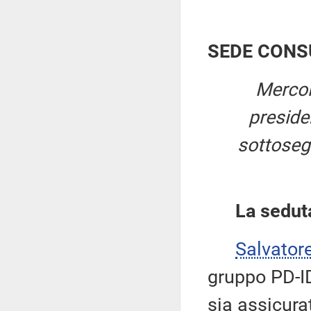
SEDE CONS
Mercol
presid
sottosegr
La sedut
Salvator
gruppo PD-ID
sia assicura