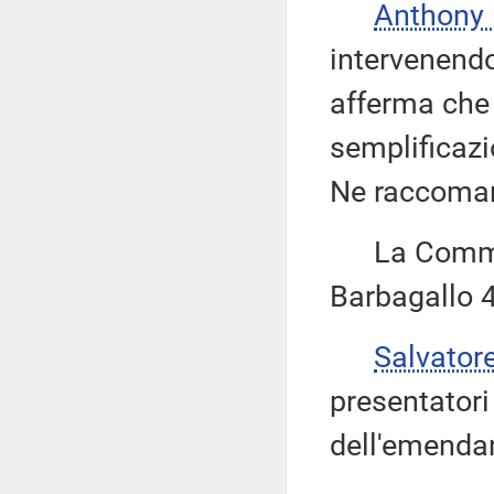
Anthony
intervenend
afferma che 
semplificazi
Ne raccoman
La Commiss
Barbagallo 4
Salvator
presentatori 
dell'emenda