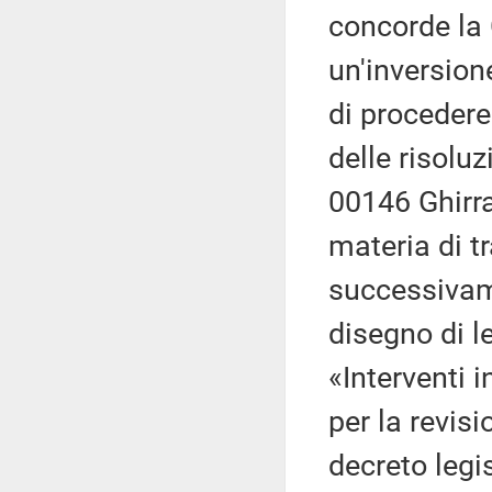
concorde la
un'inversione
di proceder
delle risolu
00146 Ghirra,
materia di t
successivame
disegno di l
«Interventi 
per la revisi
decreto legis