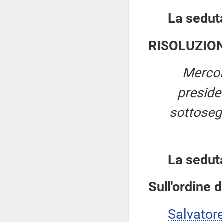
La seduta
RISOLUZIO
Mercol
presid
sottosegr
La sedut
Sull'ordine d
Salvator