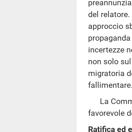
preannunzia 
del relatore.
approccio sb
propaganda e
incertezze n
non solo sul
migratoria d
fallimentare
La Commiss
favorevole d
Ratifica ed 