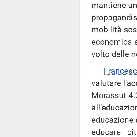
mantiene un
propagandist
mobilità sos
economica e 
volto delle n
Frances
valutare l'
Morassut 4.2
all'educazio
educazione a
educare i cit