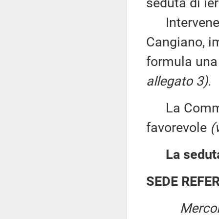
seduta di ier
Intervenend
Cangiano, im
formula una
allegato 3).
La Commiss
favorevole
(
La seduta
SEDE REFE
Mercol