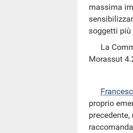
massima impo
sensibilizzar
soggetti più 
La Commiss
Morassut 4.
Frances
proprio eme
precedente, 
raccomanda 