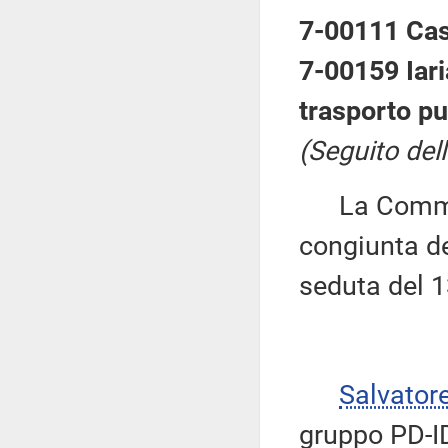
7-00111 Cas
7-00159 Iaria
trasporto pu
(Seguito del
La Commiss
congiunta del
seduta del 
Salvator
gruppo PD-ID