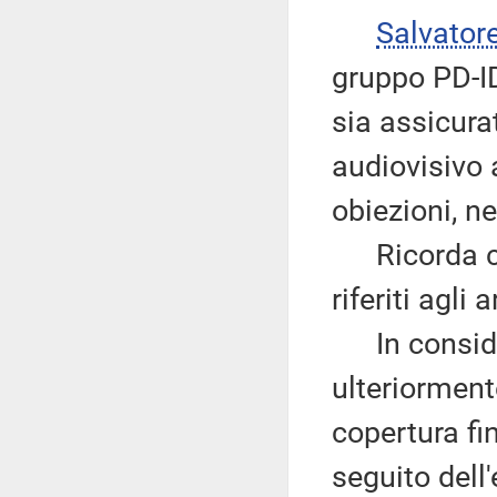
Salvator
gruppo PD-ID
sia assicura
audiovisivo 
obiezioni, ne
Ricorda che
riferiti agli a
In consider
ulteriormente
copertura fi
seguito dell