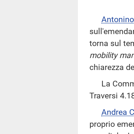
Antonino
sull'emendam
torna sul te
mobility m
chiarezza del
La Commiss
Traversi 4.1
Andrea 
proprio emen