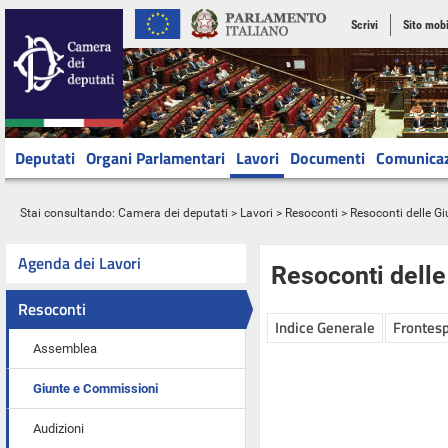
Scrivi
Sito mobi
Deputati
Organi Parlamentari
Lavori
Documenti
Comunica
Stai consultando:
Camera dei deputati
>
Lavori
>
Resoconti
>
Resoconti delle G
Agenda dei Lavori
Resoconti dell
Resoconti
Indice Generale
Frontesp
Assemblea
Giunte e Commissioni
Audizioni