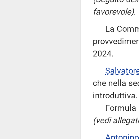
favorevole).
La Commiss
provvediment
2024.
Salvator
che nella sed
introduttiva.
Formula qui
(vedi allegat
Antonino