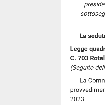
presid
sottosegr
La sedut
Legge quadro
C. 703 Rotell
(Seguito dell
La Commiss
provvediment
2023.