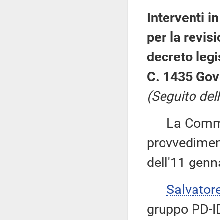
Interventi i
per la revisi
decreto legi
C. 1435 Gov
(Seguito dell
La Commiss
provvediment
dell'11 genn
Salvator
gruppo PD-ID