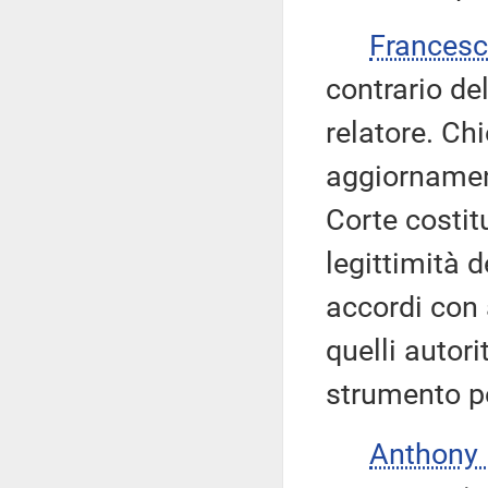
Frances
contrario de
relatore. Ch
aggiornament
Corte costit
legittimità 
accordi con a
quelli autori
strumento pe
Anthony