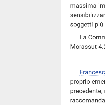
massima impo
sensibilizzar
soggetti più 
La Commiss
Morassut 4.
Frances
proprio eme
precedente, 
raccomanda 