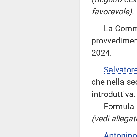
favorevole).
La Commiss
provvediment
2024.
Salvator
che nella sed
introduttiva.
Formula qui
(vedi allegat
Antonino