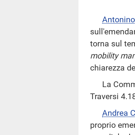
Antonino
sull'emendam
torna sul te
mobility m
chiarezza del
La Commiss
Traversi 4.1
Andrea 
proprio emen