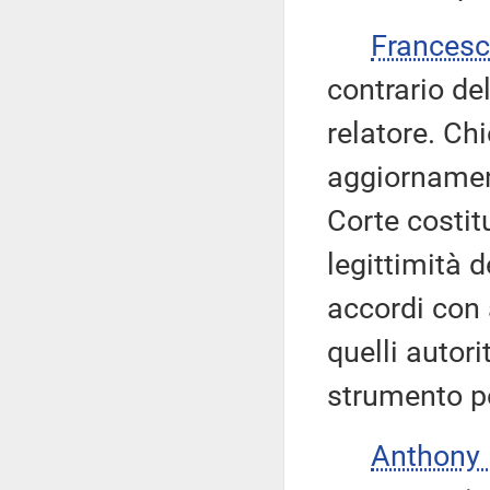
Frances
contrario de
relatore. Ch
aggiornament
Corte costit
legittimità 
accordi con a
quelli autori
strumento pe
Anthony