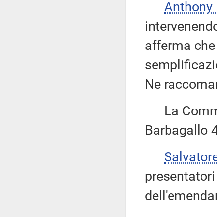
Anthony
intervenend
afferma che 
semplificazi
Ne raccoman
La Commiss
Barbagallo 4
Salvator
presentatori 
dell'emenda