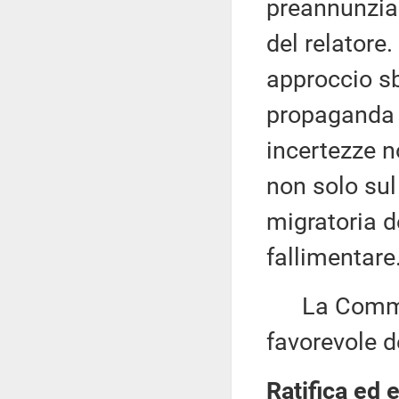
preannunzia 
del relatore.
approccio sb
propaganda e
incertezze n
non solo sul
migratoria d
fallimentare
La Commiss
favorevole d
Ratifica ed 