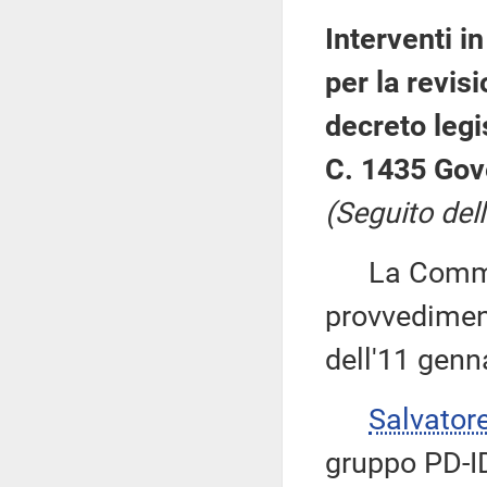
Interventi i
per la revisi
decreto legi
C. 1435 Gov
(Seguito dell
La Commiss
provvediment
dell'11 genn
Salvator
gruppo PD-ID