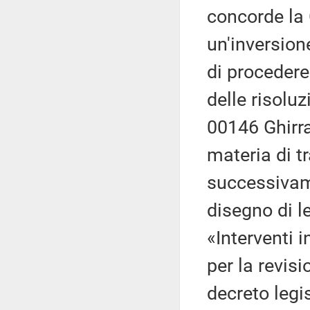
concorde la
un'inversione
di proceder
delle risolu
00146 Ghirra,
materia di t
successivame
disegno di l
«Interventi 
per la revisi
decreto legis