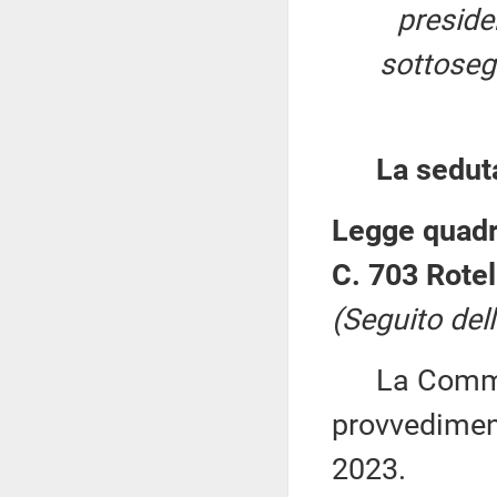
presid
sottosegr
La sedut
Legge quadro
C. 703 Rotell
(Seguito dell
La Commiss
provvediment
2023.