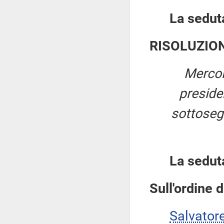
La seduta
RISOLUZIO
Mercol
presid
sottosegr
La sedut
Sull'ordine d
Salvator