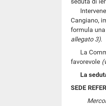
seduta di ier
Intervenend
Cangiano, im
formula una
allegato 3).
La Commiss
favorevole
(
La seduta
SEDE REFE
Mercol