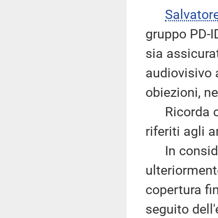
Salvator
gruppo PD-ID
sia assicura
audiovisivo 
obiezioni, ne
Ricorda che
riferiti agli a
In consider
ulteriormente
copertura fi
seguito dell