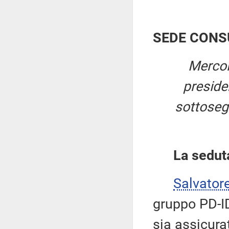
SEDE CONS
Mercol
presid
sottosegr
La sedut
Salvator
gruppo PD-ID
sia assicura