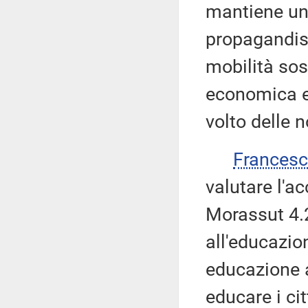
mantiene un
propagandist
mobilità sos
economica e 
volto delle n
Frances
valutare l'
Morassut 4.2
all'educazio
educazione a
educare i cit