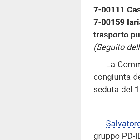
7-00111 Cas
7-00159 Iaria
trasporto pu
(Seguito del
La Commiss
congiunta del
seduta del 
Salvator
gruppo PD-ID