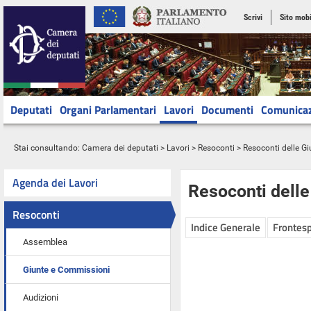
Scrivi
Sito mobi
Deputati
Organi Parlamentari
Lavori
Documenti
Comunica
Stai consultando:
Camera dei deputati
>
Lavori
>
Resoconti
>
Resoconti delle G
Agenda dei Lavori
Resoconti dell
Resoconti
Indice Generale
Frontesp
Assemblea
Giunte e Commissioni
Audizioni