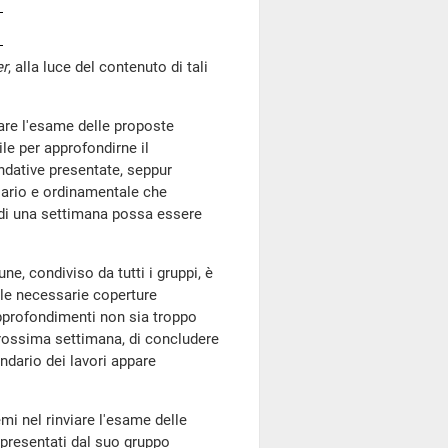
er
, alla luce del contenuto di tali
iare l'esame delle proposte
ile per approfondirne il
ndative presentate, seppur
nziario e ordinamentale che
o di una settimana possa essere
ne, condiviso da tutti i gruppi, è
lle necessarie coperture
approfondimenti non sia troppo
prossima settimana, di concludere
lendario dei lavori appare
emi nel rinviare l'esame delle
presentati dal suo gruppo