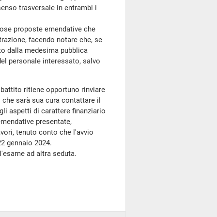
nso trasversale in entrambi i
rose proposte emendative che
trazione, facendo notare che, se
zato dalla medesima pubblica
del personale interessato, salvo
ibattito ritiene opportuno rinviare
 che sarà sua cura contattare il
li aspetti di carattere finanziario
 emendative presentate,
ri, tenuto conto che l'avvio
22 gennaio 2024.
l'esame ad altra seduta.