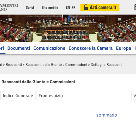
Scrivi
Sito mobile
EN
FR
ri
Documenti
Comunicazione
Conoscere la Camera
Europa
ri
>
Resoconti
>
Resoconti delle Giunte e Commissioni
> Dettaglio Resoconti
Resoconti delle Giunte e Commissioni
Indice Generale
Frontespizio
V
sommario