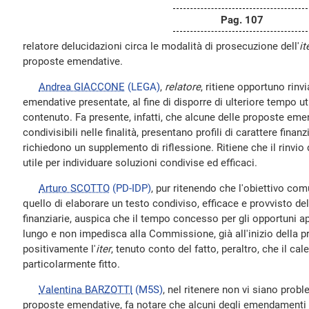
Pag. 107
relatore delucidazioni circa le modalità di prosecuzione dell'
it
proposte emendative.
Andrea GIACCONE
(LEGA)
,
relatore
, ritiene opportuno rinv
emendative presentate, al fine di disporre di ulteriore tempo ut
contenuto. Fa presente, infatti, che alcune delle proposte eme
condivisibili nelle finalità, presentano profili di carattere fina
richiedono un supplemento di riflessione. Ritiene che il rinvi
utile per individuare soluzioni condivise ed efficaci.
Arturo SCOTTO
(PD-IDP)
, pur ritenendo che l'obiettivo comu
quello di elaborare un testo condiviso, efficace e provvisto de
finanziarie, auspica che il tempo concesso per gli opportuni 
lungo e non impedisca alla Commissione, già all'inizio della 
positivamente l'
iter
, tenuto conto del fatto, peraltro, che il ca
particolarmente fitto.
Valentina BARZOTTI
(M5S)
, nel ritenere non vi siano probl
proposte emendative, fa notare che alcuni degli emendamenti 