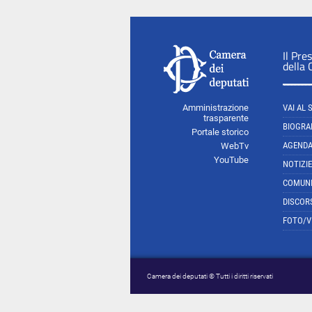
Il Pre
della
Amministrazione
VAI AL 
trasparente
BIOGRA
Portale storico
AGEND
WebTv
YouTube
NOTIZIE
COMUNI
DISCOR
FOTO/V
Camera dei deputati © Tutti i diritti riservati