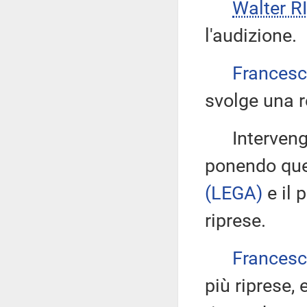
Walter 
l'audizione.
Frances
svolge una r
Intervengon
ponendo ques
(LEGA)
e il 
riprese.
Frances
più riprese, 