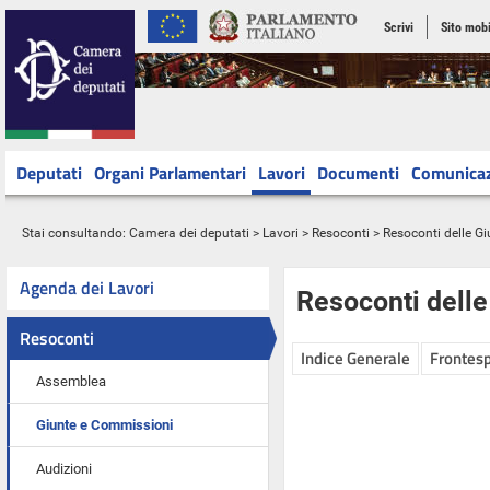
Scrivi
Sito mobi
Deputati
Organi Parlamentari
Lavori
Documenti
Comunica
Stai consultando:
Camera dei deputati
>
Lavori
>
Resoconti
>
Resoconti delle G
Agenda dei Lavori
Resoconti dell
Resoconti
Indice Generale
Frontesp
Assemblea
Giunte e Commissioni
Audizioni