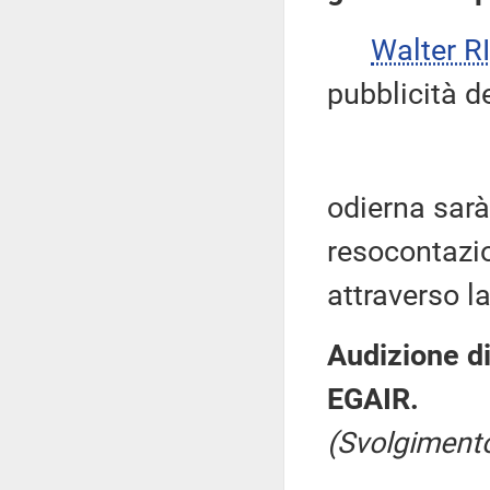
Walter 
pubblicità de
odierna sar
resocontazio
attraverso l
Audizione di
EGAIR.
(Svolgimento