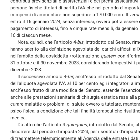
contributi previdenziali e assistenziali e dei premi assicurativi 
persone fisiche titolari di partita IVA che nel periodo d'impost
compensi di ammontare non superiore a 170.000 euro. Il vers
entro il 16 gennaio 2024, senza interessi, ovvero potrà essere d
pagamento di interessi, fino a cinque rate mensili, da gennaio
16 di ciascun mese.
Nota, quindi, che l'articolo 4
-bis,
introdotto dal Senato, rime
hanno aderito alla definizione agevolata dei carichi affidati al
nell'ambito della cosiddetta «rottamazione-
quater
» con riferi
31 ottobre e il 30 novembre 2023, considerando tempestivi i pa
dicembre 2023.
Il successivo articolo 4-
ter
, anch'esso introdotto dal Senat
dell'aliquota agevolata IVA al 10 per cento agli integratori alim
anch'esso frutto di una modifica del Senato, estende l'esenzion
anche alle prestazioni sanitarie di chirurgia estetica rese alla
curare malattie o problemi di salute ovvero a tutelare, mantener
psico-fisica, a condizione che tali finalità terapeutiche risulti
medica.
Dà atto che l'articolo 4-
quinquies
, introdotto dal Senato, a
decorrere dal periodo d'imposta 2023, per i sostituti d'impost
di trasmettere telematicamente all'Agenzia delle entrate i dati