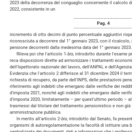
2023 della decorrenza del conguaglio concernente il calcolo de
2022, consistente in un
Pag. 4
incremento di otto decimi di punto percentuale aggiuntivi risp
riconosciuta a decorrere dal 1° gennaio 2023, con il ricalcolo, in
pensione decorrenti dalla medesima data del 1° gennaio 2023.
Rileva poi che l'articolo 1-
bis
, introdotto durante l'esame p
reca disposizioni dirette ad armonizzare i trattamenti econom
dell'Ispettorato nazionale del lavoro, dell'ANPAL e dell'Agenzia 
Evidenzia che l'articolo 2 differisce al 31 dicembre 2024 il ter
richiesta di recupero, da parte dell'INPS, delle prestazioni pen
riferimento agli indebiti che emergano dalle verifiche dei reddi
d'imposta 2021, nonché agli indebiti che emergano dalle verifich
d'imposta 2020, limitatamente – per quest'ultimo periodo – alle
trasmessi dal titolare del trattamento pensionistico e non già 
amministrazione pubblica.
In merito all'articolo 2-
bis
, introdotto dal Senato, fa presen
organismi di autoregolamentazione la facoltà di istituire una 
centralizzata dei documenti, dati e informazioni che i profess