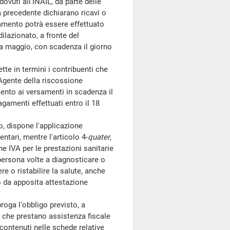
dovuti all'INAIL, da parte delle
a precedente dichiarano ricavi o
amento potrà essere effettuato
ilazionato, a fronte del
 a maggio, con scadenza il giorno
tte in termini i contribuenti che
l'Agente della riscossione
mento ai versamenti in scadenza il
gamenti effettuati entro il 18
o, dispone l'applicazione
entari, mentre l'articolo 4-
quater
,
e IVA per le prestazioni sanitarie
 persona volte a diagnosticare o
e o ristabilire la salute, anche
no da apposita attestazione
broga l'obbligo previsto, a
a che prestano assistenza fiscale
 contenuti nelle schede relative