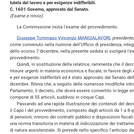
tutela del lavoro e per esigenze indifferibili.
C. 1601 Governo, approvato dal Senato.
(Esame e rinvio).
La Commissione inizia l'esame del provvedimento.
Giuseppe Tommaso Vincenzo MANGIALAVORI
,
presidente
come convenuto nella riunione dell'Ufficio di presidenza, integ
dello scorso 7 dicembre, nella presente seduta si svolgerà l'e
provvedimento.
Quindi, in sostituzione della relatrice, rammenta che il decr
misure urgenti in materia economica e fiscale, in favore degli ent
e per esigenze indifferibili ed è stato approvato dal Senato de
dicembre. Rileva che, a seguito delle numerose modifiche intro
Parlamento, il decreto, che dovrà essere convertito in legge e
compone di 55 articoli, suddivisi in cinque Capi.
Passando ad una rapida illustrazione dei contenuti del decr
il Capo I del provvedimento, composto dagli articoli da 1 a 8-
q
di pensioni, rinnovo dei contratti pubblici e disposizioni fiscali.
una norma transitoria in materia di indicizzazione dei trattame
di natura assistenziale. Si prevede nello specifico l'anticipo 