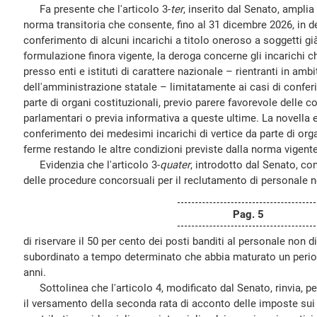
Fa presente che l'articolo 3-
ter
, inserito dal Senato, amplia
norma transitoria che consente, fino al 31 dicembre 2026, in de
conferimento di alcuni incarichi a titolo oneroso a soggetti gi
formulazione finora vigente, la deroga concerne gli incarichi ch
presso enti e istituti di carattere nazionale – rientranti in am
dell'amministrazione statale – limitatamente ai casi di confer
parte di organi costituzionali, previo parere favorevole dell
parlamentari o previa informativa a queste ultime. La novella e
conferimento dei medesimi incarichi di vertice da parte di orga
ferme restando le altre condizioni previste dalla norma vigente
Evidenzia che l'articolo 3-
quater
, introdotto dal Senato, c
delle procedure concorsuali per il reclutamento di personale n
Pag. 5
di riservare il 50 per cento dei posti banditi al personale non d
subordinato a tempo determinato che abbia maturato un periodo
anni.
Sottolinea che l'articolo 4, modificato dal Senato, rinvia, pe
il versamento della seconda rata di acconto delle imposte sui 