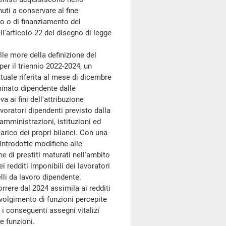
uti a conservare al fine
gio o di finanziamento del
ell'articolo 22 del disegno di legge
le more della definizione del
per il triennio 2022-2024, un
ttuale riferita al mese di dicembre
minato dipendente dalle
 ai fini dell'attribuzione
avoratori dipendenti previsto dalla
mministrazioni, istituzioni ed
carico dei propri bilanci. Con una
 introdotte modifiche alle
ne di prestiti maturati nell'ambito
ei redditi imponibili dei lavoratori
elli da lavoro dipendente.
orrere dal 2024 assimila ai redditi
svolgimento di funzioni percepite
i conseguenti assegni vitalizi
e funzioni.