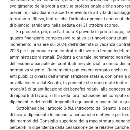
svolgimento della propria attività professionale e che sono ten
prevenire, individuare o accertare eventuali attività di riciclag
terrorismo. Rileva, inoltre, che l'articolo riprende i contenuti d
di bilancio, stralciato nella seduta del 31 ottobre scorso.
Fa presente, poi, che l'articolo 3 prevede in primo luogo, nel
quadro finanziario complessivo relativo ai rinnovi contrattuali 
incremento, a valere sul 2024, dell'indennità di vacanza contra
2023 per il personale con contratto di lavoro a tempo indeter
amministrazioni statali. Evidenzia che tale incremento non rileva
dell'esonero parziale dei contributi previdenziali a carico dei l
normativa vigente. L'incremento può essere erogato anche da a
enti pubblici diversi dall'amministrazione statale, con oneri a 
novella inserita dal Senato, fa presente che sono state inoltre
modalità di quantificazione dei benefici relativi alla concessio
di rapporti di lavoro, ai fini della loro inclusione nel computo d
dipendenti o dei redditi imponibili equiparati o assimilati a qu
Sottolinea che l'articolo 3-
bis
, introdotto dal Senato, a dec
di lavoro dipendente le indennità per cariche elettive e per lo 
dai membri del Consiglio superiore della magistratura, nonché 
percepiti in dipendenza dalla cessazione delle relative cariche 