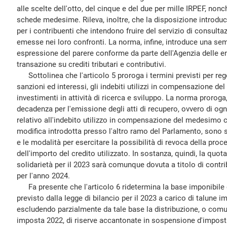
alle scelte dell'otto, del cinque e del due per mille IRPEF, non
schede medesime. Rileva, inoltre, che la disposizione introduce
per i contribuenti che intendono fruire del servizio di consulta
emesse nei loro confronti. La norma, infine, introduce una sem
espressione del parere conforme da parte dell'Agenzia delle en
transazione su crediti tributari e contributivi.
Sottolinea che l'articolo 5 proroga i termini previsti per reg
sanzioni ed interessi, gli indebiti utilizzi in compensazione de
investimenti in attività di ricerca e sviluppo. La norma proroga, 
decadenza per l'emissione degli atti di recupero, ovvero di og
relativo all'indebito utilizzo in compensazione del medesimo 
modifica introdotta presso l'altro ramo del Parlamento, sono sta
e le modalità per esercitare la possibilità di revoca della pro
dell'importo del credito utilizzato. In sostanza, quindi, la quot
solidarietà per il 2023 sarà comunque dovuta a titolo di contr
per l'anno 2024.
Fa presente che l'articolo 6 ridetermina la base imponibile d
previsto dalla legge di bilancio per il 2023 a carico di talune 
escludendo parzialmente da tale base la distribuzione, o comunq
imposta 2022, di riserve accantonate in sospensione d'imposta