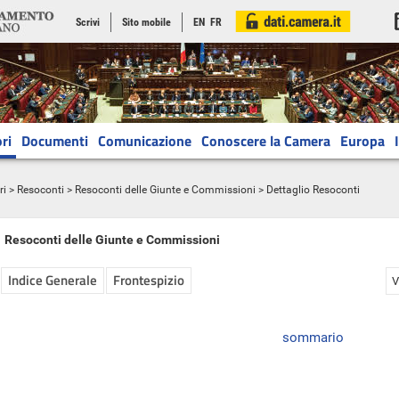
Scrivi
Sito mobile
EN
FR
ri
Documenti
Comunicazione
Conoscere la Camera
Europa
ri
>
Resoconti
>
Resoconti delle Giunte e Commissioni
> Dettaglio Resoconti
Resoconti delle Giunte e Commissioni
Indice Generale
Frontespizio
V
sommario