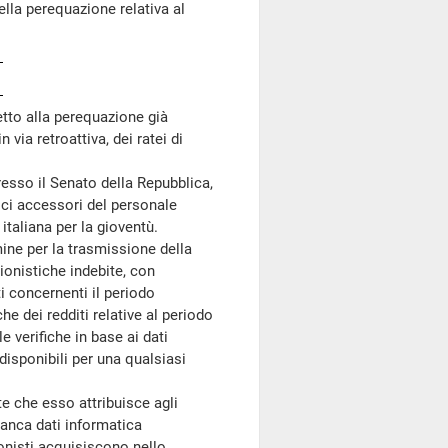
lla perequazione relativa al
etto alla perequazione già
 via retroattiva, dei ratei di
resso il Senato della Repubblica,
ici accessori del personale
italiana per la gioventù.
mine per la trasmissione della
sionistiche indebite, con
ti concernenti il periodo
e dei redditi relative al periodo
 verifiche in base ai dati
disponibili per una qualsiasi
te che esso attribuisce agli
banca dati informatica
ionisti acquisiscono nello