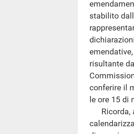
emendamenti
stabilito dal
rappresentan
dichiarazion
emendative, 
risultante d
Commissioni
conferire il
le ore 15 di
Ricorda, al
calendarizza