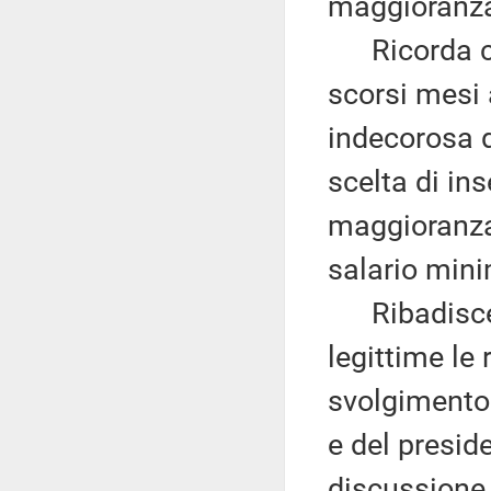
maggioranz
Ricorda com
scorsi mesi
indecorosa d
scelta di in
maggioranza
salario min
Ribadisce,
legittime le 
svolgimento 
e del presid
discussione 