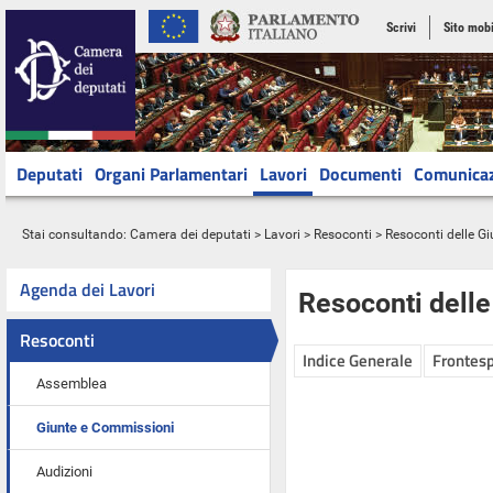
Scrivi
Sito mobi
Deputati
Organi Parlamentari
Lavori
Documenti
Comunica
Stai consultando:
Camera dei deputati
>
Lavori
>
Resoconti
>
Resoconti delle G
Agenda dei Lavori
Resoconti dell
Resoconti
Indice Generale
Frontesp
Assemblea
Giunte e Commissioni
Audizioni