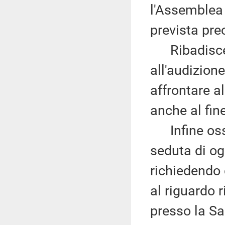
l'Assemblea
prevista pr
Ribadisce, 
all'audizion
affrontare a
anche al fin
Infine osse
seduta di og
richiedendo 
al riguardo 
presso la S