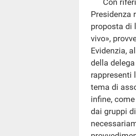
Con riferim
Presidenza r
proposta di 
vivo», provv
Evidenzia, a
della delega
rappresenti 
tema di asso
infine, come 
dai gruppi d
necessariam
provvediment