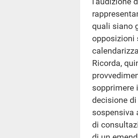
l'audizione 
rappresentan
quali siano g
opposizioni 
calendarizz
Ricorda, quin
provvediment
sopprimere i
decisione d
sospensiva a
di consultaz
di un emend