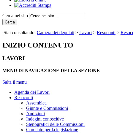
Cerca nel sito
Cerca
Stai consultando:
Camera dei deputati
>
Lavori
>
Resoconti
>
Resoco
INIZIO CONTENUTO
LAVORI
MENU DI NAVIGAZIONE DELLA SEZIONE
Salta il menu
Agenda dei Lavori
Resoconti
Assemblea
Giunte e Commissioni
Audizioni
Indagini conoscitive
Stenografici delle Commissioni
Comitato per la legislazione