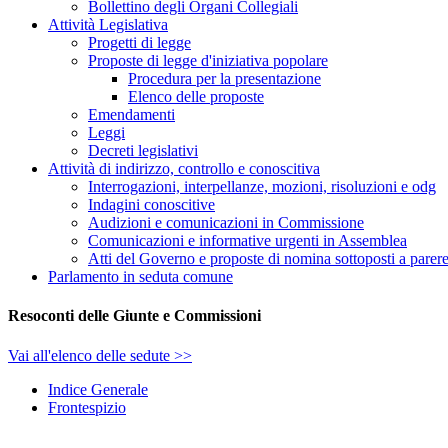
Bollettino degli Organi Collegiali
Attività Legislativa
Progetti di legge
Proposte di legge d'iniziativa popolare
Procedura per la presentazione
Elenco delle proposte
Emendamenti
Leggi
Decreti legislativi
Attività di indirizzo, controllo e conoscitiva
Interrogazioni, interpellanze, mozioni, risoluzioni e odg
Indagini conoscitive
Audizioni e comunicazioni in Commissione
Comunicazioni e informative urgenti in Assemblea
Atti del Governo e proposte di nomina sottoposti a parer
Parlamento in seduta comune
Resoconti delle Giunte e Commissioni
Vai all'elenco delle sedute >>
Indice Generale
Frontespizio