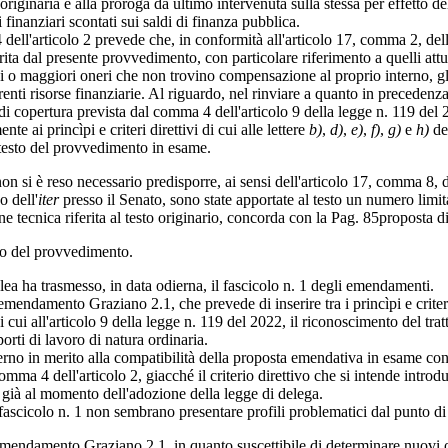
naria e alla proroga da ultimo intervenuta sulla stessa per effetto dell
finanziari scontati sui saldi di finanza pubblica.
ell'articolo 2 prevede che, in conformità all'articolo 17, comma 2, dell
ita dal presente provvedimento, con particolare riferimento a quelli attuati
i o maggiori oneri che non trovino compensazione al proprio interno, g
renti risorse finanziarie. Al riguardo, nel rinviare a quanto in precedenza
copertura prevista dal comma 4 dell'articolo 9 della legge n. 119 del 2
 ai princìpi e criteri direttivi di cui alle lettere
b)
,
d)
,
e)
,
f)
,
g)
e
h)
de
testo del provvedimento in esame.
n si è reso necessario predisporre, ai sensi dell'articolo 17, comma 8, 
o dell'
iter
presso il Senato, sono state apportate al testo un numero limi
e tecnica riferita al testo originario, concorda con la
Pag. 85
proposta di
o del provvedimento.
ea ha trasmesso, in data odierna, il fascicolo n. 1 degli emendamenti.
damento Graziano 2.1, che prevede di inserire tra i princìpi e criteri di
di cui all'articolo 9 della legge n. 119 del 2022, il riconoscimento del t
porti di lavoro di natura ordinaria.
o in merito alla compatibilità della proposta emendativa in esame con 
omma 4 dell'articolo 2, giacché il criterio direttivo che si intende intro
 già al momento dell'adozione della legge di delega.
scicolo n. 1 non sembrano presentare profili problematici dal punto di v
emendamento Graziano 2.1, in quanto suscettibile di determinare nuovi o