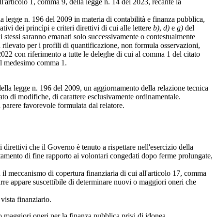
'articolo 1, comma 9, della legge n. 14 del 2023, recante la
a legge n. 196 del 2009 in materia di contabilità e finanza pubblica,
vi dei princìpi e criteri direttivi di cui alle lettere
b)
,
d)
e
g)
del
li stessi saranno emanati solo successivamente o contestualmente
 rilevato per i profili di quantificazione, non formula osservazioni,
022 con riferimento a tutte le deleghe di cui al comma 1 del citato
l medesimo comma 1.
della legge n. 196 del 2009, un aggiornamento della relazione tecnica
tato di modifiche, di carattere esclusivamente ordinamentale.
 parere favorevole formulata dal relatore.
rettivi che il Governo è tenuto a rispettare nell'esercizio della
rattamento di fine rapporto ai volontari congedati dopo ferme prolungate,
il meccanismo di copertura finanziaria di cui all'articolo 17, comma
durre appare suscettibile di determinare nuovi o maggiori oneri che
ista finanziario.
 maggiori oneri per la finanza pubblica privi di idonea