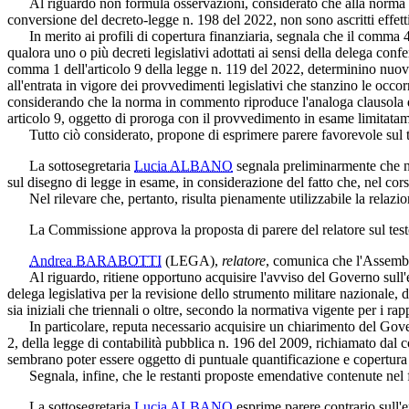
Al riguardo non formula osservazioni, considerato che alla norma origi
conversione del decreto-legge n. 198 del 2022, non sono ascritti effetti 
In merito ai profili di copertura finanziaria, segnala che il comma 4 d
qualora uno o più decreti legislativi adottati ai sensi della delega confer
comma 1 dell'articolo 9 della legge n. 119 del 2022, determinino nuov
all'entrata in vigore dei provvedimenti legislativi che stanzino le occor
considerando che la norma in commento riproduce l'analoga clausola di 
articolo 9, oggetto di proroga con il provvedimento in esame limitatamente
Tutto ciò considerato, propone di esprimere parere favorevole sul 
La sottosegretaria
Lucia ALBANO
segnala preliminarmente che no
sul disegno di legge in esame, in considerazione del fatto che, nel cors
Nel rilevare che, pertanto, risulta pienamente utilizzabile la relazion
La Commissione approva la proposta di parere del relatore sul test
Andrea BARABOTTI
(LEGA)
,
relatore
, comunica che l'Assembl
Al riguardo, ritiene opportuno acquisire l'avviso del Governo sull'emen
delega legislativa per la revisione dello strumento militare nazionale, 
sia iniziali che triennali o oltre, secondo la normativa vigente per i rap
In particolare, reputa necessario acquisire un chiarimento del Govern
2, della legge di contabilità pubblica n. 196 del 2009, richiamato dal c
sembrano poter essere oggetto di puntuale quantificazione e copertura
Segnala, infine, che le restanti proposte emendative contenute nel fa
La sottosegretaria
Lucia ALBANO
esprime parere contrario sull'