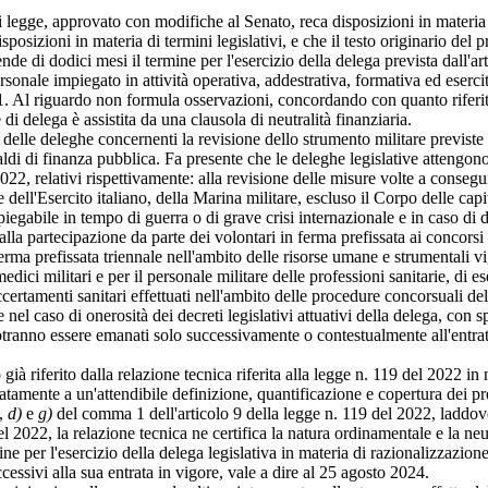
i legge, approvato con modifiche al Senato, reca disposizioni in materia d
osizioni in materia di termini legislativi, e che il testo originario del
nde di dodici mesi il termine per l'esercizio della delega prevista dall'
 personale impiegato in attività operativa, addestrativa, formativa ed eserc
o 1. Al riguardo non formula osservazioni, concordando con quanto riferito
i delega è assistita da una clausola di neutralità finanziaria.
elle deleghe concernenti la revisione dello strumento militare previste 
aldi di finanza pubblica. Fa presente che le deleghe legislative attengono, n
022, relativi rispettivamente: alla revisione delle misure volte a conseg
dell'Esercito italiano, della Marina militare, escluso il Corpo delle capit
mpiegabile in tempo di guerra o di grave crisi internazionale e in caso di
alla partecipazione da parte dei volontari in ferma prefissata ai concorsi
ferma prefissata triennale nell'ambito delle risorse umane e strumentali vi
medici militari e per il personale militare delle professioni sanitarie, di e
i accertamenti sanitari effettuati nell'ambito delle procedure concorsuali d
aso di onerosità dei decreti legislativi attuativi della delega, con specif
otranno essere emanati solo successivamente o contestualmente all'entrat
 riferito dalla relazione tecnica riferita alla legge n. 119 del 2022 in
ipatamente a un'attendibile definizione, quantificazione e copertura dei pr
,
d)
e
g)
del comma 1 dell'articolo 9 della legge n. 119 del 2022, laddove c
el 2022, la relazione tecnica ne certifica la natura ordinamentale e la ne
ine per l'esercizio della delega legislativa in materia di razionalizzazion
essivi alla sua entrata in vigore, vale a dire al 25 agosto 2024.