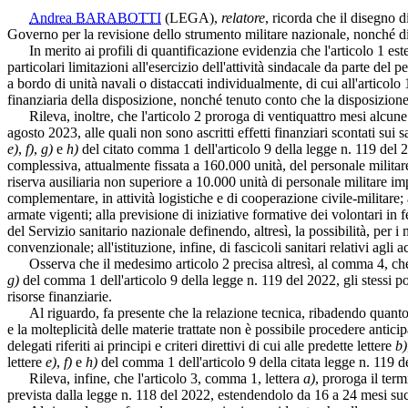
Andrea BARABOTTI
(LEGA)
,
relatore
, ricorda che il disegno d
Governo per la revisione dello strumento militare nazionale, nonché disp
In merito ai profili di quantificazione evidenzia che l'articolo 1 este
particolari limitazioni all'esercizio dell'attività sindacale da parte del
a bordo di unità navali o distaccati individualmente, di cui all'articol
finanziaria della disposizione, nonché tenuto conto che la disposizione d
Rileva, inoltre, che l'articolo 2 proroga di ventiquattro mesi alcune d
agosto 2023, alle quali non sono ascritti effetti finanziari scontati sui s
e)
,
f)
,
g)
e
h)
del citato comma 1 dell'articolo 9 della legge n. 119 del 2
complessiva, attualmente fissata a 160.000 unità, del personale militare 
riserva ausiliaria non superiore a 10.000 unità di personale militare i
complementare, in attività logistiche e di cooperazione civile-militare; 
armate vigenti; alla previsione di iniziative formative dei volontari in 
del Servizio sanitario nazionale definendo, altresì, la possibilità, per i 
convenzionale; all'istituzione, infine, di fascicoli sanitari relativi agl
Osserva che il medesimo articolo 2 precisa altresì, al comma 4, che nel c
g)
del comma 1 dell'articolo 9 della legge n. 119 del 2022, gli stessi p
risorse finanziarie.
Al riguardo, fa presente che la relazione tecnica, ribadendo quanto già
e la molteplicità delle materie trattate non è possibile procedere antic
delegati riferiti ai principi e criteri direttivi di cui alle predette lettere
b)
lettere
e)
,
f)
e
h)
del comma 1 dell'articolo 9 della citata legge n. 119 d
Rileva, infine, che l'articolo 3, comma 1, lettera
a)
, proroga il term
prevista dalla legge n. 118 del 2022, estendendolo da 16 a 24 mesi succ