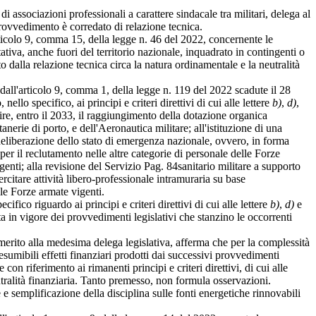
i associazioni professionali a carattere sindacale tra militari, delega al
 provvedimento è corredato di relazione tecnica.
articolo 9, comma 15, della legge n. 46 del 2022, concernente le
itativa, anche fuori del territorio nazionale, inquadrato in contingenti o
 dalla relazione tecnica circa la natura ordinamentale e la neutralità
dall'articolo 9, comma 1, della legge n. 119 del 2022 scadute il 28
ello specifico, ai principi e criteri direttivi di cui alle lettere
b)
,
d)
,
uire, entro il 2033, il raggiungimento della dotazione organica
anerie di porto, e dell'Aeronautica militare; all'istituzione di una
 deliberazione dello stato di emergenza nazionale, ovvero, in forma
 per il reclutamento nelle altre categorie di personale delle Forze
genti; alla revisione del Servizio
Pag. 84
sanitario militare a supporto
sercitare attività libero-professionale intramuraria su base
elle Forze armate vigenti.
ico riguardo ai principi e criteri direttivi di cui alle lettere
b)
,
d)
e
a in vigore dei provvedimenti legislativi che stanzino le occorrenti
 merito alla medesima delega legislativa, afferma che per la complessità
esumibili effetti finanziari prodotti dai successivi provvedimenti
on riferimento ai rimanenti principi e criteri direttivi, di cui alle
utralità finanziaria. Tanto premesso, non formula osservazioni.
e e semplificazione della disciplina sulle fonti energetiche rinnovabili