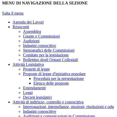
MENU DI NAVIGAZIONE DELLA SEZIONE
Salta il menu
Agenda dei Lavori
Resoconti
Assemblea
Giunte e Commissioni
Audizioni
Indagini conoscitive
Stenografici delle Commissioni
Comitato per la legislazione
Bollettino degli Organi Collegiali
Attività Legislativa
Progetti di legge
Proposte di legge d'iniziativa popolare
Procedura per la presentazione
Elenco delle proposte
Emendamenti
Leggi
Decreti legislativi
Attività di indirizzo, controllo e conoscitiva
Interrogazioni, interpellanze, mozioni, risoluzioni e odg
Indagini conoscitive
Audizioni e comunicazioni in Commissione