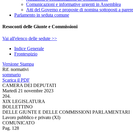
Comunicazioni e informative urgenti in Assemblea
Atti del Governo e proposte di nomina sottoposti a parer
Parlamento in seduta comune
Resoconti delle Giunte e Commissioni
Vai all'elenco delle sedute >>
Indice Generale
Frontespizio
Versione Stampa
Rif. normativi
sommario
Scarica il PDF
CAMERA DEI DEPUTATI
Martedì 21 novembre 2023
204.
XIX LEGISLATURA
BOLLETTINO
DELLE GIUNTE E DELLE COMMISSIONI PARLAMENTARI
Lavoro pubblico e privato (XI)
COMUNICATO
Pag. 128