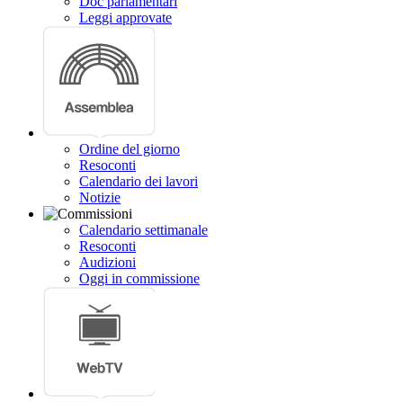
Doc parlamentari
Leggi approvate
Ordine del giorno
Resoconti
Calendario dei lavori
Notizie
Calendario settimanale
Resoconti
Audizioni
Oggi in commissione