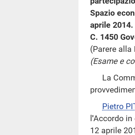
partecipazio
Spazio econo
aprile 2014.
C. 1450 Gov
(Parere alla
(Esame e con
La Commiss
provvedimen
Pietro P
l
'
Accordo in 
12 aprile 201