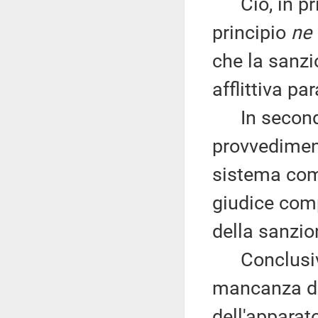
Ciò, in prim
principio
ne 
che la sanzi
afflittiva pa
In secondo 
provvedimen
sistema com
giudice comp
della sanzio
Conclusivam
mancanza di 
dell'apparato