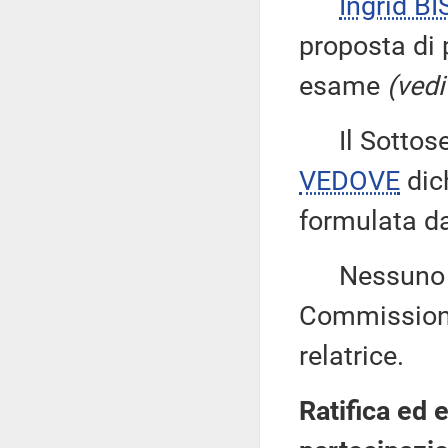
Ingrid BI
proposta di 
esame
(vedi
Il Sottose
VEDOVE
dich
formulata dal
Nessuno alt
Commissione
relatrice.
Ratifica ed 