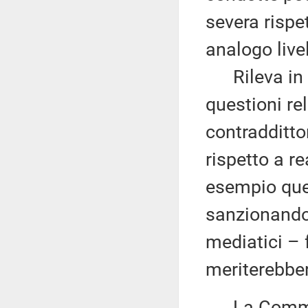
severa rispe
analogo livel
Rileva in fi
questioni rel
contradditto
rispetto a re
esempio quel
sanzionando
mediatici – 
meriterebber
La Commissi