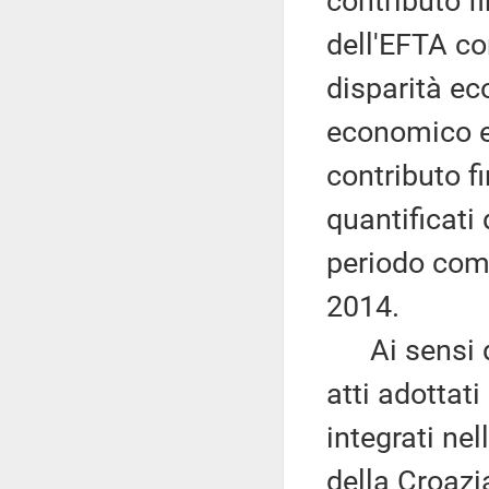
contributo f
dell'EFTA co
disparità ec
economico e
contributo f
quantificati 
periodo compr
2014.
Ai sensi del
atti adottati
integrati ne
della Croazi