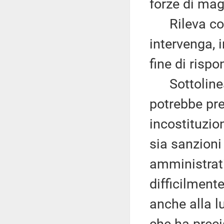
forze di mag
Rileva com
intervenga, 
fine di risp
Sottolinea, 
potrebbe pre
incostituzio
sia sanzioni
amministrati
difficilment
anche alla l