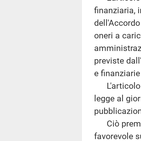
finanziaria, 
dell'Accordo
oneri a caric
amministrazi
previste dal
e finanziarie
L'articolo 4
legge al gio
pubblicazion
Ciò premess
favorevole 