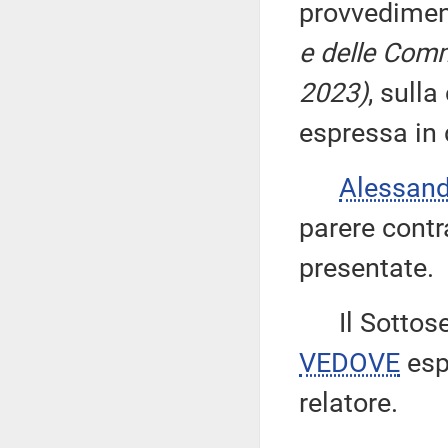
provvedimen
e delle Comm
2023)
, sulla
espressa in 
Alessan
parere contr
presentate.
Il Sottose
VEDOVE
esp
relatore.