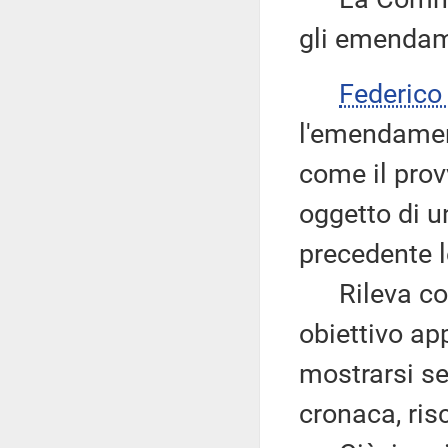
gli emendame
Federico
l'emendament
come il pro
oggetto di u
precedente l
Rileva come 
obiettivo ap
mostrarsi sev
cronaca, risc