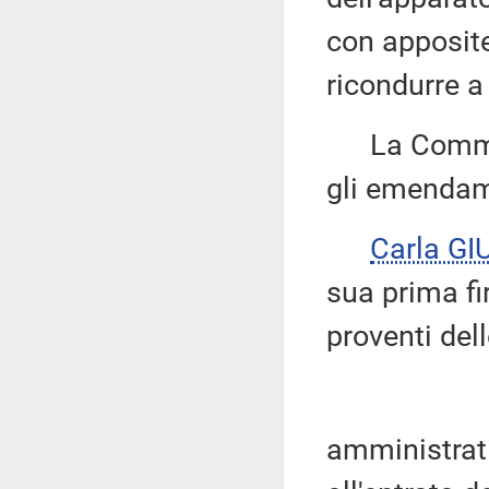
con apposit
ricondurre a 
La Commissi
gli emendame
Carla G
sua prima fi
proventi del
amministrati