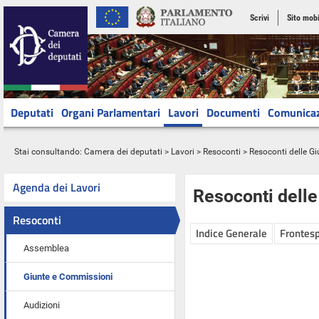
Scrivi
Sito mobi
Deputati
Organi Parlamentari
Lavori
Documenti
Comunica
Stai consultando:
Camera dei deputati
>
Lavori
>
Resoconti
>
Resoconti delle G
Agenda dei Lavori
Resoconti dell
Resoconti
Indice Generale
Frontesp
Assemblea
Giunte e Commissioni
Audizioni