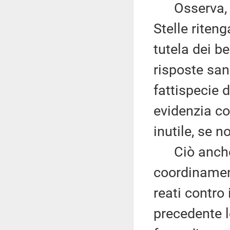
Osserva, p
Stelle rite
tutela dei b
risposte san
fattispecie 
evidenzia co
inutile, se 
Ciò anche i
coordinament
reati contro 
precedente l