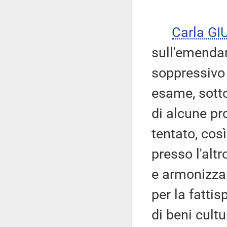
Carla G
sull'emenda
soppressivo 
esame, sotto
di alcune pr
tentato, cos
presso l'alt
e armonizzar
per la fatti
di beni cultu