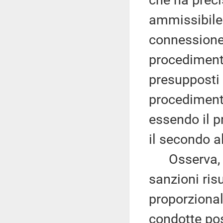
che ha preci
ammissibile 
connessione 
procedimento
presupposti 
procediment
essendo il p
il secondo al
Osserva, al
sanzioni risu
proporzional
condotte po