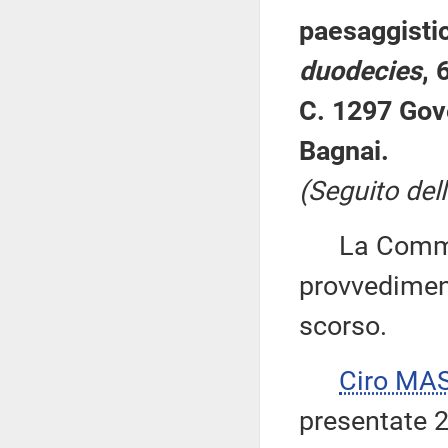
paesaggistic
duodecies
, 
C. 1297 Gov
Bagnai.
(Seguito dell
La Commiss
provvediment
scorso.
Ciro MA
presentate 