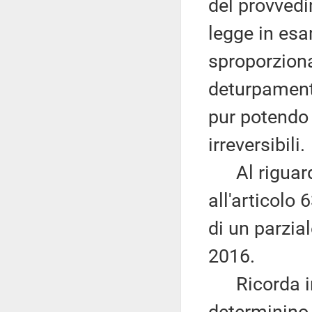
del provvedi
legge in esa
sproporziona
deturpament
pur potendo 
irreversibili.
Al riguardo
all'articolo
di un parzia
2016.
Ricorda inf