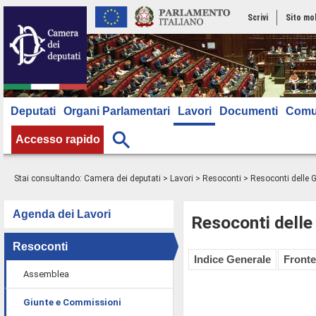
Scrivi
Sito mo
Deputati
Organi Parlamentari
Lavori
Documenti
Comu
Accesso rapido
Stai consultando:
Camera dei deputati
>
Lavori
>
Resoconti
>
Resoconti delle 
Agenda dei Lavori
Resoconti delle
Resoconti
Indice Generale
Fronte
Assemblea
Giunte e Commissioni