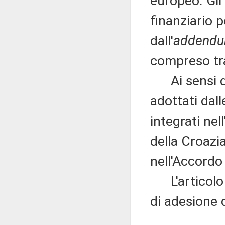
europeo. Gli
finanziario 
dall'
addend
compreso tra 
Ai sensi del
adottati dall
integrati nel
della Croazi
nell'Accordo
L'articolo 4
di adesione 