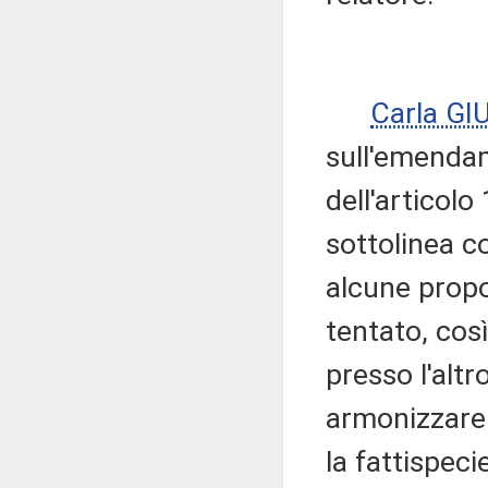
Carla GI
sull'emendam
dell'articolo
sottolinea c
alcune propo
tentato, cos
presso l'altr
armonizzare 
la fattispec