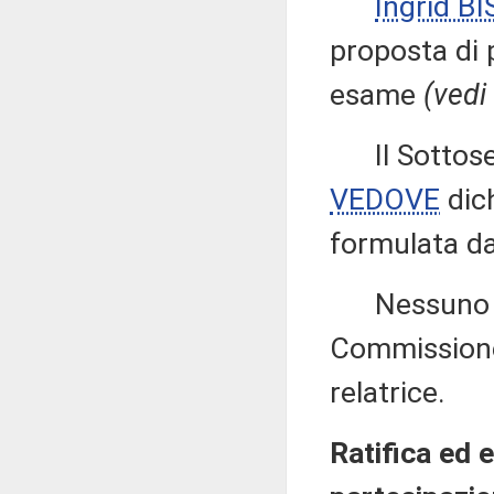
Ingrid BI
proposta di 
esame
(vedi
Il Sottose
VEDOVE
dich
formulata dal
Nessuno alt
Commissione 
relatrice.
Ratifica ed 