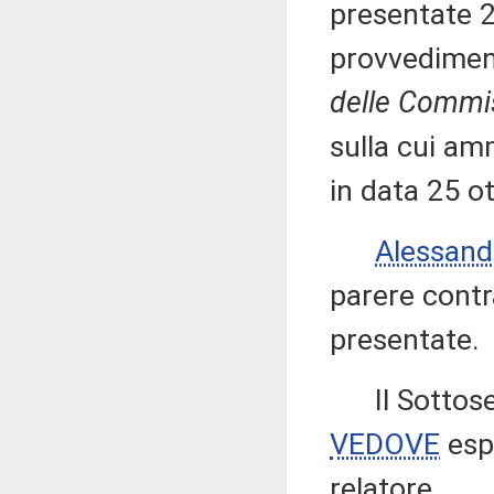
presentate 
provvedimen
delle Commis
sulla cui amm
in data 25 o
Alessan
parere contr
presentate.
Il Sottose
VEDOVE
esp
relatore.