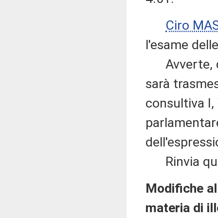
Ciro MA
l'esame dell
Avverte, qu
sarà trasme
consultiva I,
parlamentare 
dell'espressi
Rinvia quind
Modifiche al 
materia di il