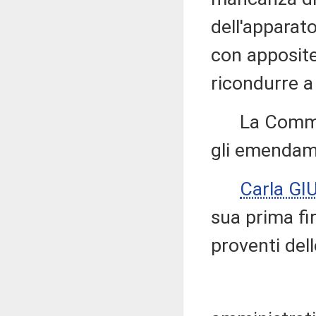
dell'apparato
con apposit
ricondurre a 
La Commissi
gli emendame
Carla GI
sua prima fi
proventi del