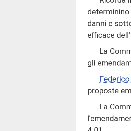
Ricorda inf
determinino g
danni e sotto
efficace dell
La Commissi
gli emendame
Federico
proposte eme
La Commissi
l'emendament
4.01.