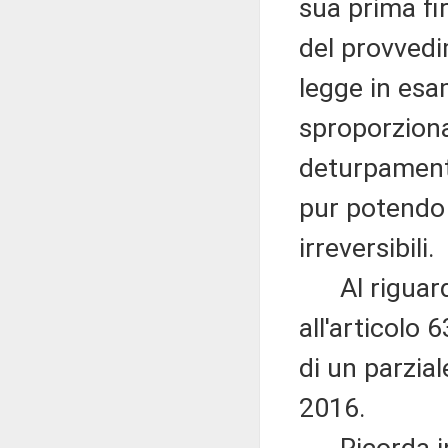
sua prima fir
del provvedi
legge in esa
sproporziona
deturpament
pur potendo 
irreversibili.
Al riguardo
all'articolo
di un parzia
2016.