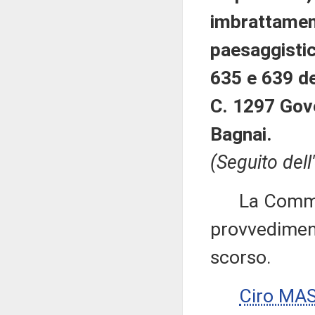
imbrattamento
paesaggistici
635 e 639 de
C. 1297 Gov
Bagnai.
(Seguito dell
La Commiss
provvediment
scorso.
Ciro MA