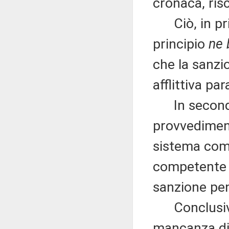
cronaca, risc
Ciò, in prim
principio
ne 
che la sanzi
afflittiva pa
In secondo 
provvedimen
sistema comp
competente e
sanzione pen
Conclusivam
mancanza di 