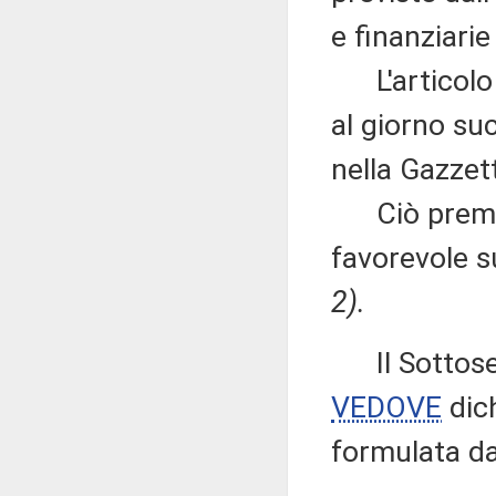
e finanziarie
L'articolo 4 
al giorno su
nella Gazzett
Ciò premess
favorevole 
2).
Il Sottose
VEDOVE
dich
formulata da