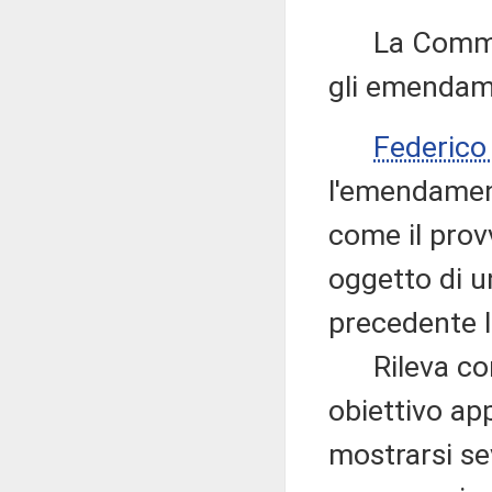
La Commissi
gli emendame
Federico
l'emendament
come il prov
oggetto di u
precedente l
Rileva come 
obiettivo app
mostrarsi sev