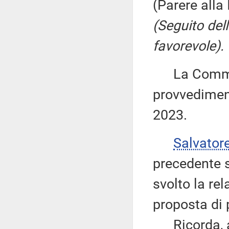
(Parere alla
(Seguito del
favorevole).
La Commiss
provvediment
2023.
Salvator
precedente s
svolto la re
proposta di 
Ricorda, al