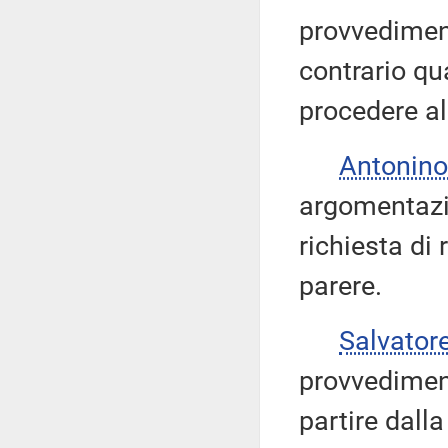
provvediment
contrario q
procedere al
Antonino
argomentazio
richiesta di 
parere.
Salvator
provvediment
partire dalla