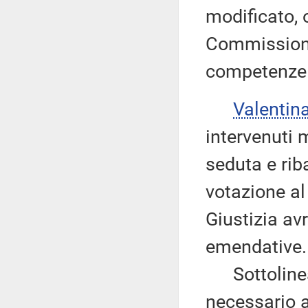
modificato, 
Commissione
competenze
Valentin
intervenuti 
seduta e riba
votazione a
Giustizia av
emendative.
Sottolinea 
necessario a