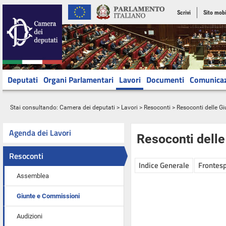
Scrivi
Sito mobi
Deputati
Organi Parlamentari
Lavori
Documenti
Comunica
Stai consultando:
Camera dei deputati
>
Lavori
>
Resoconti
>
Resoconti delle G
Agenda dei Lavori
Resoconti dell
Resoconti
Indice Generale
Frontesp
Assemblea
Giunte e Commissioni
Audizioni